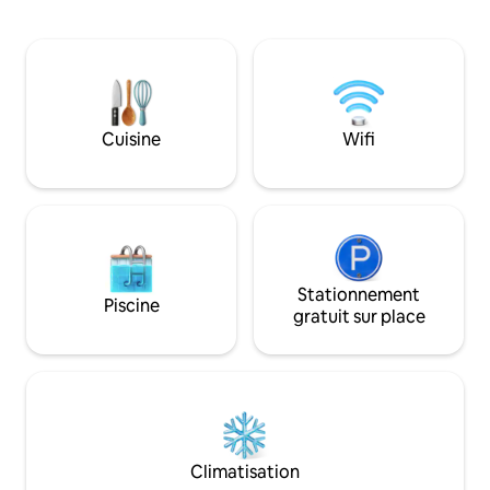
hypnotisé par les 
à vous. La maison offre une connexion
l'eau en face, la 
Wi-Fi par fibre optique et deux espaces
côté et la forêt tr
de travail dédiés. La propriété est
derrière vous. En
entourée de grands arbres, qui
tranquille des vag
maintiennent naturellement la maison
contrebas. Réveill
au frais et offrent un abri aux oiseaux et
de coco de votre 
à la faune.
Cuisine
Wifi
plaisir de vous accuei
GoGo, Mili, Mikel,
Stationnement
Piscine
gratuit sur place
Climatisation