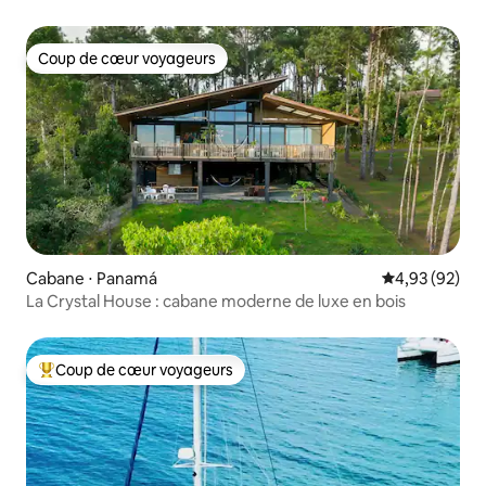
Coup de cœur voyageurs
Coup de cœur voyageurs
Cabane ⋅ Panamá
Évaluation mo
4,93 (92)
La Crystal House : cabane moderne de luxe en bois
Coup de cœur voyageurs
Coups de cœur voyageurs les plus appréciés