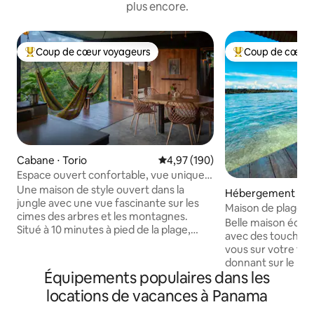
plus encore.
Coup de cœur voyageurs
Coup de cœur 
Coups de cœur voyageurs les plus appréciés
Coups de cœur vo
Cabane ⋅ Torio
Évaluation moyenne sur la base 
4,97 (190)
Espace ouvert confortable, vue unique
sur la jungle, accès à la rivière
Une maison de style ouvert dans la
Hébergement ⋅ Ba
jungle avec une vue fascinante sur les
Island
Maison de plage au
cimes des arbres et les montagnes.
Bocas
Belle maison écolo
Situé à 10 minutes à pied de la plage,
avec des touches 
avec un sentier qui mène à la rivière. La
vous sur votre ter
maison n'est pas à l'épreuve des
donnant sur le récif
enfants ! Il dispose de trois chambres
Équipements populaires dans les
plongée avec tuba 
individuelles, chacune avec sa propre
ou plongez dans l
locations de vacances à Panama
clé. Le prix est basé sur le nombre de
votre cabane en b
voyageurs. Toute la maison est toujours