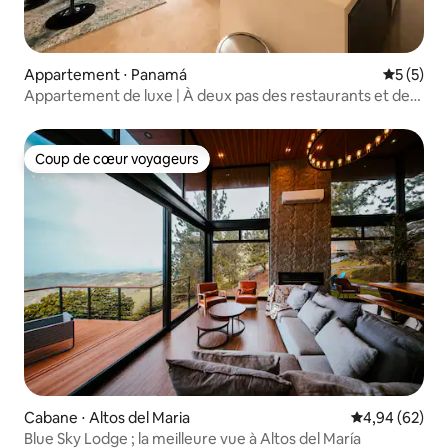
Appartement ⋅ Panamá
Évaluatio
5 (5)
Appartement de luxe | À deux pas des restaurants et des
boutiques
Coup de cœur voyageurs
Coup de cœur voyageurs
Cabane ⋅ Altos del Maria
Évaluation mo
4,94 (62)
Blue Sky Lodge ; la meilleure vue à Altos del María