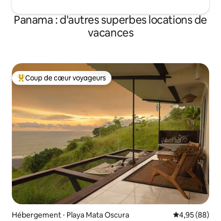
Panama : d'autres superbes locations de
vacances
Coup de cœur voyageurs
Coups de cœur voyageurs les plus appréciés
Hébergement ⋅ Playa Mata Oscura
Évaluation mo
4,95 (88)