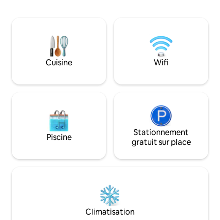
activités de plein 
jacuzzi et d'un garage pour 2 voitures.
minutes de Fairpla
Des excursions de pêche aux étoiles, en
Breck & BV. Notre
passant par les promenades au bord du
cuisine complète, 
lac, en passant par les nuits confortables
chambre privée ave
au coin du feu, notre chalet est un havre
avec lit queen. Ex
de paix pour ceux qui recherchent la
isolée, randonnée
Cuisine
Wifi
tranquillité ou l'aventure. Réservez
étangs communaut
maintenant pour une escapade
hivernale prête a
inoubliable au bord du lac ! Récemment
labourées. Convien
mis à jour avec le revêtement de sol LVT,
jour), non-fumeur
entre autres améliorations.
Stationnement
Piscine
gratuit sur place
Climatisation