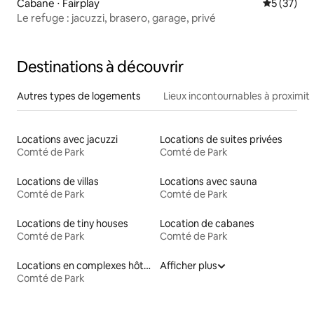
Cabane ⋅ Fairplay
Évaluation
5 (37)
Le refuge : jacuzzi, brasero, garage, privé
Destinations à découvrir
Autres types de logements
Lieux incontournables à proximit
Locations avec jacuzzi
Locations de suites privées
Comté de Park
Comté de Park
Locations de villas
Locations avec sauna
Comté de Park
Comté de Park
Locations de tiny houses
Location de cabanes
Comté de Park
Comté de Park
Locations en complexes hôteliers
Afficher plus
Comté de Park