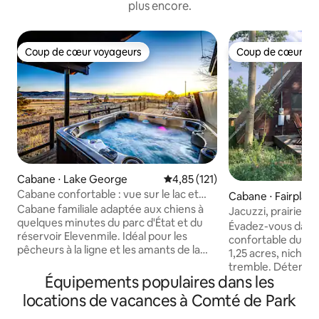
plus encore.
Coup de cœur voyageurs
Coup de cœur vo
Coup de cœur voyageurs
Coup de cœur vo
Cabane ⋅ Lake George
Évaluation moyenne sur la base 
4,85 (121)
Cabane confortable : vue sur le lac et
Cabane ⋅ Fairplay
jacuzzi
Cabane familiale adaptée aux chiens à
Jacuzzi, prairie d
quelques minutes du parc d'État et du
Starlink
Évadez-vous dans 
réservoir Elevenmile. Idéal pour les
confortable du Co
pêcheurs à la ligne et les amants de la
1,25 acres, niché 
nature, facilement accessible en hiver.
tremble. Détendez
Dispose de 2 chambres, 1BA, d'une
Équipements populaires dans les
profitez du jacuzzi
chambre superposée adaptée aux
connexion Internet
locations de vacances à Comté de Park
enfants, d'un futon, d'une cheminée,
Idéalement situé 
d'une terrasse avec vue sur le lac, d'un