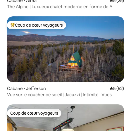
Cabane ⋅ Alma
Évaluation
5 (25)
The Alpine | Luxueux chalet moderne en forme de A
Coup de cœur voyageurs
Coups de cœur voyageurs les plus appréciés
Cabane ⋅ Jefferson
Évaluation
5 (52)
Vue sur le coucher de soleil | Jacuzzi | Intimité | Vues
Coup de cœur voyageurs
Coup de cœur voyageurs