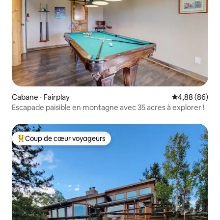
Cabane ⋅ Fairplay
Évaluation mo
4,88 (86)
Escapade paisible en montagne avec 35 acres à explorer !
Coup de cœur voyageurs
Coups de cœur voyageurs les plus appréciés