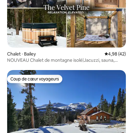
Chalet ⋅ Bailey
Évaluation mo
4,98 (42)
NOUVEAU Chalet de montagne isolé|Jacuzzi, sauna,
observation des étoiles
Coup de cœur voyageurs
Coup de cœur voyageurs