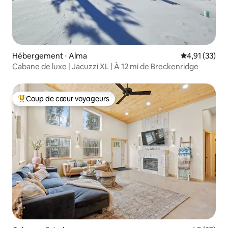
Hébergement ⋅ Alma
Évaluation mo
4,91 (33)
Cabane de luxe | Jacuzzi XL | À 12 mi de Breckenridge
Coup de cœur voyageurs
Coups de cœur voyageurs les plus appréciés