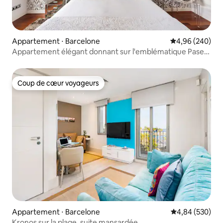
Appartement ⋅ Barcelone
Évaluation moy
4,96 (240)
Appartement élégant donnant sur l'emblématique Paseo
Gracia
Coup de cœur voyageurs
Coup de cœur voyageurs
Appartement ⋅ Barcelone
Évaluation moy
4,84 (530)
Kronos sur la plage, suite mansardée