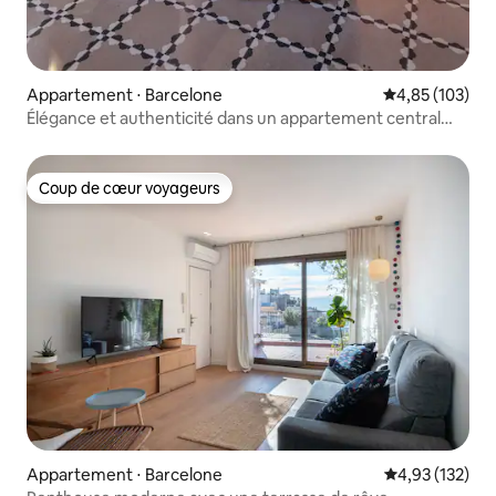
Appartement ⋅ Barcelone
Évaluation moy
4,85 (103)
Élégance et authenticité dans un appartement central
(Gracia)
Coup de cœur voyageurs
Coup de cœur voyageurs
Appartement ⋅ Barcelone
Évaluation moy
4,93 (132)