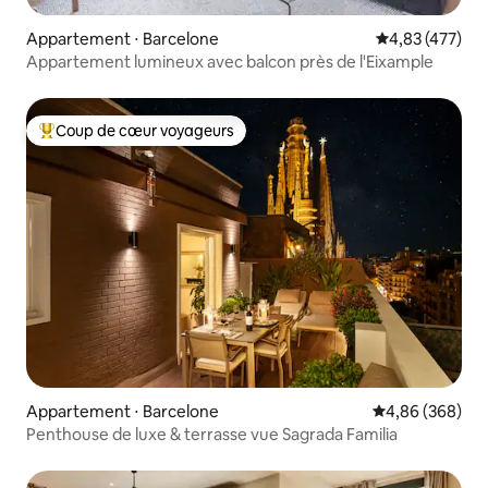
Appartement ⋅ Barcelone
Évaluation moy
4,83 (477)
Appartement lumineux avec balcon près de l'Eixample
Coup de cœur voyageurs
Coups de cœur voyageurs les plus appréciés
Appartement ⋅ Barcelone
Évaluation moy
4,86 (368)
Penthouse de luxe & terrasse vue Sagrada Familia