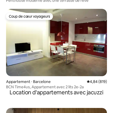
Penthouse moderne avec une terrasse de rêve
Coup de cœur voyageurs
Coup de cœur voyageurs
Appartement ⋅ Barcelone
Évaluation moy
4,84 (819)
BCN Time4us, Appartement avec 2 lits 2e-2a
Location d'appartements avec jacuzzi