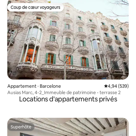
Coup de cœur voyageurs
Coup de cœur voyageurs
Appartement ⋅ Barcelone
Évaluation moy
4,94 (539)
Ausias Marc, 4-2_Immeuble de patrimoine - terrasse 2
Locations d'appartements privés
Superhôte
Superhôte