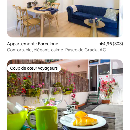
Appartement ⋅ Barcelone
Évaluation moy
4,96 (303)
Confortable, élégant, calme, Paseo de Gracia, AC
Coup de cœur voyageurs
Coup de cœur voyageurs