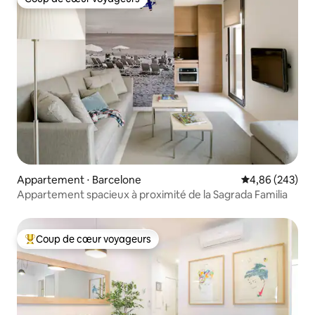
Coup de cœur voyageurs
Appartement ⋅ Barcelone
Évaluation moy
4,86 (243)
Appartement spacieux à proximité de la Sagrada Familia
Coup de cœur voyageurs
Coups de cœur voyageurs les plus appréciés