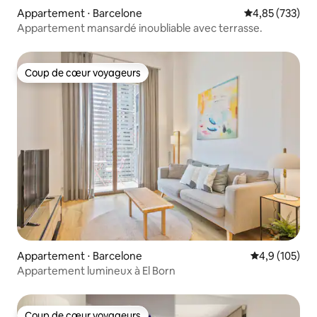
Appartement ⋅ Barcelone
Évaluation moy
4,85 (733)
Appartement mansardé inoubliable avec terrasse.
Coup de cœur voyageurs
Coup de cœur voyageurs
Appartement ⋅ Barcelone
Évaluation mo
4,9 (105)
Appartement lumineux à El Born
Coup de cœur voyageurs