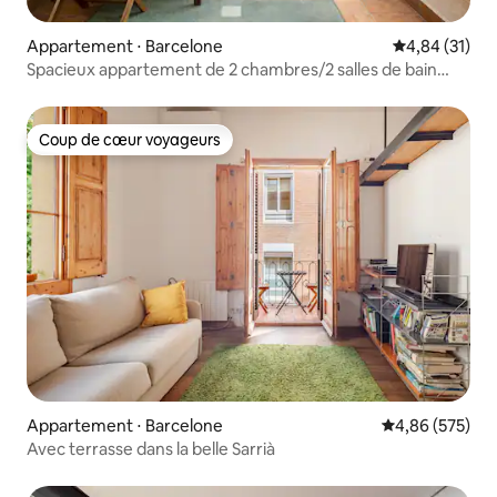
Appartement ⋅ Barcelone
Évaluation mo
4,84 (31)
Spacieux appartement de 2 chambres/2 salles de bain
avec terrasse près du parc Güell
Coup de cœur voyageurs
Coup de cœur voyageurs
Appartement ⋅ Barcelone
Évaluation moy
4,86 (575)
Avec terrasse dans la belle Sarrià