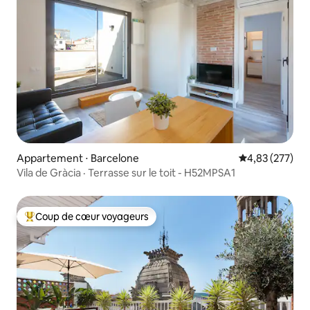
Appartement ⋅ Barcelone
Évaluation moy
4,83 (277)
Vila de Gràcia · Terrasse sur le toit - H52MPSA1
Coup de cœur voyageurs
Coups de cœur voyageurs les plus appréciés