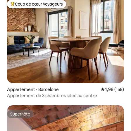
Coup de cœur voyageurs
Coups de cœur voyageurs les plus appréciés
Appartement ⋅ Barcelone
Évaluation moy
4,98 (158)
Appartement de 3 chambres situé au centre
Superhôte
Superhôte