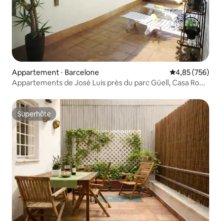
Appartement ⋅ Barcelone
Évaluation moy
4,85 (756)
Appartements de José Luis près du parc Güell, Casa Ro...
Superhôte
Superhôte