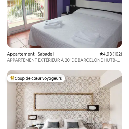
Appartement ⋅ Sabadell
Évaluation moy
4,93 (102)
APPARTEMENT EXTÉRIEUR À 20' DE BARCELONE HUTB-
017731
Coup de cœur voyageurs
Coups de cœur voyageurs les plus appréciés