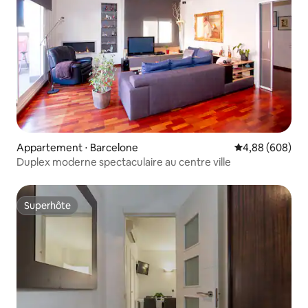
Appartement ⋅ Barcelone
Évaluation moye
4,88 (608)
Duplex moderne spectaculaire au centre ville
Superhôte
Superhôte