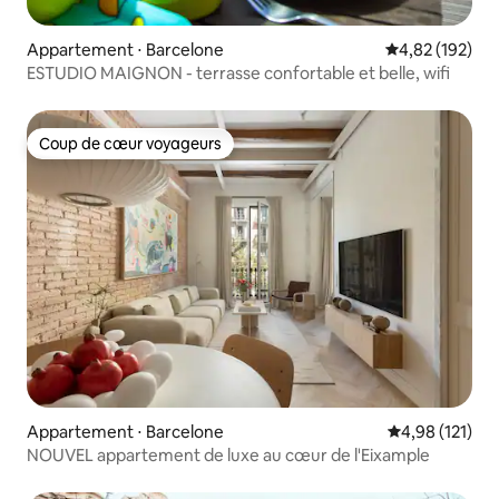
Appartement ⋅ Barcelone
Évaluation moy
4,82 (192)
ESTUDIO MAIGNON - terrasse confortable et belle, wifi
Coup de cœur voyageurs
Coup de cœur voyageurs
Appartement ⋅ Barcelone
Évaluation moy
4,98 (121)
NOUVEL appartement de luxe au cœur de l'Eixample