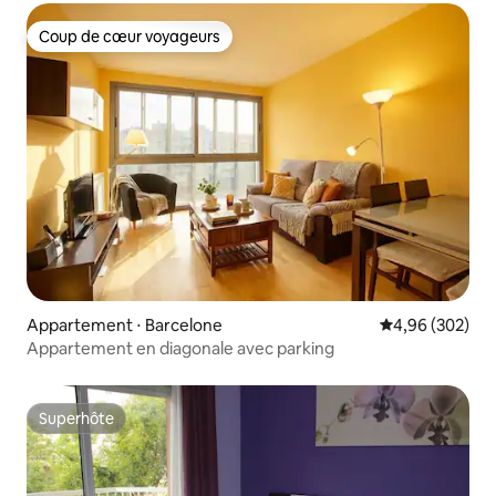
Coup de cœur voyageurs
Coup de cœur voyageurs
Appartement ⋅ Barcelone
Évaluation moy
4,96 (302)
Appartement en diagonale avec parking
Superhôte
Superhôte