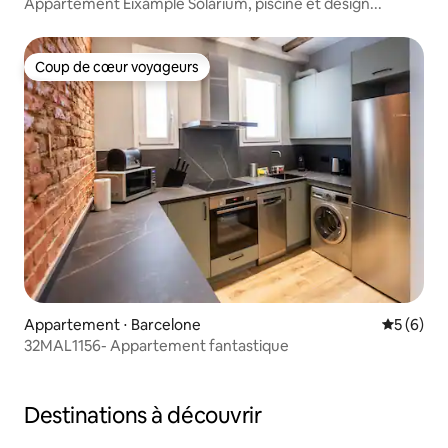
Appartement Eixample Solarium, piscine et design...
Coup de cœur voyageurs
Coup de cœur voyageurs
Appartement ⋅ Barcelone
Évaluatio
5 (6)
32MAL1156- Appartement fantastique
Destinations à découvrir