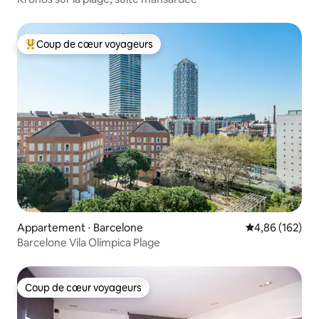
Coup de cœur voyageurs
Coups de cœur voyageurs les plus appréciés
Appartement ⋅ Barcelone
Évaluation moy
4,86 (162)
Barcelone Vila Olímpica Plage
Coup de cœur voyageurs
Coup de cœur voyageurs