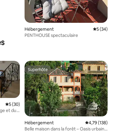
Hébergement
Évaluation moyenne
5 (34)
PENTHOUSE spectaculaire
es
Superhôte
lus appréciés
Superhôte
Évaluation moyenne sur la base de 30 commentaires : 5 sur 5
5 (30)
age et du
Hébergement
Évaluation moyenne sur
4,79 (138)
Belle maison dans la forêt – Oasis urbaine