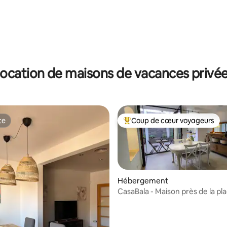
ocation de maisons de vacances privé
te
Coup de cœur voyageurs
te
Coups de cœur voyageurs les p
Hébergement
CasaBala - Maison près de la pl
centre de Barcelone
la base de 382 commentaires : 4,79 sur 5