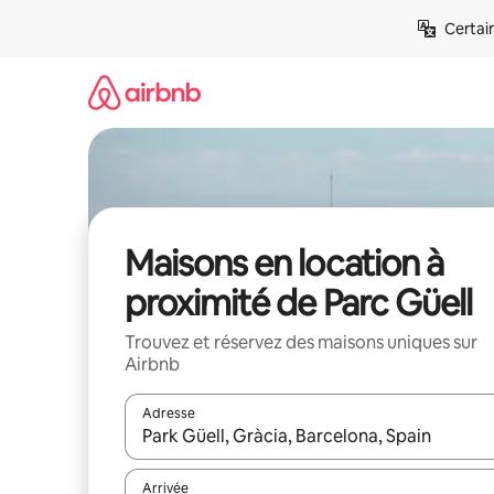
Aller
Certai
directement
au
contenu
Maisons en location à
proximité de Parc Güell
Trouvez et réservez des maisons uniques sur
Airbnb
Adresse
Lorsque les résultats s'affichent, utilisez les flèc
Arrivée