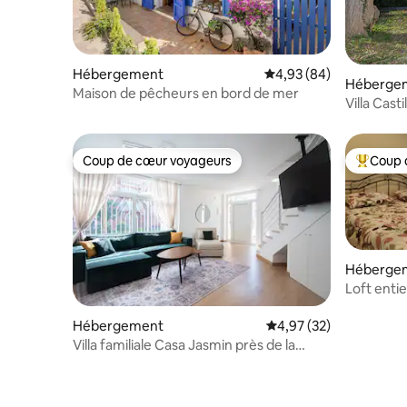
Hébergement
Évaluation moyenne sur
4,93 (84)
Héberge
Maison de pêcheurs en bord de mer
Villa Casti
Coup de cœur voyageurs
Coup 
Coup de cœur voyageurs
Coups de
Héberge
Loft entie
nature
Hébergement
Évaluation moyenne su
4,97 (32)
Villa familiale Casa Jasmin près de la
plage