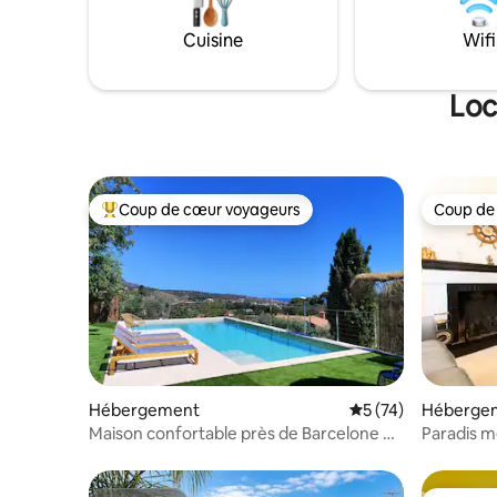
centre-vil
transferts - vous pouvez commencer
transports en 
Cuisine
Wifi
vos vacances tout de suite !
Barcelone 
donner de
Loc
Coup de cœur voyageurs
Coup de
Coups de cœur voyageurs les plus appréciés
Coup de
Hébergement
Évaluation moyenne
5 (74)
Héberge
Maison confortable près de Barcelone et
Paradis m
de la plage
mer