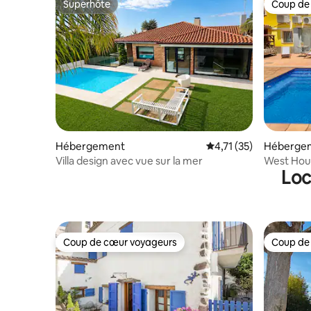
Superhôte
Coup de
Superhôte
Coup de
Hébergement
Évaluation moyenne su
4,71 (35)
Héberge
Villa design avec vue sur la mer
West Hous
Loc
20 minute
Coup de cœur voyageurs
Coup de
Coup de cœur voyageurs
Coup de