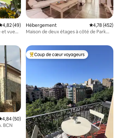
Évaluation moyenne sur la base de 49 commentaires : 4,82 sur 5
4,82 (49)
Hébergement
Évaluation moyenne sur
4,78 (452)
ntaires : 4,74 sur 5
e et vue
Maison de deux étages à côté de Park
Guell
Coup de cœur voyageurs
Coups de cœur voyageurs les plus appréciés
taires : 4,97 sur 5
Évaluation moyenne sur la base de 50 commentaires : 4,84 sur 5
4,84 (50)
n. BCN