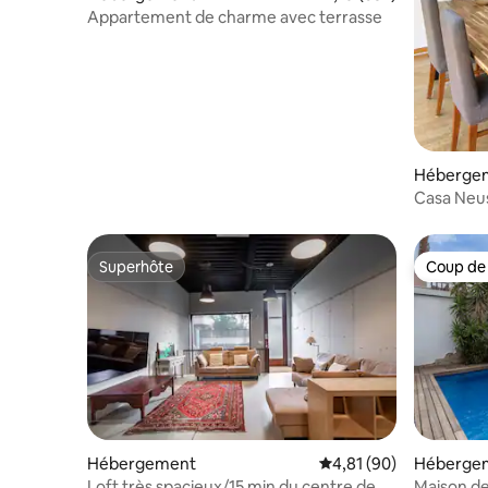
Appartement de charme avec terrasse
Héberge
Casa Neus
Barcelon
Superhôte
Coup de
Superhôte
Coup de
Hébergement
Évaluation moyenne su
4,81 (90)
Héberge
Loft très spacieux/15 min du centre de
Maison de