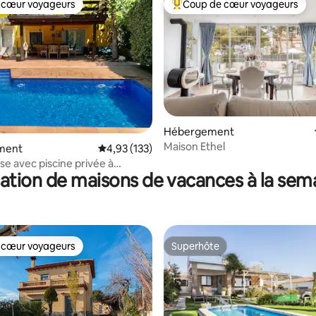
 cœur voyageurs
Coup de cœur voyageurs
 cœur voyageurs
Coups de cœur voyageurs les p
Hébergement
Maison Ethel
r la base de 35 commentaires : 4,71 sur 5
ment
Évaluation moyenne sur la base de 133 comme
4,93 (133)
e avec piscine privée à
ation de maisons de vacances à la sem
s de Barcelone
 cœur voyageurs
Superhôte
 cœur voyageurs
Superhôte