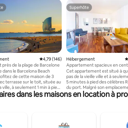
te
Superhôte
te
Superhôte
la base de 140 commentaires : 4,96 sur 5
ment
Évaluation moyenne sur la base de 146 comme
4,79 (146)
Hébergement
É
près de la plage de Barcelone
Appartement spacieux en centr
 dans le Barcelona Beach
Cet appartement est situé à q
pas de la vieille ville et à seule
c terrasse sur le toit, située au
5 minutes à pied des célèbres 
 ville, à seulement 1 min à pied
du port. Malgré son emplacem
res dans les maisons en location à pro
orique
central, l'appartement est
 des rares maisons
exceptionnellement calme et tr
stiques restantes dans le
car il fait face à l'intérieur de l
nimé de Barceloneta. Il est
— parfait pour rentrer à la mais
nt équipé pour que votre
détendre après une journée
it confortable et charmant.
d'exploration. Idéalement situé pour
ent est idéal : il est au
visiter les principales attraction