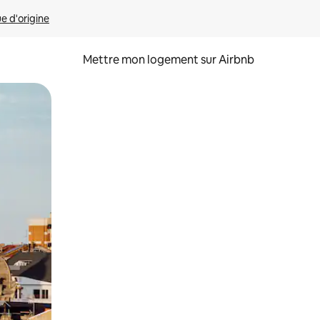
ue d'origine
Mettre mon logement sur Airbnb
sant glisser.