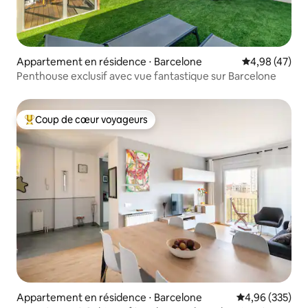
Appartement en résidence ⋅ Barcelone
Évaluation mo
4,98 (47)
Penthouse exclusif avec vue fantastique sur Barcelone
Coup de cœur voyageurs
Coups de cœur voyageurs les plus appréciés
Appartement en résidence ⋅ Barcelone
Évaluation moy
4,96 (335)