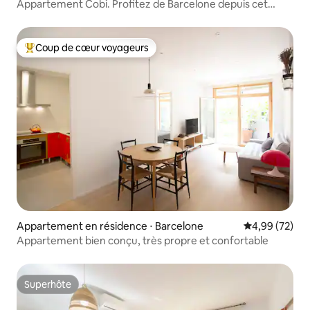
Appartement Cobi. Profitez de Barcelone depuis cet
appartement fantastique. Central et sûr.
Coup de cœur voyageurs
Coups de cœur voyageurs les plus appréciés
Appartement en résidence ⋅ Barcelone
Évaluation mo
4,99 (72)
Appartement bien conçu, très propre et confortable
Superhôte
Superhôte