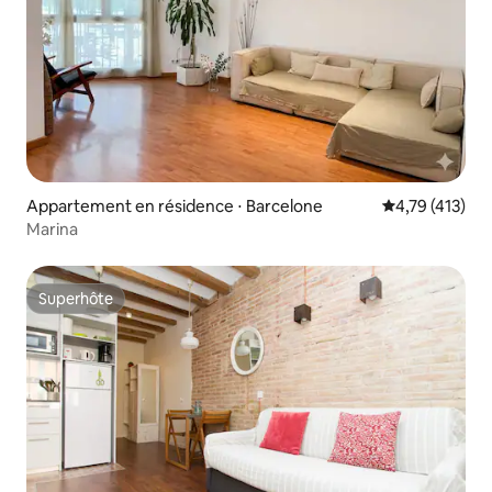
Appartement en résidence ⋅ Barcelone
Évaluation moy
4,79 (413)
Marina
Superhôte
Superhôte