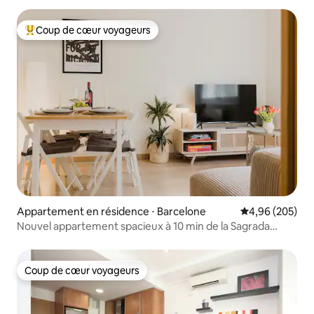
Coup de cœur voyageurs
Coups de cœur voyageurs les plus appréciés
Appartement en résidence ⋅ Barcelone
Évaluation moy
4,96 (205)
Nouvel appartement spacieux à 10 min de la Sagrada
Familia
Coup de cœur voyageurs
Coup de cœur voyageurs