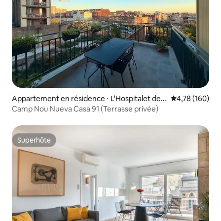
Appartement en résidence ⋅ L'Hospitalet de L
Évaluation moy
4,78 (160)
lobregat
Camp Nou Nueva Casa 91 (Terrasse privée)
Superhôte
Superhôte