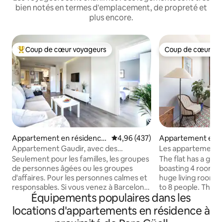
bien notés en termes d'emplacement, de propreté et
plus encore.
Coup de cœur voyageurs
Coup de cœur vo
Coups de cœur voyageurs les plus appréciés
Coup de cœur vo
Appartement en résidence
Évaluation moyenne sur la base 
4,96 (437)
Appartement en r
⋅ Barcelone
⋅ Barcelone
Appartement Gaudir, avec des
Les appartements 
inspirations modernistes. Lumineux,
proximité de la Sag
Seulement pour les familles, les groupes
The flat has a ge
central et sûr.
de personnes âgées ou les groupes
boasting 4 rooms,
d'affaires. Pour les personnes calmes et
huge living room. I
responsables. Si vous venez à Barcelone
to 8 people. The g
Équipements populaires dans les
pour faire la fête, veuillez choisir un
are not to be missed! This
autre appartement. Appartement
apartment include
locations d'appartements en résidence à
confortable, calme et ensoleillé. Parking
TV, and AC. The apartment has a