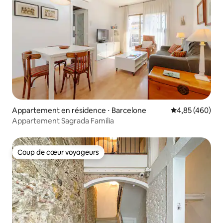
Appartement en résidence ⋅ Barcelone
Évaluation moy
4,85 (460)
Appartement Sagrada Familia
Coup de cœur voyageurs
Coup de cœur voyageurs