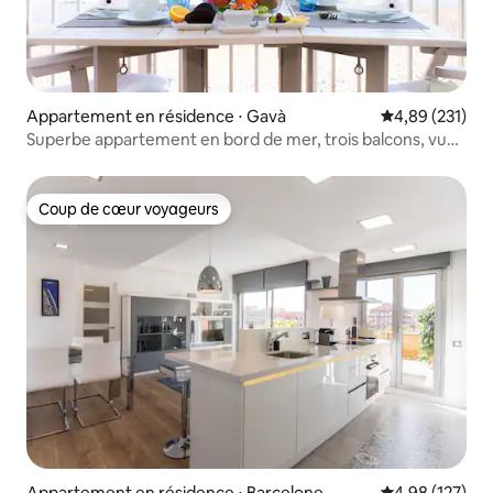
Appartement en résidence ⋅ Gavà
Évaluation moy
4,89 (231)
Superbe appartement en bord de mer, trois balcons, vue
sur la mer
Coup de cœur voyageurs
Coup de cœur voyageurs
Appartement en résidence ⋅ Barcelone
Évaluation moy
4,98 (127)