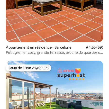
Appartement en résidence ⋅ Barcelone
Évaluation mo
4,55 (69)
Petit grenier cosy, grande terrasse, proche du quartier de
Gràcia
Coup de cœur voyageurs
Coup de cœur voyageurs