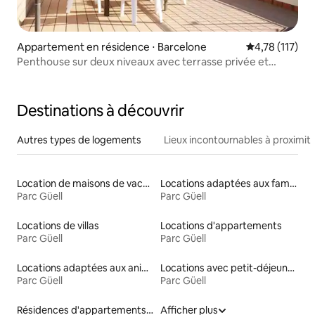
Appartement en résidence ⋅ Barcelone
Évaluation moy
4,78 (117)
Penthouse sur deux niveaux avec terrasse privée et
barbecue
Destinations à découvrir
Autres types de logements
Lieux incontournables à proximit
Location de maisons de vacances
Locations adaptées aux familles
Parc Güell
Parc Güell
Locations de villas
Locations d'appartements
Parc Güell
Parc Güell
Locations adaptées aux animaux
Locations avec petit-déjeuner
Parc Güell
Parc Güell
Résidences d'appartements en location
Afficher plus