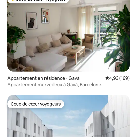
Coups de cœur voyageurs les plus appréciés
Appartement en résidence ⋅ Gavà
Évaluation moy
4,93 (169)
Appartement merveilleux à Gavà, Barcelone.
Coup de cœur voyageurs
Coup de cœur voyageurs