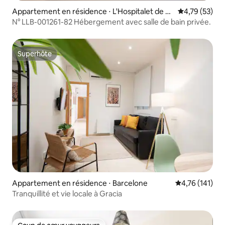
Appartement en résidence ⋅ L'Hospitalet de Ll
Évaluation mo
4,79 (53)
obregat
N° LLB-001261-82 Hébergement avec salle de bain privée.
Superhôte
Superhôte
Appartement en résidence ⋅ Barcelone
Évaluation moy
4,76 (141)
Tranquillité et vie locale à Gracia