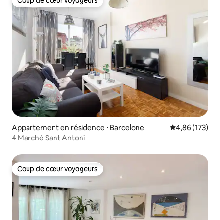
Coup de cœur voyageurs
Coup de cœur voyageurs
Appartement en résidence ⋅ Barcelone
Évaluation moy
4,86 (173)
4 Marché Sant Antoni
Coup de cœur voyageurs
Coup de cœur voyageurs