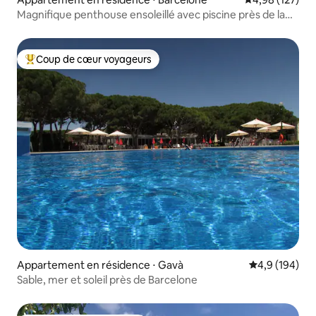
Magnifique penthouse ensoleillé avec piscine près de la
plage
Coup de cœur voyageurs
Coups de cœur voyageurs les plus appréciés
Appartement en résidence ⋅ Gavà
Évaluation mo
4,9 (194)
Sable, mer et soleil près de Barcelone