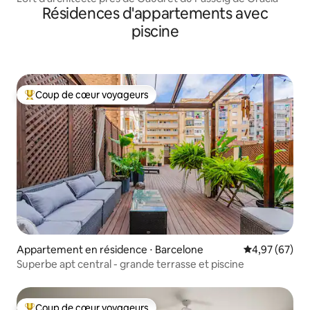
Résidences d'appartements avec
piscine
Coup de cœur voyageurs
Coups de cœur voyageurs les plus appréciés
Appartement en résidence ⋅ Barcelone
Évaluation mo
4,97 (67)
Superbe apt central - grande terrasse et piscine
Coup de cœur voyageurs