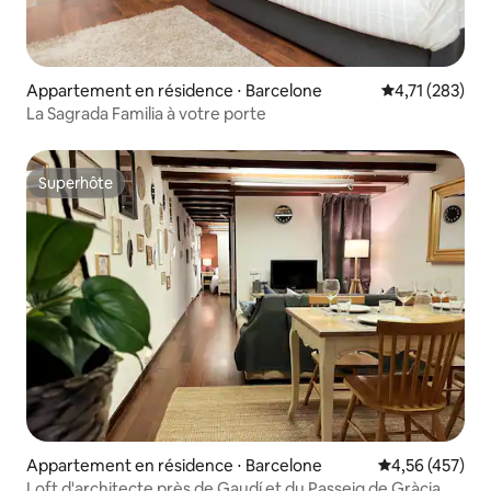
Appartement en résidence ⋅ Barcelone
Évaluation moy
4,71 (283)
La Sagrada Familia à votre porte
Superhôte
Superhôte
Appartement en résidence ⋅ Barcelone
Évaluation moy
4,56 (457)
Loft d'architecte près de Gaudí et du Passeig de Gràcia