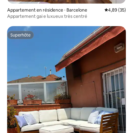
Appartement en résidence ⋅ Barcelone
Évaluation mo
4,89 (35)
Appartement gai e luxueux très centré
Superhôte
Superhôte