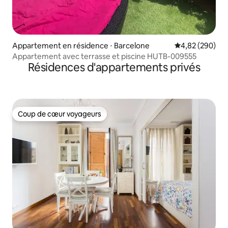
Appartement en résidence ⋅ Barcelone
Évaluation moy
4,82 (290)
Appartement avec terrasse et piscine HUTB-009555
Résidences d'appartements privés
Coup de cœur voyageurs
Coup de cœur voyageurs