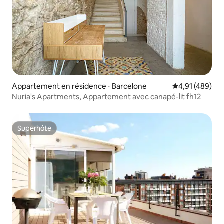
Appartement en résidence ⋅ Barcelone
Évaluation moy
4,91 (489)
Nuria's Apartments, Appartement avec canapé-lit fh12
Superhôte
Superhôte