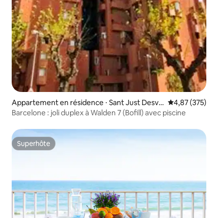
Appartement en résidence ⋅ Sant Just Desve
Évaluation moy
4,87 (375)
rn
Barcelone : joli duplex à Walden 7 (Bofill) avec piscine
Superhôte
Superhôte