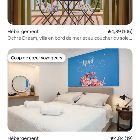
Hébergement
Évaluation moy
4,89 (106)
Ochre Dream, villa en bord de mer et au coucher du soleil
Naousa (4)
Coup de cœur voyageurs
Coup de cœur voyageurs
Hébergement
Évaluation mo
4,84 (19)