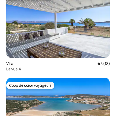
Villa
Évaluation
5 (18)
La vue 4
Coup de cœur voyageurs
Coup de cœur voyageurs