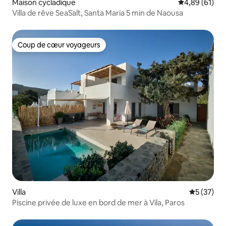
Maison cycladique
Évaluation mo
4,89 (61)
Villa de rêve SeaSalt, Santa Maria 5 min de Naousa
Coup de cœur voyageurs
Coup de cœur voyageurs
Villa
Évaluation
5 (37)
Piscine privée de luxe en bord de mer à Vila, Paros