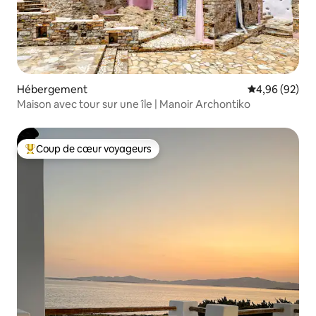
Hébergement
Évaluation mo
4,96 (92)
Maison avec tour sur une île | Manoir Archontiko
Coup de cœur voyageurs
Coups de cœur voyageurs les plus appréciés