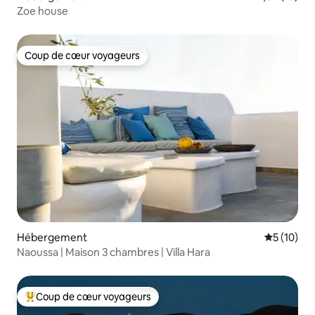
Zoe house
Coup de cœur voyageurs
Coup de cœur voyageurs
Hébergement
Évaluation
5 (10)
Naoussa | Maison 3 chambres | Villa Hara
Coup de cœur voyageurs
Coups de cœur voyageurs les plus appréciés