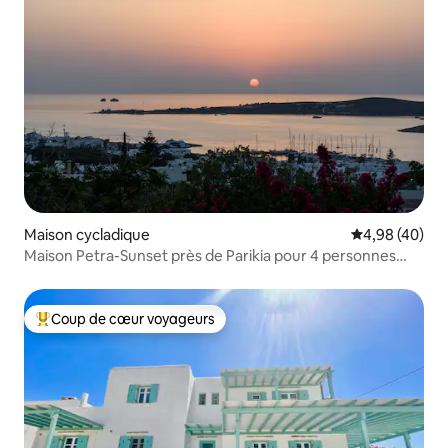
Maison cycladique
Évaluation mo
4,98 (40)
Maison Petra-Sunset près de Parikia pour 4 personnes
maximum
Coup de cœur voyageurs
Coups de cœur voyageurs les plus appréciés