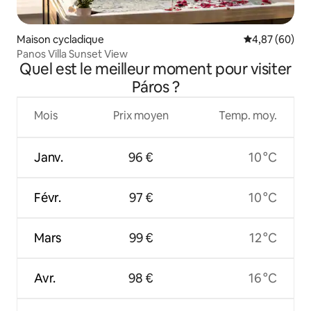
Maison cycladique
Évaluation mo
4,87 (60)
Panos Villa Sunset View
Quel est le meilleur moment pour visiter
Páros ?
Mois
Prix moyen
Temp. moy.
Janv.
96 €
10 °C
Févr.
97 €
10 °C
Mars
99 €
12 °C
Avr.
98 €
16 °C