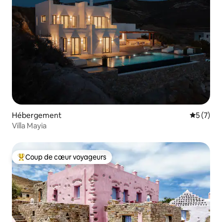
Hébergement
Évaluatio
5 (7)
Villa Mayia
Coup de cœur voyageurs
Coups de cœur voyageurs les plus appréciés