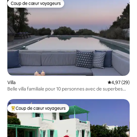
Coup de cœur voyageurs
Coup de cœur voyageurs
Villa
Évaluation mo
4,97 (29)
Belle villa familiale pour 10 personnes avec de superbes
vues
Coup de cœur voyageurs
Coups de cœur voyageurs les plus appréciés