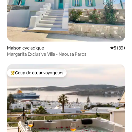
Maison cycladique
Évaluation
5 (39)
Margarita Exclusive Villa - Naousa Paros
Coup de cœur voyageurs
Coups de cœur voyageurs les plus appréciés