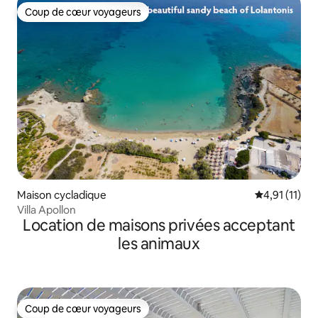
Coup de cœur voyageurs
Coup de cœur voyageurs
Maison cycladique
Évaluation m
4,91 (11)
Villa Apollon
Location de maisons privées acceptant
les animaux
Coup de cœur voyageurs
Coup de cœur voyageurs