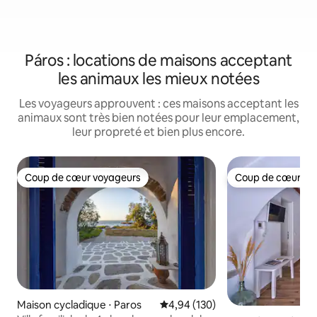
Páros : locations de maisons acceptant
les animaux les mieux notées
Les voyageurs approuvent : ces maisons acceptant les
animaux sont très bien notées pour leur emplacement,
leur propreté et bien plus encore.
Coup de cœur voyageurs
Coup de cœur vo
Coup de cœur voyageurs
Coup de cœur vo
Maison cycladique ⋅ Paros
Évaluation moyenne sur la base 
4,94 (130)