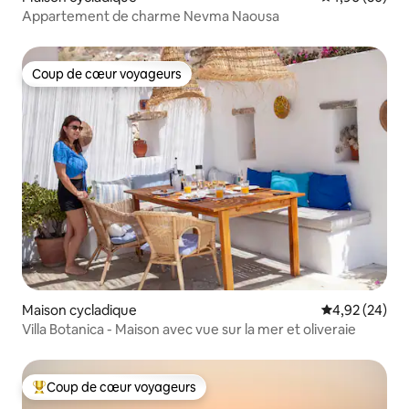
Appartement de charme Nevma Naousa
Coup de cœur voyageurs
Coup de cœur voyageurs
Maison cycladique
Évaluation mo
4,92 (24)
Villa Botanica - Maison avec vue sur la mer et oliveraie
Coup de cœur voyageurs
Coups de cœur voyageurs les plus appréciés