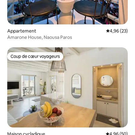
Appartement
Évaluation mo
4,96 (23)
Amarone House, Naousa Paros
Coup de cœur voyageurs
Coup de cœur voyageurs
Maison cycladique
Évaluation mo
4,96 (50)