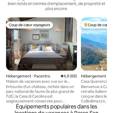
bien notés en termes d'emplacement, de propreté et
plus encore.
Coup de cœur voyageurs
Coup de cœur 
Coup de cœur voyageurs
Coups de cœur vo
Hébergement ⋅ Pacentro
Évaluation moyenne sur la bas
4,9 (69)
Hébergement ⋅ Co
o
Maison de vacances avec vue sur le
Casa Querencia | 
château nichée dans un parc national
au bord d'un lac ita
Entourée d'un château, nichée dans un
Bienvenue à Casa
parc national de faune (le plus grand de
retraite italienn
l'UE), la Casa di Carolina est
conçue dans le vil
soigneusement conservée pour
Colledimezzo, surp
Équipements populaires dans les
respecter son environnement
Bomba. Cette mais
médiéval ; profitez d'une architecture
restaurée avec am