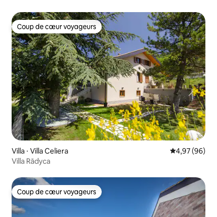
Coup de cœur voyageurs
Coup de cœur voyageurs
Villa ⋅ Villa Celiera
Évaluation mo
4,97 (96)
Villa Rādyca
Coup de cœur voyageurs
Coup de cœur voyageurs