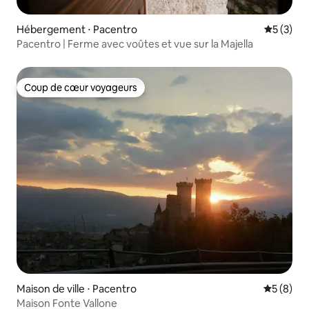
Hébergement ⋅ Pacentro
Évaluatio
5 (3)
Pacentro | Ferme avec voûtes et vue sur la Majella
Coup de cœur voyageurs
Coup de cœur voyageurs
Maison de ville ⋅ Pacentro
Évaluatio
5 (8)
Maison Fonte Vallone