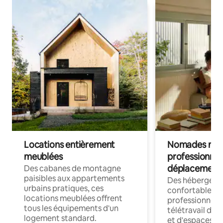
Locations entièrement
Nomades num
meublées
professionnel
déplacement
Des cabanes de montagne
paisibles aux appartements
Des hébergem
urbains pratiques, ces
confortables p
locations meublées offrent
professionnels
tous les équipements d'un
télétravail dis
logement standard.
et d'espaces de