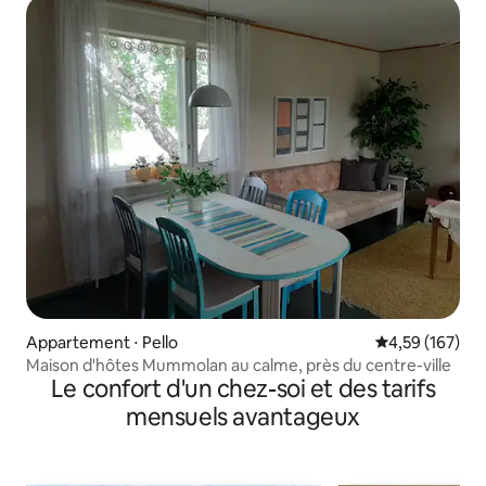
Appartement ⋅ Pello
Évaluation moy
4,59 (167)
Maison d'hôtes Mummolan au calme, près du centre-ville
Le confort d'un chez-soi et des tarifs
mensuels avantageux