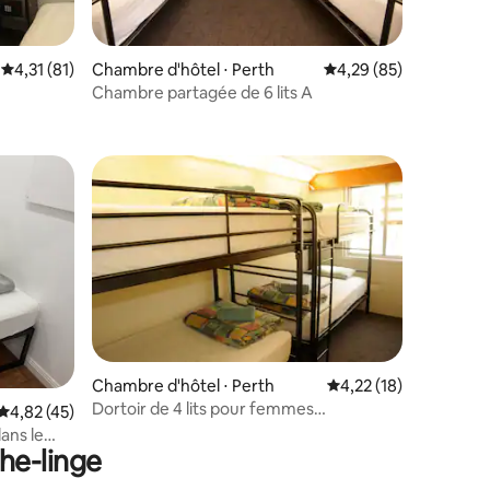
ntaires : 4,33 sur 5
Évaluation moyenne sur la base de 81 commentaires : 4,31 sur 5
4,31 (81)
Chambre d'hôtel ⋅ Perth
Évaluation moyenne su
4,29 (85)
Chambre partagée de 6 lits A
ntaires : 4,45 sur 5
Chambre d'hôtel ⋅ Perth
Évaluation moyenne su
4,22 (18)
Dortoir de 4 lits pour femmes
Évaluation moyenne sur la base de 45 commentaires : 4,82 sur 5
4,82 (45)
uniquement
ans le
he-linge