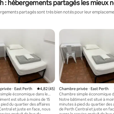
h : hébergements partagés les mieux 
rgements partagés sont très bien notés pour leur emplacement
r la base de 23 commentaires : 4,43 sur 5
rivée ⋅ East Perth
Évaluation moyenne sur la base de 45 comme
4,82 (45)
Chambre privée ⋅ East Perth
simple économique dans le
Chambre simple économique d
le de Perth (3)
centre-ville de Perth (1)
iment est situé à moins de 15
Notre bâtiment est situé à moin
pied du quartier des affaires
minutes à pied du quartier des 
Central et juste en face, nous
de Perth Central et juste en fa
ervice gratuit de bus du
avons le service gratuit de bus 