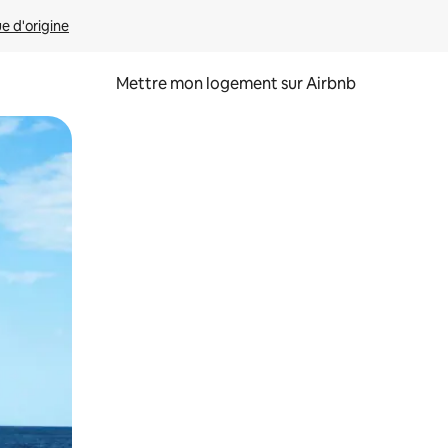
ue d'origine
Mettre mon logement sur Airbnb
sant glisser.