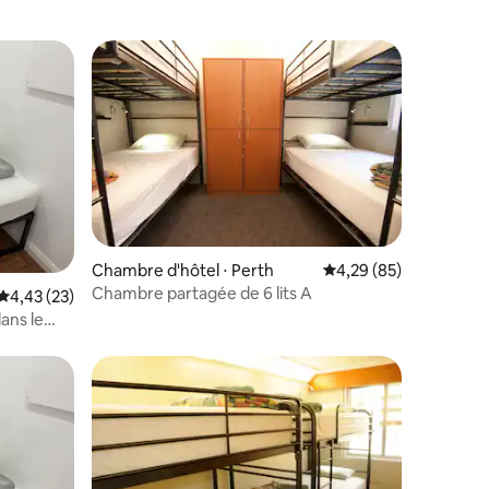
ntaires : 4,31 sur 5
Chambre d'hôtel ⋅ Perth
Évaluation moyenne su
4,29 (85)
Chambre partagée de 6 lits A
Évaluation moyenne sur la base de 23 commentaires : 4,43 sur 5
4,43 (23)
ans le