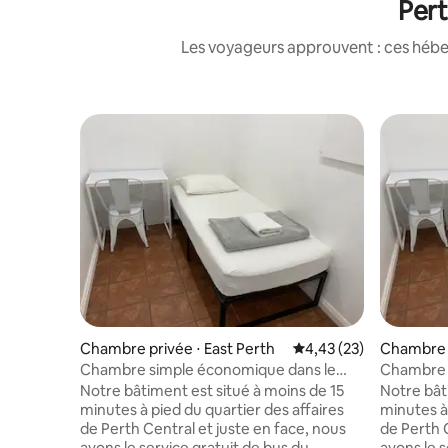
Pert
Les voyageurs approuvent : ces hébe
Chambre privée ⋅ East Perth
Évaluation moyenne su
4,43 (23)
Chambre p
Chambre simple économique dans le
Chambre 
centre-ville de Perth (4)
centre-vil
Notre bâtiment est situé à moins de 15
Notre bât
minutes à pied du quartier des affaires
minutes à 
de Perth Central et juste en face, nous
de Perth 
avons le service gratuit de bus du
avons le s