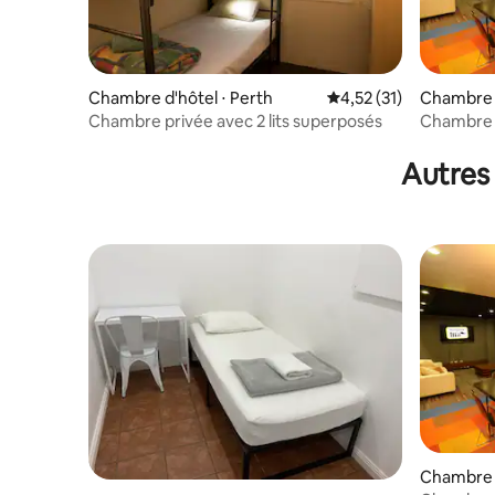
Chambre d'hôtel ⋅ Perth
Évaluation moyenne su
4,52 (31)
Chambre p
Chambre privée avec 2 lits superposés
Chambre 
Autres
Chambre d