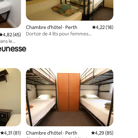
ntaires : 4,45 sur 5
Chambre d'hôtel ⋅ Perth
Évaluation moyenne su
4,22 (18)
Dortoir de 4 lits pour femmes
Évaluation moyenne sur la base de 45 commentaires : 4,82 sur 5
4,82 (45)
uniquement
ans le
eunesse
ntaires : 4,33 sur 5
Évaluation moyenne sur la base de 81 commentaires : 4,31 sur 5
4,31 (81)
Chambre d'hôtel ⋅ Perth
Évaluation moyenne su
4,29 (85)