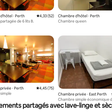
'hôtel ⋅ Perth
Évaluation moyenne sur la base de 52 comme
4,33 (52)
Chambre d'hôtel ⋅ Perth
artagée de 6 lits B.
Chambre queen
r la base de 75 commentaires : 4,73 sur 5
r la base de 31 commentaires : 4,52 sur 5
rivée ⋅ Perth
Évaluation moyenne sur la base de 75 comme
4,45 (75)
simple
Chambre privée ⋅ East Perth
Chambre simple économique d
ments partagés avec lave-linge et sèc
centre-ville de Perth (3)