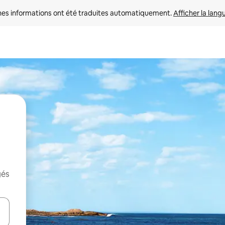
nes informations ont été traduites automatiquement. 
Afficher la lang
gés
hes vers le haut et vers le bas pour les parcourir ou en appuyant et en fai