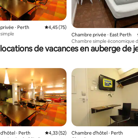
r la base de 31 commentaires : 4,52 sur 5
rivée ⋅ Perth
Évaluation moyenne sur la base de 75 comme
4,45 (75)
simple
Chambre privée ⋅ East Perth
Chambre simple économique d
 locations de vacances en auberge de j
centre-ville de Perth (3)
'hôtel ⋅ Perth
Évaluation moyenne sur la base de 52 comme
4,33 (52)
Chambre d'hôtel ⋅ Perth