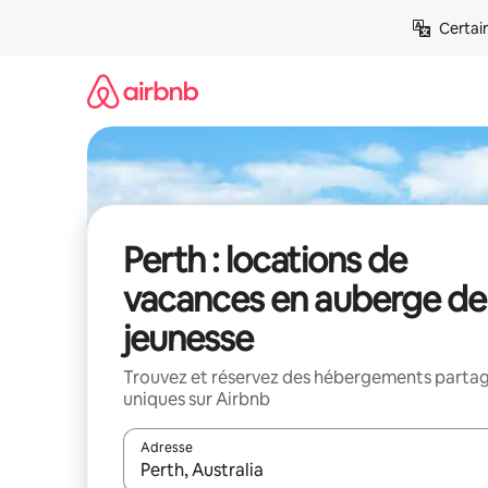
Aller
Certai
directement
au
contenu
Perth : locations de
vacances en auberge de
jeunesse
Trouvez et réservez des hébergements parta
uniques sur Airbnb
Adresse
Lorsque les résultats s'affichent, utilisez les flèc