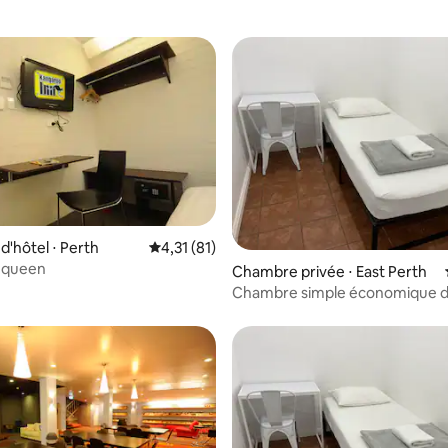
r la base de 52 commentaires : 4,33 sur 5
'hôtel ⋅ Perth
Évaluation moyenne sur la base de 81 comme
4,31 (81)
 queen
Chambre privée ⋅ East Perth
Chambre simple économique d
centre-ville de Perth (4)