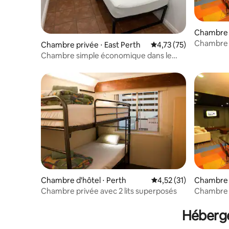
Chambre d
Chambre p
Chambre privée ⋅ East Perth
Évaluation moyenne su
4,73 (75)
Chambre simple économique dans le
centre-ville de Perth (1)
Chambre d'hôtel ⋅ Perth
Évaluation moyenne su
4,52 (31)
Chambre p
Chambre privée avec 2 lits superposés
Chambre 
Héberge