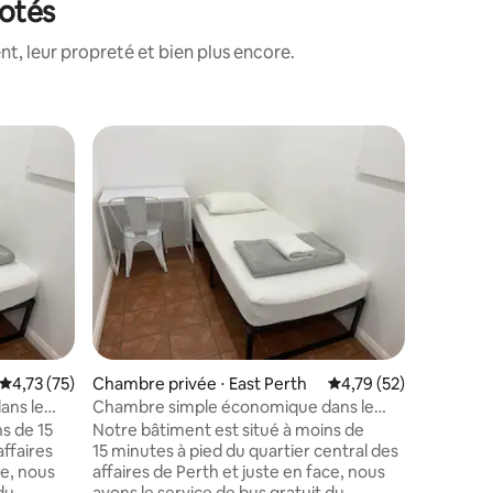
notés
, leur propreté et bien plus encore.
Chambre 
field
Freo Lod
uniquem
Séjournez
Emplacem
Bienvenue
idéale sur Airbnb. Pas
profitez
confortables. Salle de ba
Propre, 
située. Emplacement privilégié à
Fremantle
ntaires : 4,82 sur 5
Évaluation moyenne sur la base de 75 commentaires : 4,73 sur 5
4,73 (75)
Chambre privée ⋅ East Perth
Évaluation moyenne su
4,79 (52)
plages et
Détendez
ans le
Chambre simple économique dans le
confortab
centre-ville de Perth (9)
s de 15
Notre bâtiment est situé à moins de
explorant
affaires
15 minutes à pied du quartier central des
Réservez 
ce, nous
affaires de Perth et juste en face, nous
du
avons le service de bus gratuit du