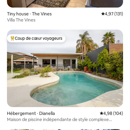
Tiny house ⋅ The Vines
Évaluation moy
4,97 (131)
Villa The Vines
Coup de cœur voyageurs
Coups de cœur voyageurs les plus appréciés
Hébergement ⋅ Dianella
Évaluation moy
4,98 (104)
Maison de piscine indépendante de style complexe
hôtelier avec 1 chambre