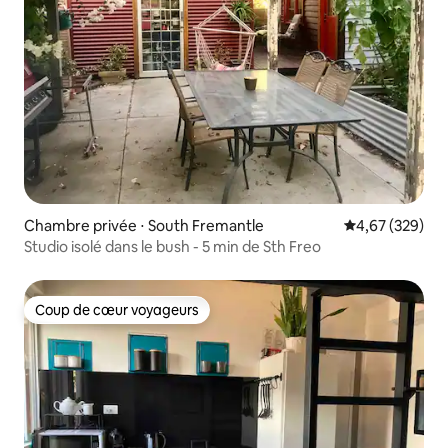
Chambre privée ⋅ South Fremantle
Évaluation moy
4,67 (329)
Studio isolé dans le bush - 5 min de Sth Freo
Coup de cœur voyageurs
Coup de cœur voyageurs