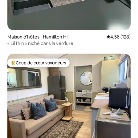
Maison d'hôtes ⋅ Hamilton Hill
Évaluation moy
4,56 (128)
« Lil thin » niché dans la verdure
Coup de cœur voyageurs
Coups de cœur voyageurs les plus appréciés