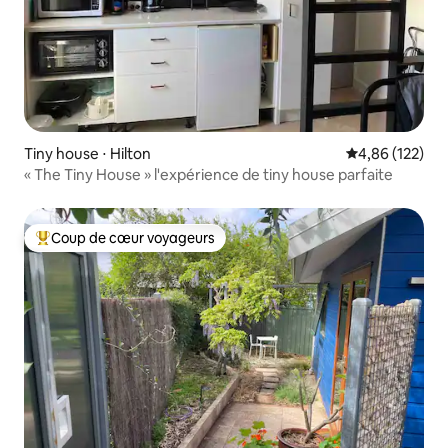
Tiny house ⋅ Hilton
Évaluation moy
4,86 (122)
« The Tiny House » l'expérience de tiny house parfaite
Coup de cœur voyageurs
Coups de cœur voyageurs les plus appréciés