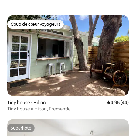
Coup de cœur voyageurs
Coup de cœur voyageurs
Tiny house ⋅ Hilton
Évaluation mo
4,95 (44)
Tiny house à Hilton, Fremantle
Superhôte
Superhôte