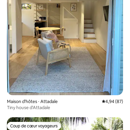
Maison d'hôtes ⋅ Attadale
Évaluation mo
4,94 (87)
Tiny house d'Attadale
Coup de cœur voyageurs
Coup de cœur voyageurs