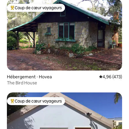
Coup de cœur voyageurs
Coups de cœur voyageurs les plus appréciés
Hébergement ⋅ Hovea
Évaluation moy
4,96 (473)
The Bird House
Coup de cœur voyageurs
Coups de cœur voyageurs les plus appréciés