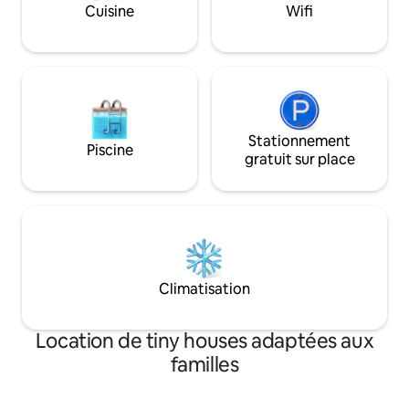
climatisation à cycle inversé, d'un lave-
et des restaurants. 
Cuisine
Wifi
linge/sèche-linge et d'un parking sur le
pédestre de 5 km l
bord de la rue. Interdiction de fumer,
de nombreuses air
d'animaux de compagnie et de fêtes. Le
barbecues et des p
logement n'est pas adapté aux enfants.
nique.
24 m²
Stationnement
Piscine
gratuit sur place
Climatisation
Location de tiny houses adaptées aux
familles