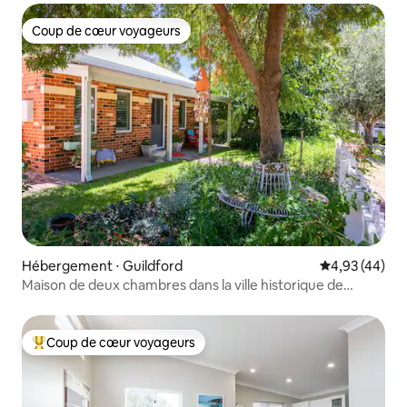
Coup de cœur voyageurs
Coup de cœur voyageurs
Hébergement ⋅ Guildford
Évaluation mo
4,93 (44)
Maison de deux chambres dans la ville historique de
Guildford, Washington
Coup de cœur voyageurs
Coups de cœur voyageurs les plus appréciés