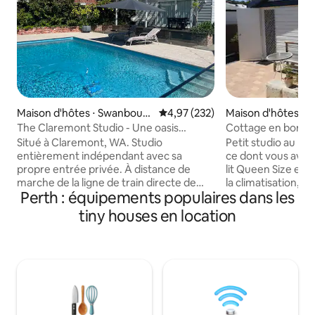
Maison d'hôtes ⋅ Swanbourn
Évaluation moyenne sur la base 
4,97 (232)
Maison d'hôtes ⋅ 
e
m
The Claremont Studio - Une oasis
Cottage en bord 
urbaine avec piscine !
Situé à Claremont, WA. Studio
Petit studio au bor
entièrement indépendant avec sa
ce dont vous avez
propre entrée privée. À distance de
lit Queen Size et d'
marche de la ligne de train directe de
la climatisation, d
Perth : équipements populaires dans les
l'aéroport. Parfait pour une personne
kitchenette enti
seule/un couple qui aime avoir toutes les
réfrigérateur-con
tiny houses en location
commodités accessibles à pied. Situé
machine Nespress
derrière la maison principale, le studio
propre buanderie a
est entièrement indépendant et donne
linge, des toilette
sur la piscine. Il dispose d'une cuisine,
votre propre petit
d'une salle de bains, d'un lit Queen Size,
rétractable. À se
d'une connexion Wi-Fi illimitée gratuite,
pied de la plage et
d'une télévision connectée, de la
longeant la plage 