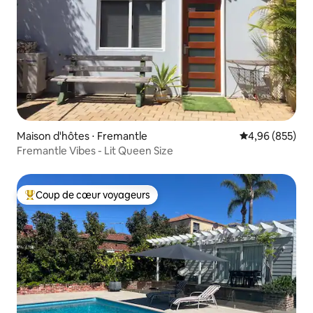
Maison d'hôtes ⋅ Fremantle
Évaluation moy
4,96 (855)
Fremantle Vibes - Lit Queen Size
Coup de cœur voyageurs
Coups de cœur voyageurs les plus appréciés