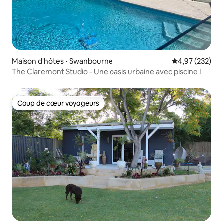
Maison d'hôtes ⋅ Swanbourne
Évaluation moy
4,97 (232)
The Claremont Studio - Une oasis urbaine avec piscine !
Coup de cœur voyageurs
Coup de cœur voyageurs