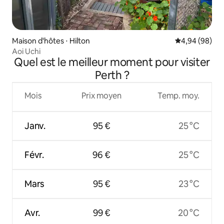
Maison d'hôtes ⋅ Hilton
Évaluation mo
4,94 (98)
Aoi Uchi
Quel est le meilleur moment pour visiter
Perth ?
Mois
Prix moyen
Temp. moy.
Janv.
95 €
25 °C
Févr.
96 €
25 °C
Mars
95 €
23 °C
Avr.
99 €
20 °C