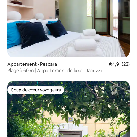
Appartement ⋅ Pescara
Évaluation mo
4,91 (23)
Plage à 60 m | Appartement de luxe | Jacuzzi
Coup de cœur voyageurs
Coup de cœur voyageurs