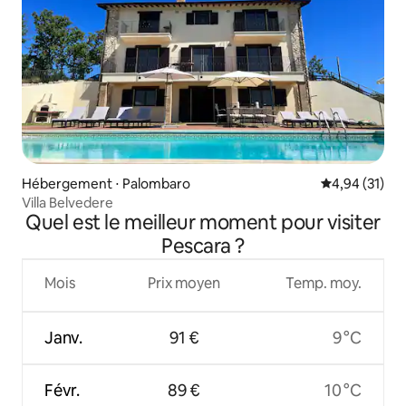
Hébergement ⋅ Palombaro
Évaluation mo
4,94 (31)
Villa Belvedere
Quel est le meilleur moment pour visiter
Pescara ?
Mois
Prix moyen
Temp. moy.
Janv.
91 €
9 °C
Févr.
89 €
10 °C