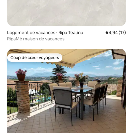
Logement de vacances ⋅ Ripa Teatina
Évaluation mo
4,94 (17)
RipaMè maison de vacances
Coup de cœur voyageurs
Coup de cœur voyageurs