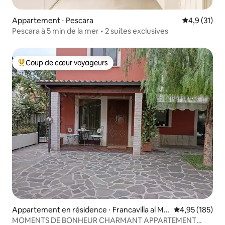
Appartement ⋅ Pescara
Évaluation m
4,9 (31)
Pescara à 5 min de la mer • 2 suites exclusives
Coup de cœur voyageurs
Coups de cœur voyageurs les plus appréciés
Appartement en résidence ⋅ Francavilla al Ma
Évaluation moy
4,95 (185)
re
MOMENTS DE BONHEUR CHARMANT APPARTEMENT