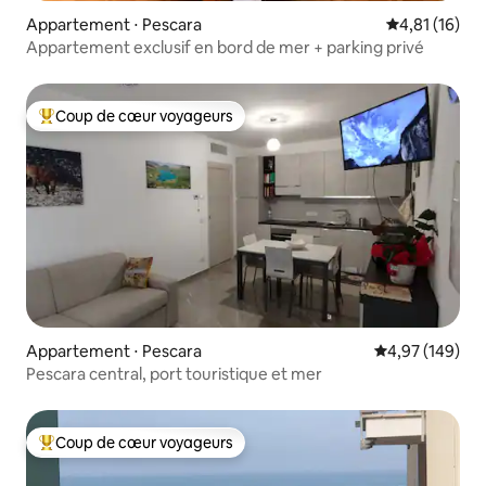
Appartement ⋅ Pescara
Évaluation mo
4,81 (16)
Appartement exclusif en bord de mer + parking privé
Coup de cœur voyageurs
Coups de cœur voyageurs les plus appréciés
Appartement ⋅ Pescara
Évaluation moy
4,97 (149)
Pescara central, port touristique et mer
Coup de cœur voyageurs
Coups de cœur voyageurs les plus appréciés