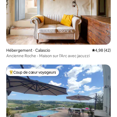
Hébergement ⋅ Calascio
Évaluation mo
4,98 (42)
Ancienne Roche - Maison sur l'Arc avec jacuzzi
Coup de cœur voyageurs
Coups de cœur voyageurs les plus appréciés