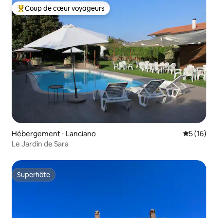
Coup de cœur voyageurs
Coups de cœur voyageurs les plus appréciés
Hébergement ⋅ Lanciano
Évaluation
5 (16)
Le Jardin de Sara
Superhôte
Superhôte