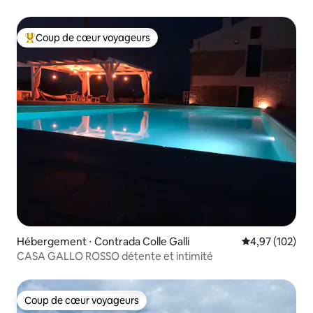
DANS UNE PETITE VILLA CLOSE
Coup de cœur voyageurs
Coups de cœur voyageurs les plus appréciés
Hébergement ⋅ Contrada Colle Galli
Évaluation moy
4,97 (102)
CASA GALLO ROSSO détente et intimité
Coup de cœur voyageurs
Coup de cœur voyageurs