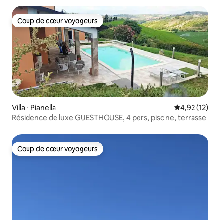
Coup de cœur voyageurs
Coup de cœur voyageurs
Villa ⋅ Pianella
Évaluation mo
4,92 (12)
Résidence de luxe GUESTHOUSE, 4 pers, piscine, terrasse
Coup de cœur voyageurs
Coup de cœur voyageurs