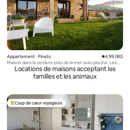
Appartement ⋅ Pineto
Évaluation mo
4,99 (80)
Maison dans la verdure près de la mer avec piscine. Les
Locations de maisons acceptant les
Roses
familles et les animaux
Coup de cœur voyageurs
Coups de cœur voyageurs les plus appréciés