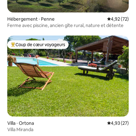
Hébergement ⋅ Penne
Évaluation mo
4,92 (72)
Ferme avec piscine, ancien gîte rural, nature et détente
Coup de cœur voyageurs
Coups de cœur voyageurs les plus appréciés
Villa ⋅ Ortona
Évaluation mo
4,93 (27)
Villa Miranda