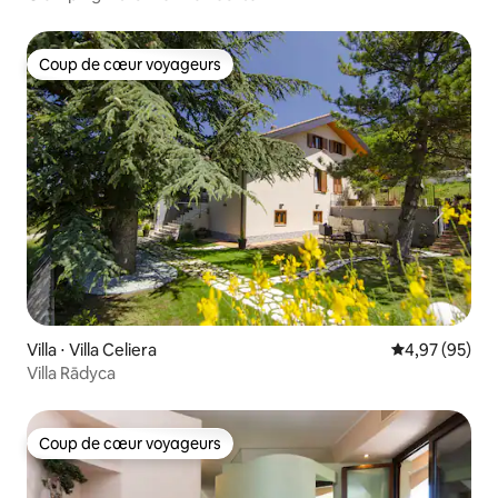
Coup de cœur voyageurs
Coup de cœur voyageurs
Villa ⋅ Villa Celiera
Évaluation mo
4,97 (95)
Villa Rādyca
Coup de cœur voyageurs
Coup de cœur voyageurs