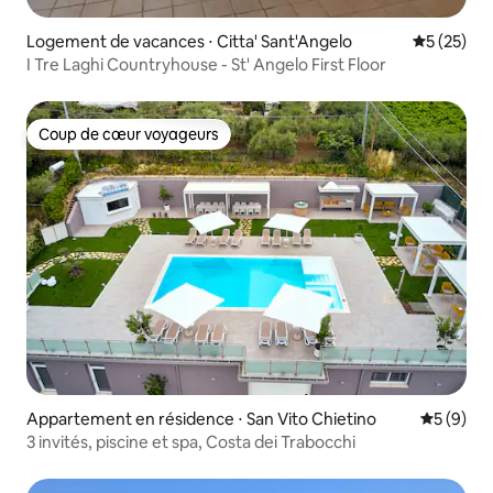
Logement de vacances ⋅ Citta' Sant'Angelo
Évaluation
5 (25)
I Tre Laghi Countryhouse - St' Angelo First Floor
Coup de cœur voyageurs
Coup de cœur voyageurs
Appartement en résidence ⋅ San Vito Chietino
Évaluatio
5 (9)
3 invités, piscine et spa, Costa dei Trabocchi