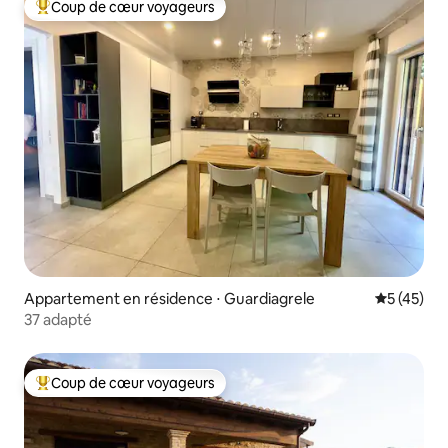
Coup de cœur voyageurs
Coups de cœur voyageurs les plus appréciés
Appartement en résidence ⋅ Guardiagrele
Évaluation
5 (45)
37 adapté
Coup de cœur voyageurs
Coups de cœur voyageurs les plus appréciés