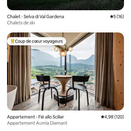
Chalet ⋅ Selva di Val Gardena
Évaluation
5 (16)
Chalets de ski
Coup de cœur voyageurs
Coups de cœur voyageurs les plus appréciés
Appartement ⋅ Fié allo Sciliar
Évaluation moy
4,98 (120)
Appartement Aumia Diamant