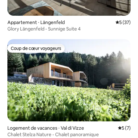
Appartement ⋅ Längenfeld
Évaluation
5 (37)
Glory Längenfeld - Sunnige Suite 4
Coup de cœur voyageurs
Coup de cœur voyageurs
Logement de vacances ⋅ Val di Vizze
Évaluatio
5 (7)
Chalet Stelza Nature - Chalet panoramique