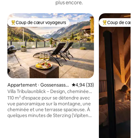
plus encore.
Coup de cœur voyageurs
Coup de cœur 
Coups de cœur voyageurs les plus appréciés
Coups de cœur vo
Appartement ⋅ Gossensass-
Évaluation moyenne sur la base
4,94 (33)
Colle Isarco
Villa Tribulaunblick – Design, cheminée
et vue
110 m² d'espace pour se détendre avec
vue panoramique sur la montagne, une
cheminée et une terrasse spacieuse. À
quelques minutes de Sterzing (Vipiteno),
cet appartement design élégant dispose
de deux chambres confortables, d'une
salle de bains moderne avec douche à