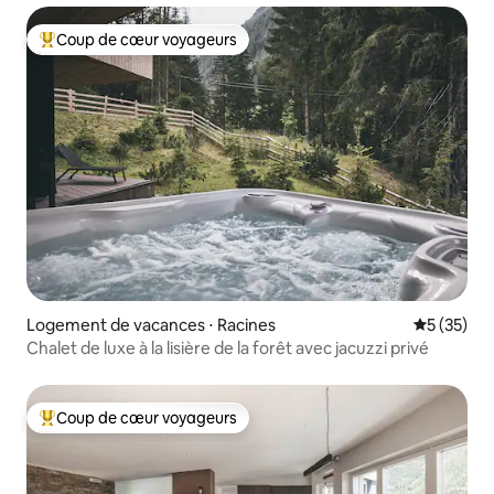
Coup de cœur voyageurs
Coups de cœur voyageurs les plus appréciés
Logement de vacances ⋅ Racines
Évaluation
5 (35)
Chalet de luxe à la lisière de la forêt avec jacuzzi privé
Coup de cœur voyageurs
Coups de cœur voyageurs les plus appréciés