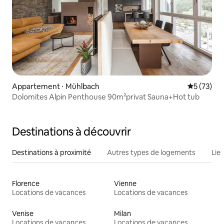
Appartement ⋅ Mühlbach
Évaluation
5 (73)
Dolomites Alpin Penthouse 90m²privat Sauna+Hot tub
Destinations à découvrir
Destinations à proximité
Autres types de logements
Lie
Florence
Vienne
Locations de vacances
Locations de vacances
Venise
Milan
Locations de vacances
Locations de vacances