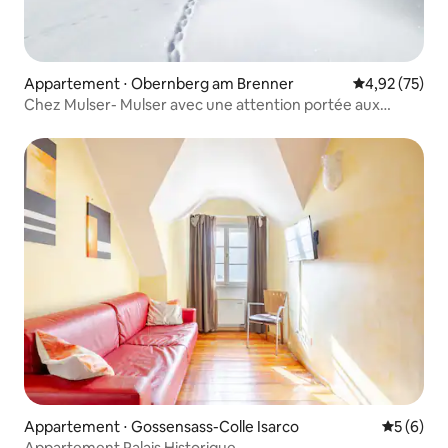
Appartement ⋅ Obernberg am Brenner
Évaluation mo
4,92 (75)
Chez Mulser- Mulser avec une attention portée aux
détails
Appartement ⋅ Gossensass-Colle Isarco
Évaluatio
5 (6)
Appartement Palais Historique