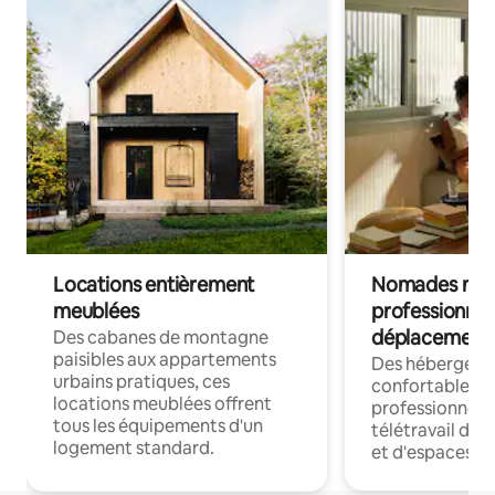
Locations entièrement
Nomades num
meublées
professionnel
déplacement
Des cabanes de montagne
paisibles aux appartements
Des hébergem
urbains pratiques, ces
confortables p
locations meublées offrent
professionnels
tous les équipements d'un
télétravail dis
logement standard.
et d'espaces de