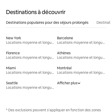
Destinations à découvrir
Destinations populaires pour des séjours prolongés
Destinati
New York
Barcelone
Locations moyenne et longue durée
Locations moyenne et longue durée
Florence
Athènes
Locations moyenne et longue durée
Locations moyenne et longue durée
Miami
Montréal
Locations moyenne et longue durée
Locations moyenne et longue durée
Seattle
Afficher plus
Locations moyenne et longue durée
* Des exclusions peuvent s'appliquer en fonction des zones