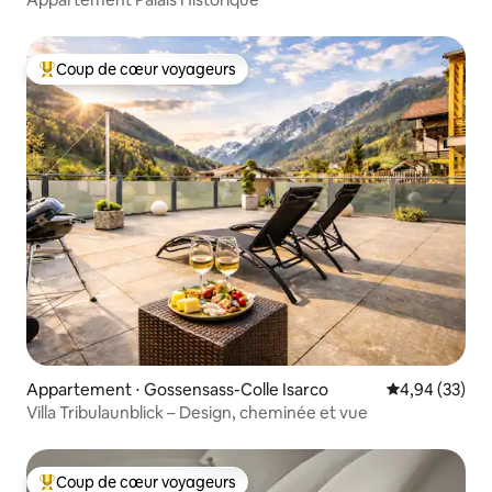
Coup de cœur voyageurs
Coups de cœur voyageurs les plus appréciés
Appartement ⋅ Gossensass-Colle Isarco
Évaluation mo
4,94 (33)
Villa Tribulaunblick – Design, cheminée et vue
Coup de cœur voyageurs
Coups de cœur voyageurs les plus appréciés