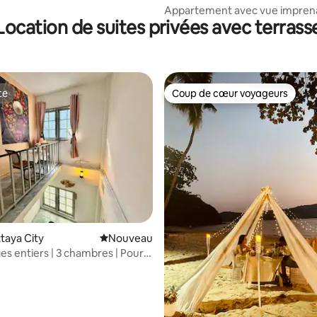
Appartement avec vue imprenab
Location de suites privées avec terrass
plage
te
Coup de cœur voyageurs
te
Coup de cœur voyageurs
ttaya City
Nouvel hébergement
Nouveau
es entiers | 3 chambres | Pour
s groupes