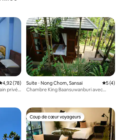
Évaluation moyenne sur la base de 78 commentaires : 4,92 sur 5
4,92 (78)
Suite ⋅ Nong Chom, Sansai
Évaluation moyenn
5 (4)
ain privée
Chambre King Baansuwanburi avec
ntaires : 4,67 sur 5
11
jardin et étang
Coup de cœur voyageurs
Coup de cœur voyageurs