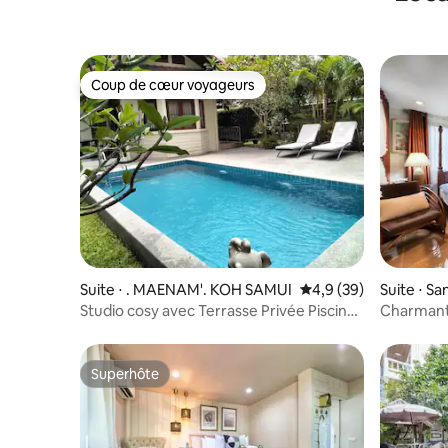
inoubliabl
Coup de cœur voyageurs
Coup de cœur voyageurs
Suite ⋅ . MAENAM'. KOH SAMUI
Évaluation moyenne s
4,9 (39)
Suite ⋅ 
Studio cosy avec Terrasse Privée Piscine
Charmante
KO SAMUI
Superhôte
Superhôte