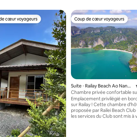
de cœur voyageurs
Coup de cœur voyageurs
 cœur voyageurs les plus appréciés
Coup de cœur voyageurs
Suite ⋅ Railay Beach Ao Nang,
Mueang Krabi
Chambre privée confortable sur
de Railay - CH1
Emplacement privilégié en bor
sur Railay ! Cette chambre d'hô
proposée par Railei Beach Club 
les services du Club sont mis à 
disposition. Il dispose d'un lit kin
d'une salle de bain privée et d'
douche extérieure couverte et