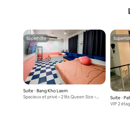
Superhôte
Superhô
Superhôte
Superhô
Suite ⋅ Bang Kho Laem
Spacieux et privé • 2 lits Queen Size •
Suite ⋅ Pa
8 min d'Asiatique
VIP 2 étag
les grand