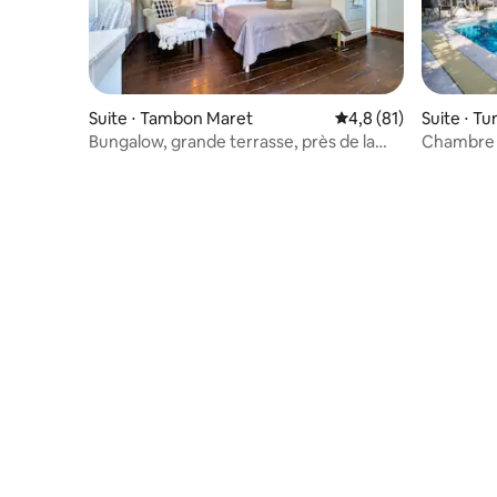
Suite ⋅ Tambon Maret
Évaluation moyenne s
4,8 (81)
Suite ⋅ T
Bungalow, grande terrasse, près de la
Chambre d
plage Jasmine
piscine