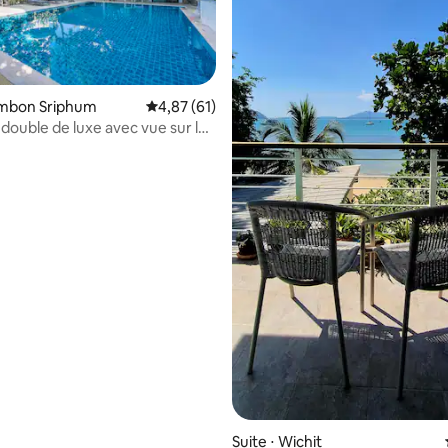
ur la base de 81 commentaires : 4,8 sur 5
umbon Sriphum
Évaluation moyenne sur la base de 61 comme
4,87 (61)
ouble de luxe avec vue sur la
Suite ⋅ Wichit