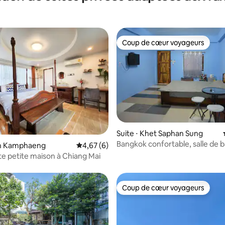
e.
Coup de cœur voyageurs
Coup de cœur voyageurs
Suite ⋅ Khet Saphan Sung
Bangkok confortable, salle de b
ur la base de 39 commentaires : 4,9 sur 5
San Kamphaeng
Évaluation moyenne sur la base de 6 comme
4,67 (6)
près de la route principale et 7-
 petite maison à Chiang Mai
Coup de cœur voyageurs
Coup de cœur voyageurs