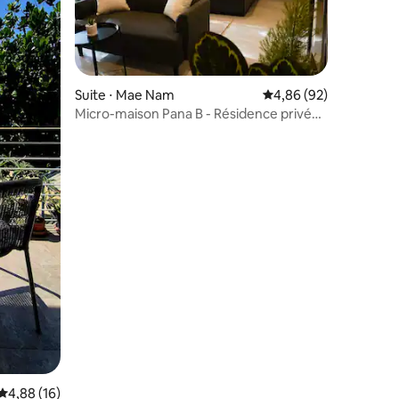
ntaires : 4,87 sur 5
Suite ⋅ Mae Nam
Évaluation moyenne su
4,86 (92)
Micro-maison Pana B - Résidence privée /
10 minutes de la plage
Évaluation moyenne sur la base de 16 commentaires : 4,88 sur 5
4,88 (16)