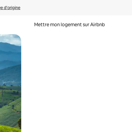
ue d'origine
Mettre mon logement sur Airbnb
sant glisser.