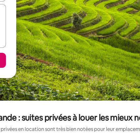
ande : suites privées à louer les mieux 
 privées en location sont très bien notées pour leur emplaceme