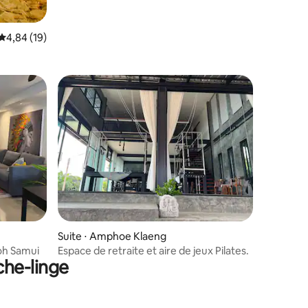
Évaluation moyenne sur la base de 19 commentaires : 4,84 sur 5
4,84 (19)
taires : 4,88 sur 5
Suite ⋅ Amphoe Klaeng
Koh Samui
Espace de retraite et aire de jeux Pilates.
che-linge