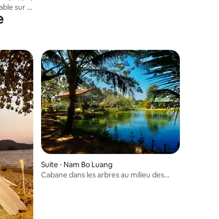
le sur la
e
Suite ⋅ Nam Bo Luang
Cabane dans les arbres au milieu des
plantations de thé à Chiang Mai (petit
déjeuner inclus)