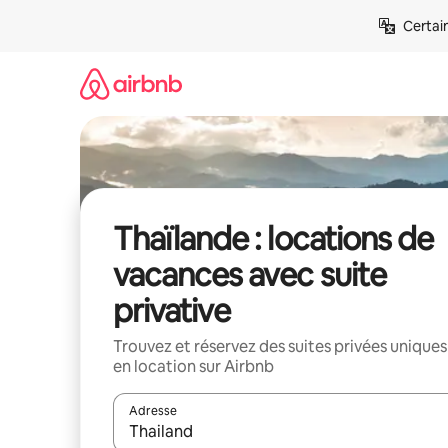
Aller
Certai
directement
au
contenu
Thaïlande : locations de
vacances avec suite
privative
Trouvez et réservez des suites privées uniques
en location sur Airbnb
Adresse
Lorsque les résultats s'affichent, utilisez les flèc