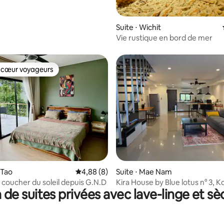
Suite ⋅ Wichit
Vie rustique en bord de mer
 cœur voyageurs
 cœur voyageurs
 Tao
Évaluation moyenne sur la base de 8 commen
4,88 (8)
Suite ⋅ Mae Nam
e coucher du soleil depuis G.N.D
Kira House by Blue lotus n° 3, 
 de suites privées avec lave-linge et sè