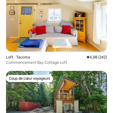
Loft ⋅ Tacoma
Évaluation moy
4,98 (242)
Commencement Bay Cottage Loft
Coup de cœur voyageurs
Coup de cœur voyageurs