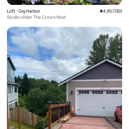
Loft ⋅ Gig Harbor
Évaluation moy
4,95 (130)
Studio côtier The Crow's Nest