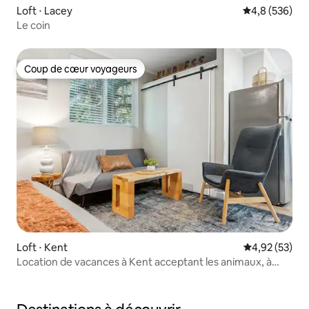
Loft ⋅ Lacey
Évaluation mo
4,8 (536)
Le coin
Coup de cœur voyageurs
Coup de cœur voyageurs
Loft ⋅ Kent
Évaluation mo
4,92 (53)
Location de vacances à Kent acceptant les animaux, à
quelques pas du lac !