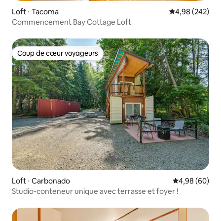
Loft ⋅ Tacoma
Évaluation moy
4,98 (242)
Commencement Bay Cottage Loft
Coup de cœur voyageurs
Coup de cœur voyageurs
Loft ⋅ Carbonado
Évaluation mo
4,98 (60)
Studio-conteneur unique avec terrasse et foyer !