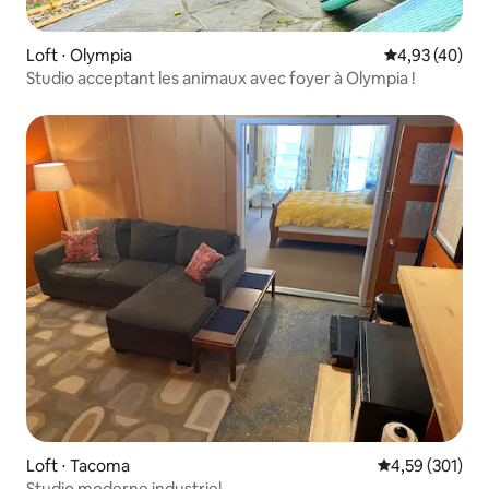
Loft ⋅ Olympia
Évaluation mo
4,93 (40)
Studio acceptant les animaux avec foyer à Olympia !
Loft ⋅ Tacoma
Évaluation moy
4,59 (301)
Studio moderne industriel