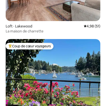
Loft ⋅ Lakewood
Évaluation mo
4,98 (51)
La maison de charrette
Coup de cœur voyageurs
Coups de cœur voyageurs les plus appréciés