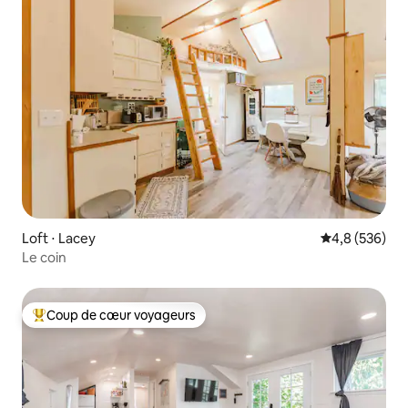
Loft ⋅ Lacey
Évaluation mo
4,8 (536)
Le coin
Coup de cœur voyageurs
Coups de cœur voyageurs les plus appréciés