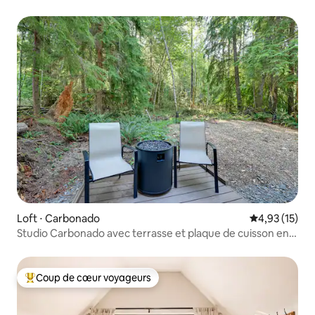
Loft ⋅ Carbonado
Évaluation mo
4,93 (15)
Studio Carbonado avec terrasse et plaque de cuisson en
pierre noire !
Coup de cœur voyageurs
Coups de cœur voyageurs les plus appréciés