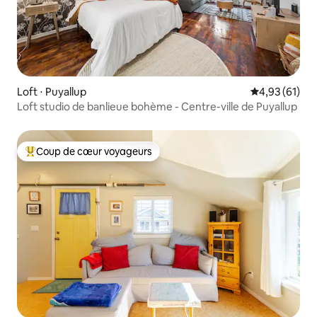
Loft ⋅ Puyallup
Évaluation mo
4,93 (61)
Loft studio de banlieue bohème - Centre-ville de Puyallup
Coup de cœur voyageurs
Coups de cœur voyageurs les plus appréciés