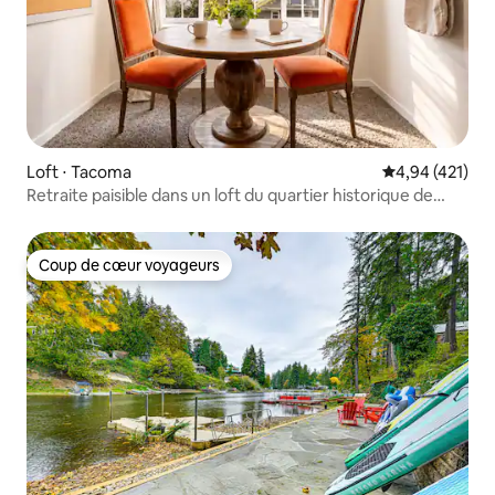
Loft ⋅ Tacoma
Évaluation moy
4,94 (421)
Retraite paisible dans un loft du quartier historique de
Victorian
Coup de cœur voyageurs
Coup de cœur voyageurs