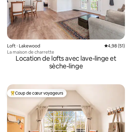
Loft ⋅ Lakewood
Évaluation mo
4,98 (51)
La maison de charrette
Location de lofts avec lave-linge et
sèche-linge
Coup de cœur voyageurs
Coups de cœur voyageurs les plus appréciés