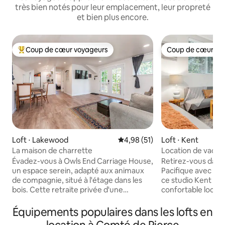
très bien notés pour leur emplacement, leur propreté
et bien plus encore.
Coup de cœur voyageurs
Coup de cœur vo
Coups de cœur voyageurs les plus appréciés
Coup de cœur vo
Loft ⋅ Lakewood
Évaluation moyenne sur la base
4,98 (51)
Loft ⋅ Kent
La maison de charrette
Location de vacan
les animaux, à quel
Évadez-vous à Owls End Carriage House,
Retirez-vous dans
un espace serein, adapté aux animaux
Pacifique avec vo
de compagnie, situé à l'étage dans les
ce studio Kent d'u
bois. Cette retraite privée d'une
confortable locat
chambre dispose d'une grande pièce
dispose d'une tél
spacieuse avec un espace de travail
d'une cuisine bien
Équipements populaires dans les lofts en
dédié, une connexion Wi-Fi et une
aux loisirs de plein