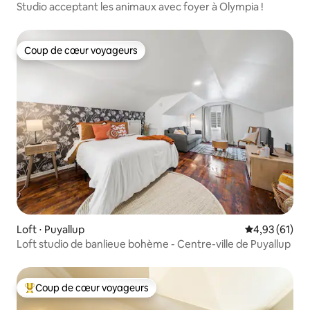
Studio acceptant les animaux avec foyer à Olympia !
Coup de cœur voyageurs
Coup de cœur voyageurs
Loft ⋅ Puyallup
Évaluation mo
4,93 (61)
Loft studio de banlieue bohème - Centre-ville de Puyallup
Coup de cœur voyageurs
Coups de cœur voyageurs les plus appréciés