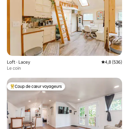
Loft ⋅ Lacey
Évaluation mo
4,8 (536)
Le coin
Coup de cœur voyageurs
Coups de cœur voyageurs les plus appréciés