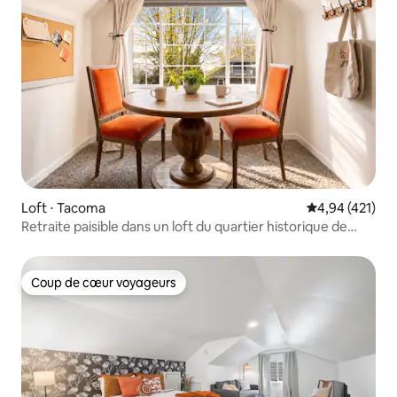
Loft ⋅ Tacoma
Évaluation moy
4,94 (421)
Retraite paisible dans un loft du quartier historique de
Victorian
Coup de cœur voyageurs
Coup de cœur voyageurs