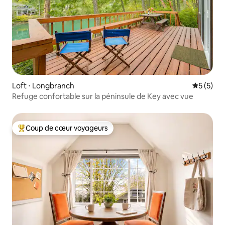
Loft ⋅ Longbranch
Évaluatio
5 (5)
Refuge confortable sur la péninsule de Key avec vue
Coup de cœur voyageurs
Coups de cœur voyageurs les plus appréciés