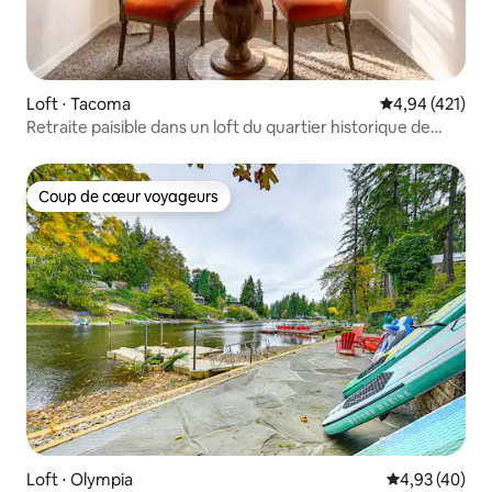
Loft ⋅ Tacoma
Évaluation moy
4,94 (421)
Retraite paisible dans un loft du quartier historique de
Victorian
Coup de cœur voyageurs
Coup de cœur voyageurs
Loft ⋅ Olympia
Évaluation mo
4,93 (40)