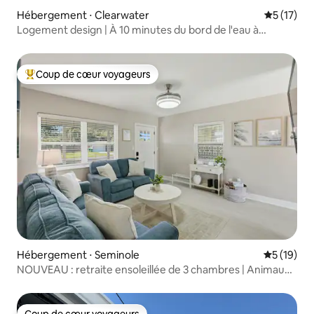
Hébergement ⋅ Clearwater
Évaluation
5 (17)
Logement design | À 10 minutes du bord de l'eau à
Dunedin
Coup de cœur voyageurs
Coups de cœur voyageurs les plus appréciés
Hébergement ⋅ Seminole
Évaluation
5 (19)
NOUVEAU : retraite ensoleillée de 3 chambres | Animaux
acceptés + à quelques minutes de la plage