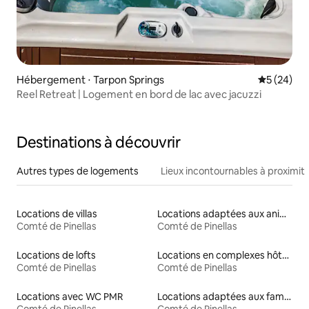
Hébergement ⋅ Tarpon Springs
Évaluation
5 (24)
Reel Retreat | Logement en bord de lac avec jacuzzi
Destinations à découvrir
Autres types de logements
Lieux incontournables à proximit
Locations de villas
Locations adaptées aux animaux
Comté de Pinellas
Comté de Pinellas
Locations de lofts
Locations en complexes hôteliers
Comté de Pinellas
Comté de Pinellas
Locations avec WC PMR
Locations adaptées aux familles
Comté de Pinellas
Comté de Pinellas