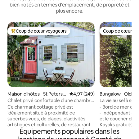
bien notés en termes d'emplacement, de propreté et
plus encore.
Coup de cœur voyageurs
Coup de cœur vo
Coups de cœur voyageurs les plus appréciés
Coup de cœur vo
Maison d'hôtes ⋅ St Petersb
Évaluation moyenne sur la base 
4,97 (249)
Bungalow ⋅ Oldsm
urg
Chalet privé confortable d'une chambre
La vie au sel à son
situé au centre !
Ce charmant cottage privé est
- Bord de mer de s
idéalement situé à proximité de
- Indépendant - Ja
superbes vues, de plages, d'activités
et le coucher du sol
artistiques et culturelles, de restaurants
Kayaks gratuits - I
Équipements populaires dans les
et d'une variété d'activités familiales. Les
YouTube - Télévis
voyageurs apprécient ce logement pour
Chambre spacieuse 