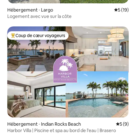
Hébergement ⋅ Largo
Évaluation
5 (19)
Logement avec vue sur la côte
Coup de cœur voyageurs
Coups de cœur voyageurs les plus appréciés
Hébergement ⋅ Indian Rocks Beach
Évaluatio
5 (9)
Harbor Villa | Piscine et spa au bord de l'eau | Brasero