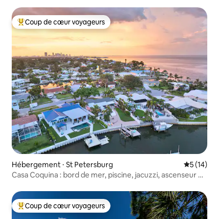
Coup de cœur voyageurs
Coups de cœur voyageurs les plus appréciés
Hébergement ⋅ St Petersburg
Évaluation
5 (14)
Casa Coquina : bord de mer, piscine, jacuzzi, ascenseur de
bateau
Coup de cœur voyageurs
Coups de cœur voyageurs les plus appréciés