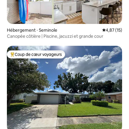
Hébergement ⋅ Seminole
Évaluation mo
4,87 (15)
Canopée côtière | Piscine, jacuzzi et grande cour
Coup de cœur voyageurs
Coups de cœur voyageurs les plus appréciés