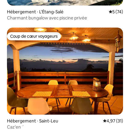
Hébergement ⋅ L'Étang-Salé
Évaluation
5 (74)
Charmant bungalow avec piscine privée
Coup de cœur voyageurs
Coup de cœur voyageurs
Hébergement ⋅ Saint-Leu
Évaluation mo
4,97 (31)
Caz'en ´