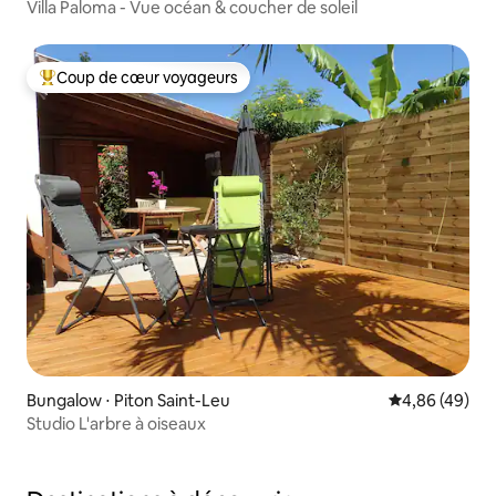
Villa Paloma - Vue océan & coucher de soleil
Coup de cœur voyageurs
Coups de cœur voyageurs les plus appréciés
Bungalow ⋅ Piton Saint-Leu
Évaluation mo
4,86 (49)
Studio L'arbre à oiseaux