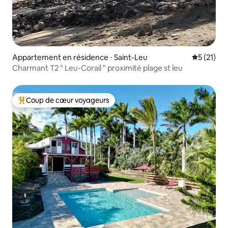
Appartement en résidence ⋅ Saint-Leu
Évaluation
5 (21)
Charmant T2 " Leu-Corail " proximité plage st leu
Coup de cœur voyageurs
Coups de cœur voyageurs les plus appréciés