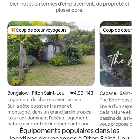
bien notés en termes d'emplacement, de propreté et
plus encore.
Coup de cœur voyageurs
Coup de cœur vo
Coups de cœur voyageurs les plus appréciés
Coup de cœur vo
Bungalow ⋅ Piton Saint-Leu
Évaluation moyenne sur la base 
4,99 (143)
Cabane ⋅ Saint-Pie
Logement de charme avec piscine
The Bird House éco
chauffée
Sur la côte ouest entre mer et
Envie d'un séjour
montagne, dans un grand jardin tropical
de la nature et de
luxuriant dominant l'océan, logement
bassins de la riv
nature avec entrée indépendante pour
vous propose de d
Équipements populaires dans les
2 personnes. Toilettes sèches et douche
cabane 'The Cardin
extérieure sous les papyrus géants.
bercer au son de l
locations de vacances à Piton Saint-Leu