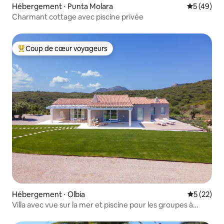
Hébergement ⋅ Punta Molara
Évaluation
5 (49)
Charmant cottage avec piscine privée
Coup de cœur voyageurs
Coups de cœur voyageurs les plus appréciés
Hébergement ⋅ Olbia
Évaluation
5 (22)
Villa avec vue sur la mer et piscine pour les groupes à
Pittulongu