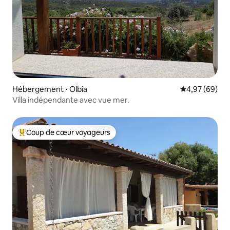
Hébergement ⋅ Olbia
Évaluation mo
4,97 (69)
Villa indépendante avec vue mer.
Coup de cœur voyageurs
Coups de cœur voyageurs les plus appréciés