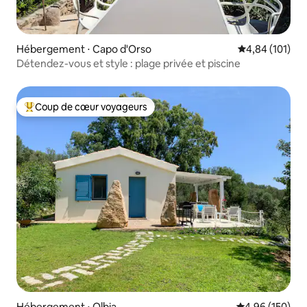
Hébergement ⋅ Capo d'Orso
Évaluation moy
4,84 (101)
Détendez-vous et style : plage privée et piscine
Coup de cœur voyageurs
Coups de cœur voyageurs les plus appréciés
Hébergement ⋅ Olbia
Évaluation moy
4,96 (150)