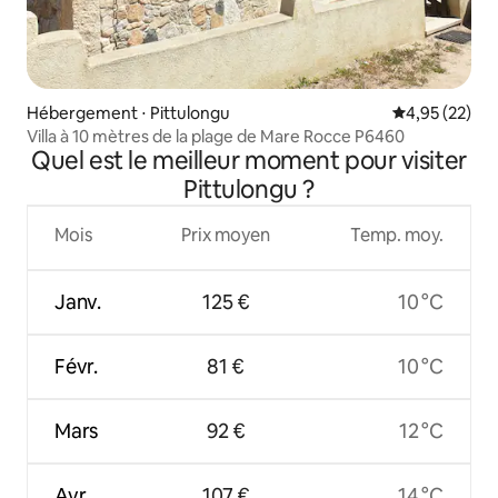
Hébergement ⋅ Pittulongu
Évaluation mo
4,95 (22)
Villa à 10 mètres de la plage de Mare Rocce P6460
Quel est le meilleur moment pour visiter
Pittulongu ?
Mois
Prix moyen
Temp. moy.
Janv.
125 €
10 °C
Févr.
81 €
10 °C
Mars
92 €
12 °C
Avr.
107 €
14 °C