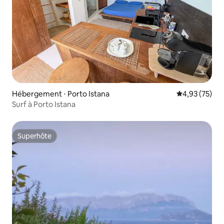
Hébergement ⋅ Porto Istana
Évaluation mo
4,93 (75)
Surf à Porto Istana
Superhôte
Superhôte