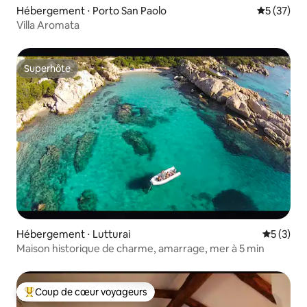
Hébergement ⋅ Porto San Paolo
Évaluation
5 (37)
Villa Aromata
Superhôte
Superhôte
Hébergement ⋅ Lutturai
Évaluatio
5 (3)
Maison historique de charme, amarrage, mer à 5 min
Coup de cœur voyageurs
Coups de cœur voyageurs les plus appréciés