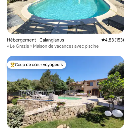
Hébergement ⋅ Calangianus
Évaluation moy
4,83 (153)
« Le Grazie » Maison de vacances avec piscine
Coup de cœur voyageurs
Coups de cœur voyageurs les plus appréciés