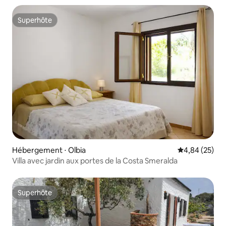
Superhôte
Superhôte
Hébergement ⋅ Olbia
Évaluation mo
4,84 (25)
Villa avec jardin aux portes de la Costa Smeralda
Superhôte
Superhôte