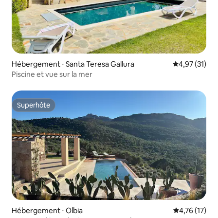
Hébergement ⋅ Santa Teresa Gallura
Évaluation mo
4,97 (31)
Piscine et vue sur la mer
Superhôte
Superhôte
Hébergement ⋅ Olbia
Évaluation mo
4,76 (17)