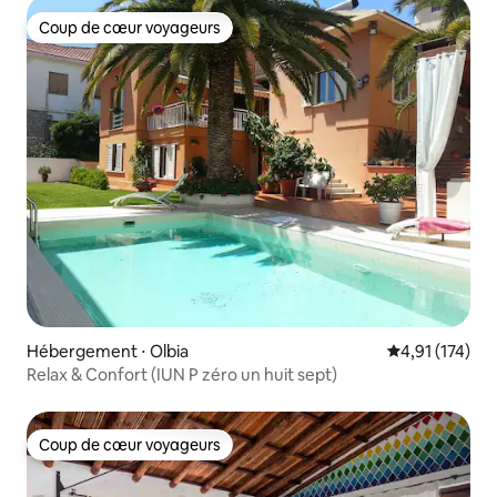
Coup de cœur voyageurs
Coup de cœur voyageurs
Hébergement ⋅ Olbia
Évaluation moy
4,91 (174)
Relax & Confort (IUN P zéro un huit sept)
Coup de cœur voyageurs
Coup de cœur voyageurs