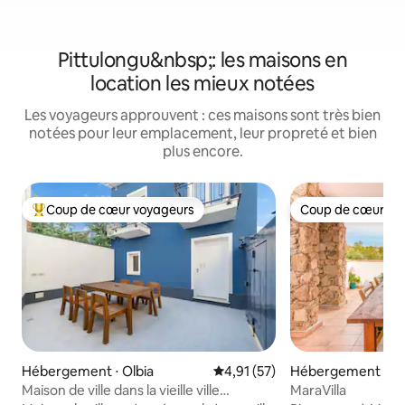
Pittulongu&nbsp;: les maisons en
location les mieux notées
Les voyageurs approuvent : ces maisons sont très bien
notées pour leur emplacement, leur propreté et bien
plus encore.
Coup de cœur voyageurs
Coup de cœur vo
Coups de cœur voyageurs les plus appréciés
Coup de cœur vo
Hébergement ⋅ Olbia
Évaluation moyenne sur la base
4,91 (57)
Hébergement ⋅ Pi
Maison de ville dans la vieille ville
MaraVilla