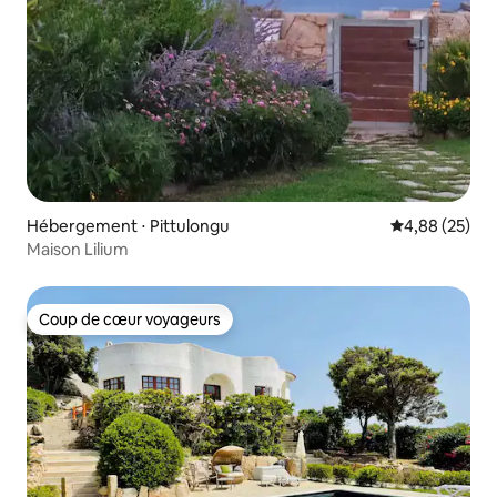
Hébergement ⋅ Pittulongu
Évaluation mo
4,88 (25)
Maison Lilium
Coup de cœur voyageurs
Coup de cœur voyageurs