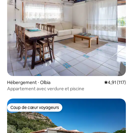
Hébergement ⋅ Olbia
Évaluation mo
4,91 (117)
Appartement avec verdure et piscine
Coup de cœur voyageurs
Coup de cœur voyageurs