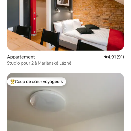
Appartement
Évaluation mo
4,91 (91)
Studio pour 2 à Mariánské Lázně
Coup de cœur voyageurs
Coups de cœur voyageurs les plus appréciés