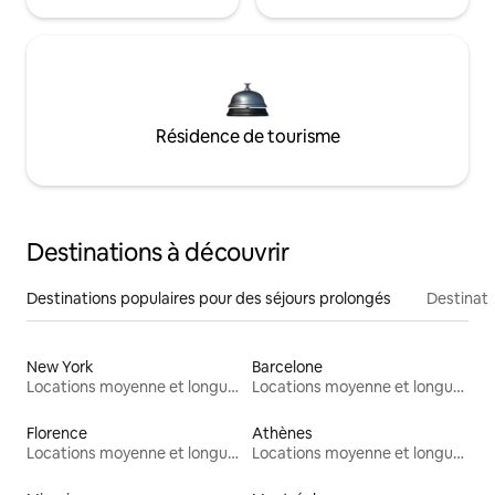
Résidence de tourisme
Destinations à découvrir
Destinations populaires pour des séjours prolongés
Destinati
New York
Barcelone
Locations moyenne et longue durée
Locations moyenne et longue durée
Florence
Athènes
Locations moyenne et longue durée
Locations moyenne et longue durée