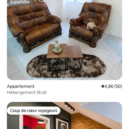
Superhôte
Superhôte
Appartement
Évaluation mo
4,86 (50)
Hébergement Stráž
Coup de cœur voyageurs
Coup de cœur voyageurs