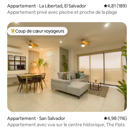
Appartement ⋅ La Libertad, El Salvador
Évaluation moy
4,81 (189)
Appartement privé avec piscine et proche de la plage
Coup de cœur voyageurs
Coups de cœur voyageurs les plus appréciés
Appartement ⋅ San Salvador
Évaluation moy
4,98 (116)
Appartement avec vue sur le centre historique, The Flats