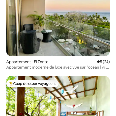
Appartement ⋅ El Zonte
Évaluation
5 (24)
Appartement moderne de luxe avec vue sur l’océan | ville
de surf
Coup de cœur voyageurs
Coups de cœur voyageurs les plus appréciés