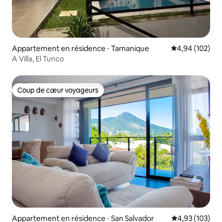
Appartement en résidence ⋅ Tamanique
Évaluation moy
4,94 (102)
A Villa, El Tunco
Coup de cœur voyageurs
Coup de cœur voyageurs
Appartement en résidence ⋅ San Salvador
Évaluation moy
4,93 (103)