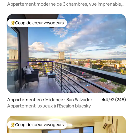
Appartement moderne de 3 chambres, vue imprenable,
près de l'aéroport
Coup de cœur voyageurs
Coups de cœur voyageurs les plus appréciés
Appartement en résidence ⋅ San Salvador
Évaluation moy
4,92 (248)
Appartement luxueux à l'Escalon bluesky
Coup de cœur voyageurs
Coups de cœur voyageurs les plus appréciés