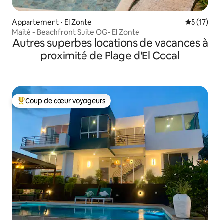
Appartement ⋅ El Zonte
Évaluation
5 (17)
Maité - Beachfront Suite OG- El Zonte
Autres superbes locations de vacances à
proximité de Plage d'El Cocal
Coup de cœur voyageurs
Coups de cœur voyageurs les plus appréciés