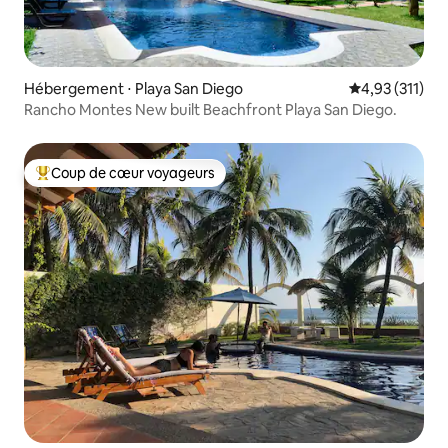
Hébergement ⋅ Playa San Diego
Évaluation moy
4,93 (311)
Rancho Montes New built Beachfront Playa San Diego.
Coup de cœur voyageurs
Coups de cœur voyageurs les plus appréciés