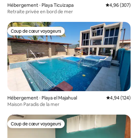
Hébergement ⋅ Playa Ticuizapa
Évaluation moy
4,96 (307)
Retraite privée en bord de mer
Coup de cœur voyageurs
Coup de cœur voyageurs
Hébergement ⋅ Playa el Majahual
Évaluation moy
4,94 (124)
Maison Paradis de la mer
Coup de cœur voyageurs
Coup de cœur voyageurs