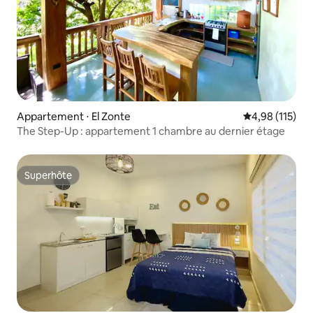
Appartement ⋅ El Zonte
Évaluation moy
4,98 (115)
The Step-Up : appartement 1 chambre au dernier étage
Superhôte
Superhôte