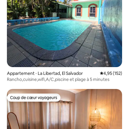
Appartement ⋅ La Libertad, El Salvador
Évaluation moy
4,95 (152)
Rancho,cuisine,wifi,A/C,piscine et plage à 5 minutes
Coup de cœur voyageurs
Coup de cœur voyageurs