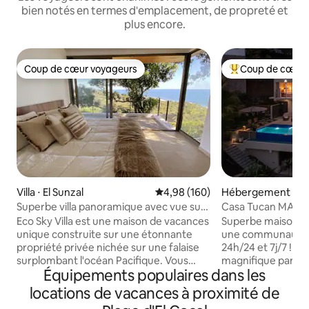
bien notés en termes d'emplacement, de propreté et
plus encore.
Coup de cœur voyageurs
Coup de cœur 
Coup de cœur voyageurs
Coups de cœur vo
Villa ⋅ El Sunzal
Évaluation moyenne sur la base 
4,98 (160)
Hébergement ⋅ El 
Superbe villa panoramique avec vue sur
Casa Tucan MAIS
l'océan
SPECTACULAIRE 
Eco Sky Villa est une maison de vacances
Superbe maison de
unique construite sur une étonnante
une communauté f
propriété privée nichée sur une falaise
24h/24 et 7j/7 ! Évadez-vous dans notre
surplombant l'océan Pacifique. Vous
magnifique paradis
Équipements populaires dans les
apprécierez les brises fraîches du
immergez-vous da
sommet de la colline sur une large
Tucan, une maiso
locations de vacances à proximité de
terrasse flottante sous de grands
rénovée qui allie