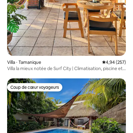
Villa ⋅ Tamanique
Évaluation moy
4,94 (257)
Villa la mieux notée de Surf City | Climatisation, piscine et
intimité.
Coup de cœur voyageurs
Coup de cœur voyageurs