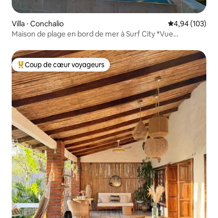
Villa ⋅ Conchalio
Évaluation moy
4,94 (103)
Maison de plage en bord de mer à Surf City *Vue
imprenable*
Coup de cœur voyageurs
Coups de cœur voyageurs les plus appréciés