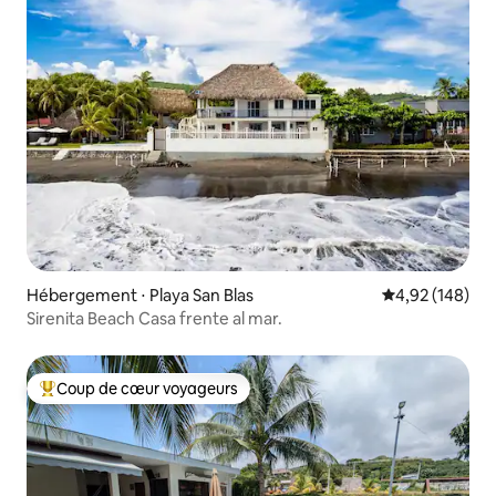
Hébergement ⋅ Playa San Blas
Évaluation moy
4,92 (148)
Sirenita Beach Casa frente al mar.
Coup de cœur voyageurs
Coups de cœur voyageurs les plus appréciés