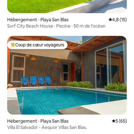
Hébergement ⋅ Playa San Blas
Évaluation m
4,8 (15)
Surf City Beach House · Piscine · 50 m de l'océan
Coup de cœur voyageurs
Coups de cœur voyageurs les plus appréciés
Hébergement ⋅ Playa San Blas
Évaluation
5 (65)
Villa El Salvador - Aequor Villas San Blas.