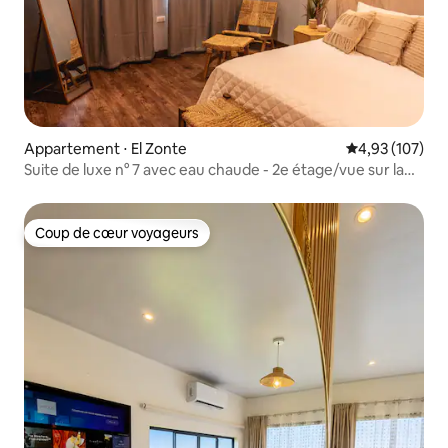
Appartement ⋅ El Zonte
Évaluation moy
4,93 (107)
Suite de luxe n° 7 avec eau chaude - 2e étage/vue sur la
mer
Coup de cœur voyageurs
Coup de cœur voyageurs