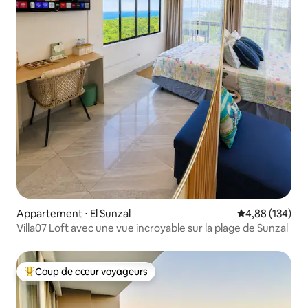
Appartement ⋅ El Sunzal
Évaluation moy
4,88 (134)
Villa07 Loft avec une vue incroyable sur la plage de Sunzal
Coup de cœur voyageurs
Coups de cœur voyageurs les plus appréciés