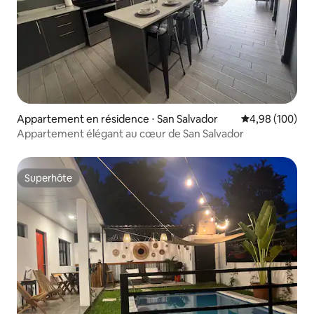
Appartement en résidence ⋅ San Salvador
Évaluation moy
4,98 (100)
Appartement élégant au cœur de San Salvador
Superhôte
Superhôte