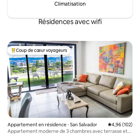
Climatisation
Résidences avec wifi
Coup de cœur voyageurs
Coups de cœur voyageurs les plus appréciés
Appartement en résidence ⋅ San Salvador
Évaluation moy
4,96 (102)
Appartement moderne de 3 chambres avec terrasse et
vue sur la ville | Wifi rapide