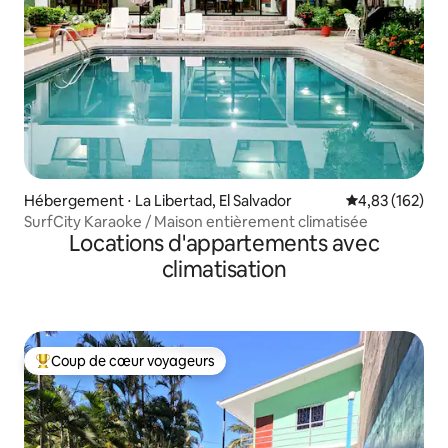
Hébergement ⋅ La Libertad, El Salvador
Évaluation moy
4,83 (162)
SurfCity Karaoke / Maison entièrement climatisée
Locations d'appartements avec
climatisation
Coup de cœur voyageurs
Coups de cœur voyageurs les plus appréciés