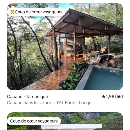
Coup de cœur voyageurs
Coups de cœur voyageurs les plus appréciés
Cabane ⋅ Tamanique
Évaluation mo
4,98 (56)
Cabane dans les arbres : TAL Forest Lodge
Coup de cœur voyageurs
Coup de cœur voyageurs