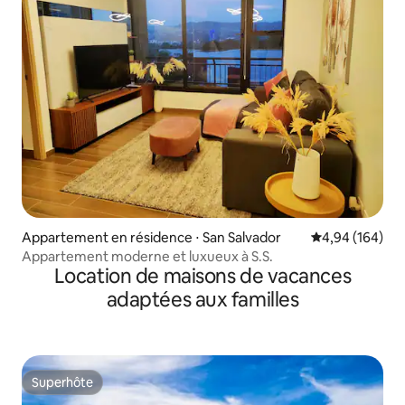
Appartement en résidence ⋅ San Salvador
Évaluation moy
4,94 (164)
Appartement moderne et luxueux à S.S.
Location de maisons de vacances
adaptées aux familles
Superhôte
Superhôte