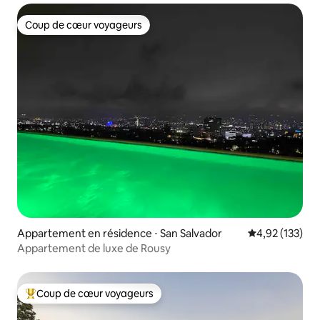
Coup de cœur voyageurs
Coup de cœur voyageurs
Appartement en résidence ⋅ San Salvador
Évaluation moy
4,92 (133)
Appartement de luxe de Rousy
Coup de cœur voyageurs
Coups de cœur voyageurs les plus appréciés