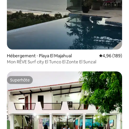
Hébergement ⋅ Playa El Majahual
Évaluation moy
4,96 (189)
Mon RÊVE Surf city El Tunco El Zonte El Sunzal
Superhôte
Superhôte