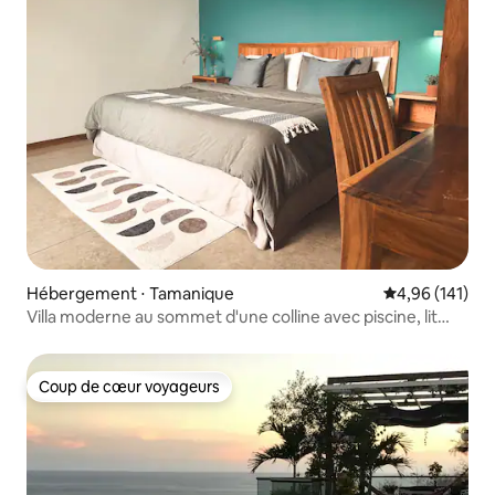
Hébergement ⋅ Tamanique
Évaluation moy
4,96 (141)
Villa moderne au sommet d'une colline avec piscine, lit
King Size et lit de repos, capacité d'hébergement de
4 personnes
Coup de cœur voyageurs
Coup de cœur voyageurs