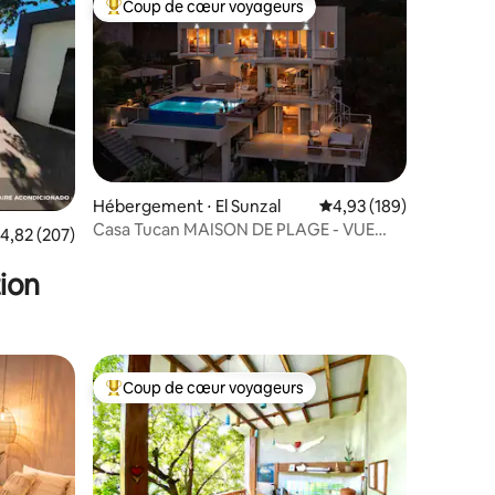
Coup de cœur voyageurs
Coups de cœur voyageurs les plus appréciés
Hébergement ⋅ El Sunzal
Évaluation moyenne sur
4,93 (189)
Casa Tucan MAISON DE PLAGE - VUE
taires : 4,94 sur 5
valuation moyenne sur la base de 207 commentaires : 4,82 sur 5
4,82 (207)
SPECTACULAIRE SUR L'OCÉAN
ion
Coup de cœur voyageurs
Coups de cœur voyageurs les plus appréciés