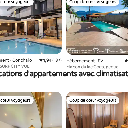
 cœur voyageurs
Coup de cœur voyageurs
 cœur voyageurs
Coup de cœur voyageurs
 la base de 110 commentaires : 4,96 sur 5
ent ⋅ Conchalio
Évaluation moyenne sur la base de 187 commen
4,94 (187)
Hébergement ⋅ SV
É
é SURF CITY VUE
Maison du lac Coatepeque
cations d'appartements avec climatisat
LAIRE SUR LA MER
 cœur voyageurs
Coup de cœur voyageurs
 cœur voyageurs
Coup de cœur voyageurs