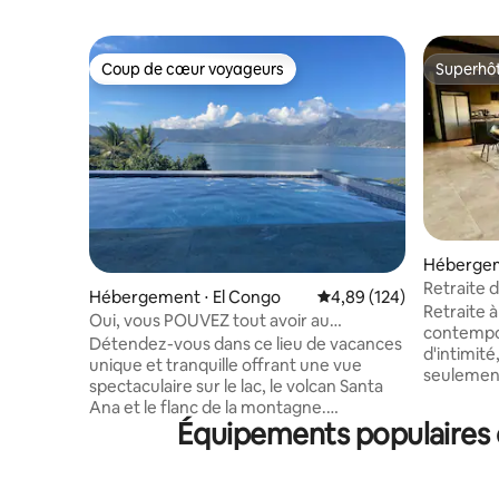
Coup de cœur voyageurs
Superhô
Coup de cœur voyageurs
Superhô
Hébergem
Retraite 
Hébergement ⋅ El Congo
Évaluation moyenne sur 
4,89 (124)
lac Coat
Retraite à
Oui, vous POUVEZ tout avoir au
contempor
Lago de Coatepeque
Détendez-vous dans ce lieu de vacances
d'intimité
unique et tranquille offrant une vue
seulement
spectaculaire sur le lac, le volcan Santa
pour 12 pe
Ana et le flanc de la montagne.
imprenable
Équipements populaires 
Rafraîchissez-vous dans la piscine à
spacieux 
débordement ou testez vos talents
gamme. D
culinaires sur un feu de cuisson à ciel
piscine se
ouvert et dans un four en briques sur