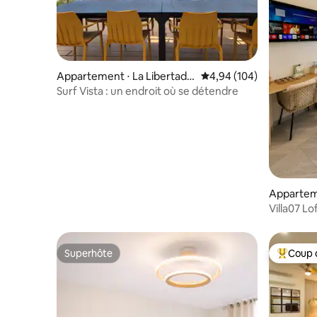
Appartement ⋅ La Libertad,
Évaluation moyenne sur 
4,94 (104)
El Salvador
Surf Vista : un endroit où se détendre
Apparteme
Villa07 Lo
la plage d
Superhôte
Coup 
Superhôte
Coups de