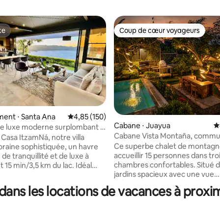
te
Coup de cœur voyageurs
te
Coup de cœur voyageurs
ent ⋅ Santa Ana
Évaluation moyenne sur la base de 150 comme
4,85 (150)
Cabane ⋅ Juayua
É
de luxe moderne surplombant le
la base de 124 commentaires : 4,89 sur 5
Cabane Vista Montaña, commu
epeque
 Casa ItzamNá, notre villa
la nature
Ce superbe chalet de montagn
aine sophistiquée, un havre
accueillir 15 personnes dans tro
, de tranquillité et de luxe à
chambres confortables. Situé 
 15 min/3,5 km du lac. Idéal
jardins spacieux avec une vue
rsonnes, il offre une vue
imprenable sur les montagnes, i
 sur le lac, des intérieurs
dans les locations de vacances à prox
tout : une piscine, un barbecue
et des équipements haut de
foyer, un four artisanal pour la p
étendez-vous au bord de la
pain, et des terrasses entourées
reine, profitez de la vie