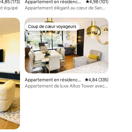
valuation moyenne sur la base de 173 commentaires : 4,85 sur 5
4,85 (173)
Appartement en résidence ⋅
Évaluation moyenne sur
4,98 (101)
San Salvador
t équipé
Appartement élégant au cœur de San
Salvador
Coup de cœur voyageurs
Coup de cœur voyageurs
Appartement en résidence
Évaluation moyenne sur
4,84 (335)
⋅ San Salvador
Appartement de luxe Altos Tower avec
taires : 4,94 sur 5
vue imprenable