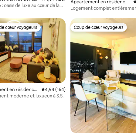
Appartement en résidence ⋅
É
dor
 : oasis de luxe au cœur de la
Santa Ana
Logement complet entièremen
de cœur voyageurs
Coup de cœur voyageurs
 cœur voyageurs les plus appréciés
Coup de cœur voyageurs
la base de 102 commentaires : 4,94 sur 5
ent en résidence
Évaluation moyenne sur la base de 164 commen
4,94 (164)
ador
nt moderne et luxueux à S.S.