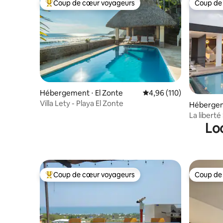
Coup de cœur voyageurs
Coup de
Coups de cœur voyageurs les plus appréciés
Coup de
Hébergement ⋅ El Zonte
Évaluation moyenne sur
4,96 (110)
Villa Lety - Playa El Zonte
Hébergem
La libert
Lo
SPECTACU
Coup de cœur voyageurs
Coup de
Coups de cœur voyageurs les plus appréciés
Coup de