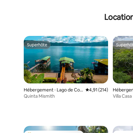
Location
Superhôte
Superhô
Superhôte
Superhô
Hébergement ⋅ Lago de Coa
Évaluation moyenne sur
4,91 (214)
Hébergem
tepeque
Quinta Mismith
Villa Casa
Surf City