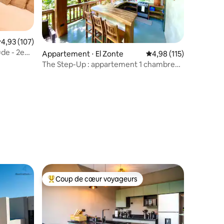
valuation moyenne sur la base de 107 commentaires : 4,93 sur 5
4,93 (107)
ude - 2e
Appartement ⋅ El Zonte
Évaluation moyenne sur
4,98 (115)
The Step-Up : appartement 1 chambre
au dernier étage
taires : 4,88 sur 5
Coup de cœur voyageurs
Coups de cœur voyageurs les plus appréciés