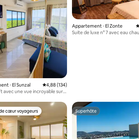
Appartement ⋅ El Zonte
É
Suite de luxe n° 7 avec eau cha
la base de 104 commentaires : 4,94 sur 5
étage/vue sur la mer
nt ⋅ El Sunzal
Évaluation moyenne sur la base de 134 commen
4,88 (134)
ft avec une vue incroyable sur
e Sunzal
de cœur voyageurs
Superhôte
 cœur voyageurs les plus appréciés
Superhôte