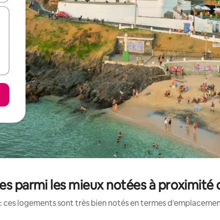
es parmi les mieux notées à proximit
: ces logements sont très bien notés en termes d'emplacement