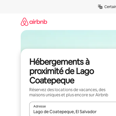
Aller
Certai
directement
au
contenu
Hébergements à
proximité de Lago
Coatepeque
Réservez des locations de vacances, des
maisons uniques et plus encore sur Airbnb
Adresse
Lorsque les résultats s'affichent, utilisez les flèc