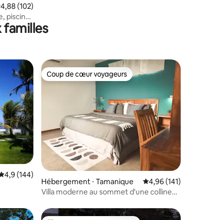
valuation moyenne sur la base de 102 commentaires : 4,88 sur 5
4,88 (102)
, piscine
 familles
Coup de cœur voyageurs
Coup de cœur voyageurs
taires : 4,82 sur 5
Évaluation moyenne sur la base de 144 commentaires : 4,9 sur 5
4,9 (144)
Hébergement ⋅ Tamanique
Évaluation moyenne sur
4,96 (141)
Villa moderne au sommet d'une colline
avec piscine, lit King Size et lit de repos,
capacité d'hébergement de 4 personnes