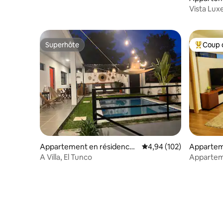
Views
San Salva
Vista Luxe
ville
Superhôte
Coup 
Superhôte
Coups de
Appartement en résidence ⋅
Évaluation moyenne sur 
4,94 (102)
Appartem
Tamanique
⋅ San Salv
A Villa, El Tunco
Apparteme