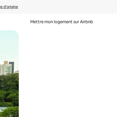
ue d'origine
Mettre mon logement sur Airbnb
sant glisser.