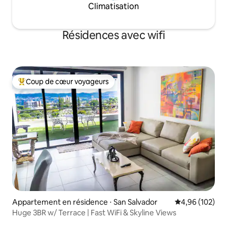
Climatisation
Résidences avec wifi
Coup de cœur voyageurs
Coups de cœur voyageurs les plus appréciés
Appartement en résidence ⋅ San Salvador
Évaluation moy
4,96 (102)
Huge 3BR w/ Terrace | Fast WiFi & Skyline Views