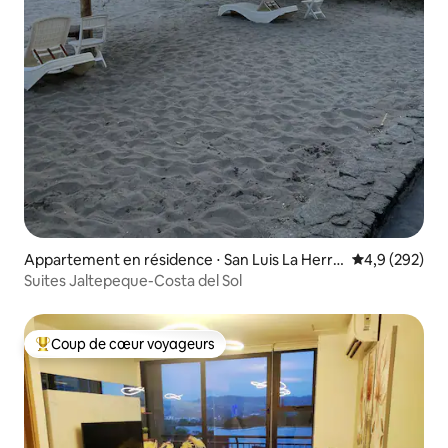
Appartement en résidence ⋅ San Luis La Herra
Évaluation mo
4,9 (292)
dura
Suites Jaltepeque-Costa del Sol
Coup de cœur voyageurs
Coups de cœur voyageurs les plus appréciés