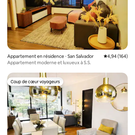
Appartement en résidence ⋅ San Salvador
Évaluation moy
4,94 (164)
Appartement moderne et luxueux à S.S.
Coup de cœur voyageurs
Coup de cœur voyageurs