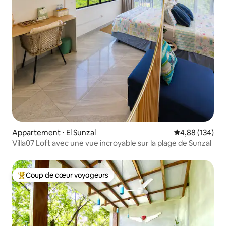
Appartement ⋅ El Sunzal
Évaluation moy
4,88 (134)
Villa07 Loft avec une vue incroyable sur la plage de Sunzal
Coup de cœur voyageurs
Coups de cœur voyageurs les plus appréciés