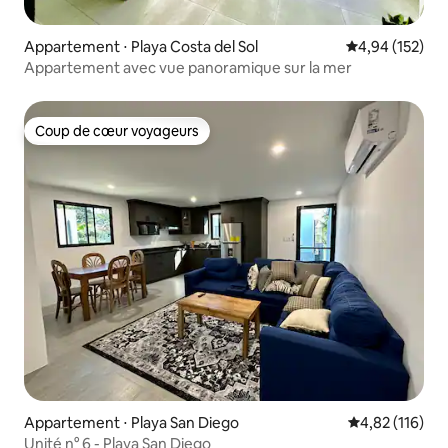
Appartement ⋅ Playa Costa del Sol
Évaluation moy
4,94 (152)
Appartement avec vue panoramique sur la mer
Coup de cœur voyageurs
Coup de cœur voyageurs
Appartement ⋅ Playa San Diego
Évaluation moy
4,82 (116)
Unité n° 6 - Playa San Diego