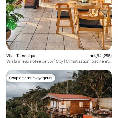
Villa ⋅ Tamanique
Évaluation moy
4,94 (258)
Villa la mieux notée de Surf City | Climatisation, piscine et
intimité.
Coup de cœur voyageurs
Coup de cœur voyageurs