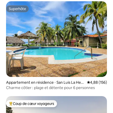
Superhôte
Superhôte
Appartement en résidence ⋅ San Luis La Herr
Évaluation moy
4,88 (156)
adura
Charme côtier : plage et détente pour 6 personnes
Coup de cœur voyageurs
Coups de cœur voyageurs les plus appréciés