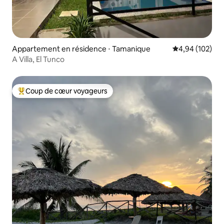
Appartement en résidence ⋅ Tamanique
Évaluation moy
4,94 (102)
A Villa, El Tunco
Coup de cœur voyageurs
Coups de cœur voyageurs les plus appréciés