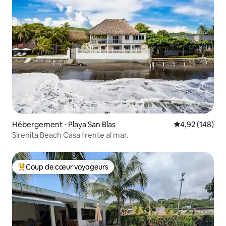
Hébergement ⋅ Playa San Blas
Évaluation moy
4,92 (148)
Sirenita Beach Casa frente al mar.
Coup de cœur voyageurs
Coups de cœur voyageurs les plus appréciés