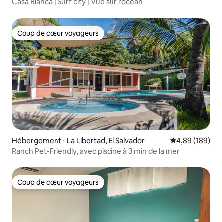
Casa Blanca | Surf city | Vue sur l'océan
Coup de cœur voyageurs
Coup de cœur voyageurs
Hébergement ⋅ La Libertad, El Salvador
Évaluation moy
4,89 (189)
Ranch Pet-Friendly, avec piscine à 3 min de la mer
Coup de cœur voyageurs
Coup de cœur voyageurs