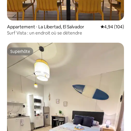
Appartement ⋅ La Libertad, El Salvador
Évaluation moy
4,94 (104)
Surf Vista : un endroit où se détendre
Superhôte
Superhôte