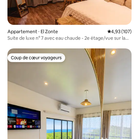
Appartement ⋅ El Zonte
Évaluation moy
4,93 (107)
Suite de luxe n° 7 avec eau chaude - 2e étage/vue sur la
mer
Coup de cœur voyageurs
Coup de cœur voyageurs