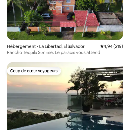
Hébergement ⋅ La Libertad, El Salvador
Évaluation moy
4,94 (219)
Rancho Tequila Sunrise. Le paradis vous attend
Coup de cœur voyageurs
Coup de cœur voyageurs