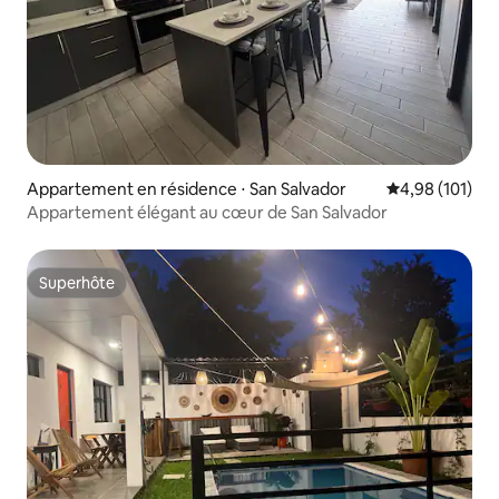
Appartement en résidence ⋅ San Salvador
Évaluation moy
4,98 (101)
Appartement élégant au cœur de San Salvador
Superhôte
Superhôte