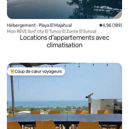
Hébergement ⋅ Playa El Majahual
Évaluation moy
4,96 (189)
Mon RÊVE Surf city El Tunco El Zonte El Sunzal
Locations d'appartements avec
climatisation
Coup de cœur voyageurs
Coups de cœur voyageurs les plus appréciés