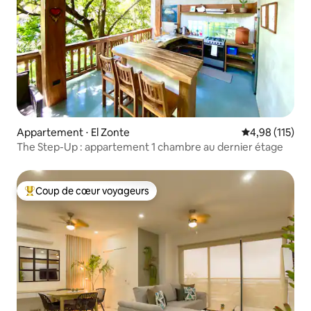
Appartement ⋅ El Zonte
Évaluation moy
4,98 (115)
The Step-Up : appartement 1 chambre au dernier étage
Coup de cœur voyageurs
Coups de cœur voyageurs les plus appréciés