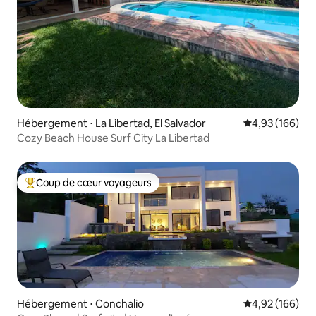
Hébergement ⋅ La Libertad, El Salvador
Évaluation moy
4,93 (166)
Cozy Beach House Surf City La Libertad
Coup de cœur voyageurs
Coups de cœur voyageurs les plus appréciés
Hébergement ⋅ Conchalio
Évaluation moy
4,92 (166)