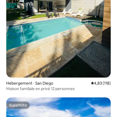
Hébergement ⋅ San Diego
Évaluation moy
4,83 (118)
Maison familiale en privé 12 personnes
Superhôte
Superhôte