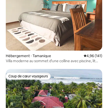
Hébergement ⋅ Tamanique
Évaluation moy
4,96 (141)
Villa moderne au sommet d'une colline avec piscine, lit
King Size et lit de repos, capacité d'hébergement de
4 personnes
Coup de cœur voyageurs
Coup de cœur voyageurs