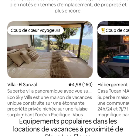
bien notés en termes d'emplacement, de propreté et
plus encore.
Coup de cœur voyageurs
Coup de cœur 
Coup de cœur voyageurs
Coups de cœur vo
Villa ⋅ El Sunzal
Évaluation moyenne sur la base 
4,98 (160)
Hébergement ⋅ El 
Superbe villa panoramique avec vue sur
Casa Tucan MAIS
l'océan
SPECTACULAIRE 
Eco Sky Villa est une maison de vacances
Superbe maison de
unique construite sur une étonnante
une communauté f
propriété privée nichée sur une falaise
24h/24 et 7j/7 ! Évadez-vous dans notre
surplombant l'océan Pacifique. Vous
magnifique paradis
Équipements populaires dans les
apprécierez les brises fraîches du
immergez-vous da
sommet de la colline sur une large
Tucan, une maiso
locations de vacances à proximité de
terrasse flottante sous de grands
rénovée qui allie