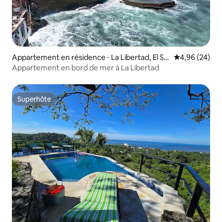
Appartement en résidence ⋅ La Libertad, El Sal
Évaluation mo
4,96 (24)
vador
Appartement en bord de mer à La Libertad
Superhôte
Superhôte