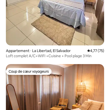
Appartement ⋅ La Libertad, El Salvador
Évaluation mo
4,77 (75)
Loft complet A/C+WIFI +Cuisine + Pool plage 3 Min
Coup de cœur voyageurs
Coup de cœur voyageurs