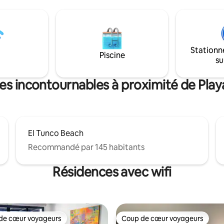
, La Libertad, notre maison est
montagne, prenez votre café su
de paix pour ceux qui
donnant sur la piscine et déte
t la tranquillité, l'aventure et
dans un espace conçu pour un
 parfaite sur la plage.
relaxation totale. EAU CHAUDE (rare ici),
s, bars, « El Tunco », « El
piscine, Wi-Fi rapide, cuisine,
Stationn
 un spot de surf de premier
climatisation dans tout le loge
Piscine
su
quelques minutes de la maison.
patio privé. Tarif de base = 2 personnes.
25 $/nuit par personne supplé
tes incontournables à proximité de Playa
El Tunco Beach
Recommandé par 145 habitants
Résidences avec wifi
de cœur voyageurs
Coup de cœur voyageurs
 cœur voyageurs les plus appréciés
Coup de cœur voyageurs