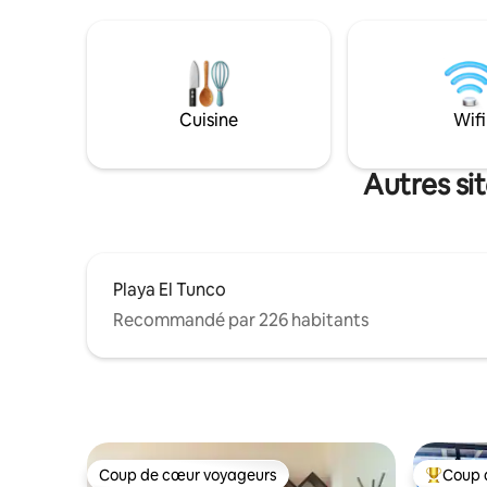
voiture des plages de surf de classe
de Xanadu
mondiale d'El Sunzal, La Bocana et de la
un havre 
ville de surf animée d'El Tunco. Après
recherchen
seulement quelques heures de vue
la retraite
imprenable sur l'océan, j'espère que vous
Restaurant
pourrez également ressentir un
Sunzal »,
Cuisine
Wifi
sentiment général de calme et de bien-
ordre, à 
être.
Autres si
Playa El Tunco
Recommandé par 226 habitants
Coup de cœur voyageurs
Coup 
Coup de cœur voyageurs
Coups de