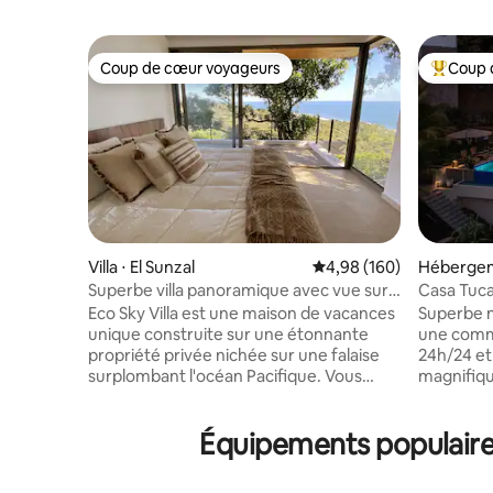
Coup de cœur voyageurs
Coup 
Coup de cœur voyageurs
Coups de
Villa ⋅ El Sunzal
Évaluation moyenne sur 
4,98 (160)
Hébergeme
Superbe villa panoramique avec vue sur
Casa Tuc
l'océan
SPECTAC
Eco Sky Villa est une maison de vacances
Superbe m
unique construite sur une étonnante
une comm
propriété privée nichée sur une falaise
24h/24 et 7j/7 ! Évadez-v
surplombant l'océan Pacifique. Vous
magnifiqu
apprécierez les brises fraîches du
immergez
sommet de la colline sur une large
Tucan, u
Équipements populaires
terrasse flottante sous de grands arbres,
rénovée q
vous détendre sur votre propre piscine
beauté de 
privée, tout en étant à 3 minutes en
imprenabl