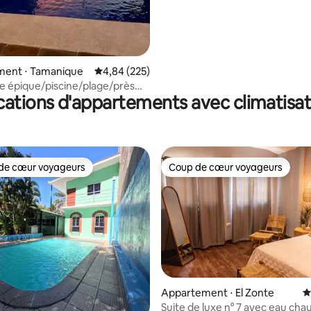
ent ⋅ Tamanique
Évaluation moyenne sur la base de 225 commen
4,84 (225)
 épique/piscine/plage/près
cations d'appartements avec climatisat
CO
de cœur voyageurs
Coup de cœur voyageurs
 cœur voyageurs les plus appréciés
Coup de cœur voyageurs
Appartement ⋅ El Zonte
É
Suite de luxe n° 7 avec eau cha
la base de 105 commentaires : 4,94 sur 5