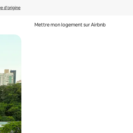
ue d'origine
Mettre mon logement sur Airbnb
sant glisser.