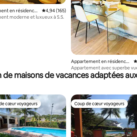
 la base de 110 commentaires : 4,98 sur 5
ent en résidence ⋅
Évaluation moyenne sur la base de 165 commen
4,94 (165)
dor
nt moderne et luxueux à S.S.
Appartement en résidence ⋅
É
San Salvador
Appartement avec superbe vue
 de maisons de vacances adaptées aux
et salle de sport, San Salvador
de cœur voyageurs
Coup de cœur voyageurs
 cœur voyageurs les plus appréciés
Coup de cœur voyageurs