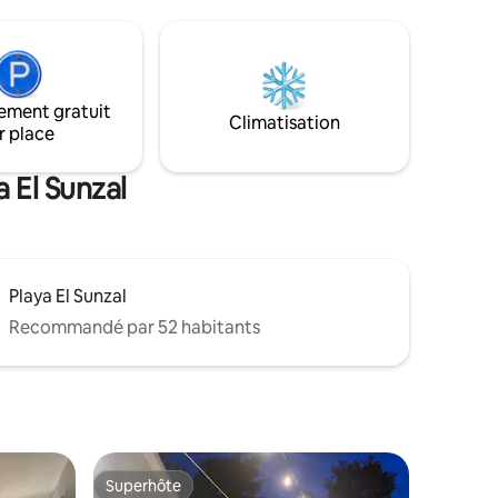
de certains des meilleurs spots de surf
r le patio
d'Amérique centrale. Parfaite pour les
ndez-vous
amateurs de surf, les couples en
e
vacances et les aventuriers en solo à la
recherche d'un coin de paradis tropical
ement gratuit
avec des vagues toute l'année.
ment et
Climatisation
r place
mentaire.
 El Sunzal
Playa El Sunzal
Recommandé par 52 habitants
Superhôte
Superhôte