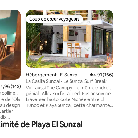
Hébergem
Coup de cœur voyageurs
Coup
Coup de cœur voyageurs
Coups d
Casa Azul
avec vue 
Envie d'u
relaxante
la Casa A
spacieuse
coucher d
dont vous
parfaite 
les travai
ntaires : 4,93 sur 5
Hébergement ⋅ El Sunzal
Évaluation moyenne sur
4,91 (166)
plage et 
La Casita Sunzal - Le Sunzal Surf Break
à l'inté
valuation moyenne sur la base de 142 commentaires : 4,96 sur 5
4,96 (142)
Voir aussi The Canopy. Le même endroit
calme, c
colline
génial ! Allez surfer à pied. Pas besoin de
trouve à 
de repos,
traverser l'autoroute Nichée entre El
re de l'Ola
C'est vot
personnes
Tunco et Playa Sunzal, cette charmante
 au design
vous ress
maison à La Isla Sunzal offre à ses
uartier
incroyabl
voyageurs tout le meilleur du Salvador :
 dix
mité de Playa El Sunzal
sa végétation tropicale luxuriante, ses
 quelques
eaux chaudes, ses plages de sable noir,
 d'El
sa culture décontractée et la proximité
e sur la