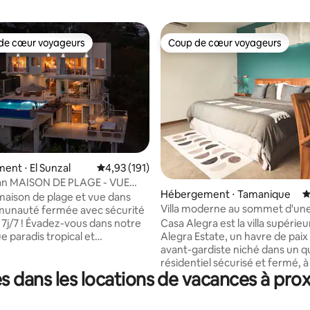
de cœur voyageurs
Coup de cœur voyageurs
 cœur voyageurs les plus appréciés
Coup de cœur voyageurs
la base de 160 commentaires : 4,98 sur 5
nt ⋅ El Sunzal
Évaluation moyenne sur la base de 191 comme
4,93 (191)
an MAISON DE PLAGE - VUE
Hébergement ⋅ Tamanique
É
ULAIRE SUR L'OCÉAN
aison de plage et vue dans
Villa moderne au sommet d'une 
unauté fermée avec sécurité
avec piscine, lit King Size et lit 
ous dans notre
Casa Alegra est la villa supérieu
capacité d'hébergement de 4 
e paradis tropical et
Alegra Estate, un havre de paix
-vous dans la magie de Casa
avant-gardiste niché dans un q
ne maison de plage récemment
résidentiel sécurisé et fermé, à
 dans les locations de vacances à proxi
ui allie harmonieusement la
minutes à pied de la plage et à
la forêt tropicale à une vue
minutes en voiture d'El Zonte et
e sur l'océan. Nichée au cœur
Tunco. Réveillez-vous avec la vu