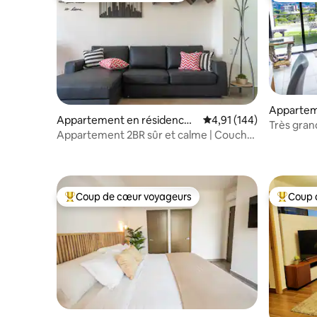
Appartem
Appartement en résidence ⋅
Évaluation moyenne sur
4,91 (144)
San Salva
Très gra
San Salvador
Appartement 2BR sûr et calme | Coucher
avec terra
de soleil volcan
ville
Coup de cœur voyageurs
Coup 
Coups de cœur voyageurs les plus appréciés
Coups de