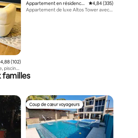
Appartement en résidence
Évaluation moyenne sur
4,84 (335)
⋅ San Salvador
Appartement de luxe Altos Tower avec
taires : 4,94 sur 5
vue imprenable
valuation moyenne sur la base de 102 commentaires : 4,88 sur 5
4,88 (102)
, piscine
 familles
Coup de cœur voyageurs
Coup de cœur voyageurs