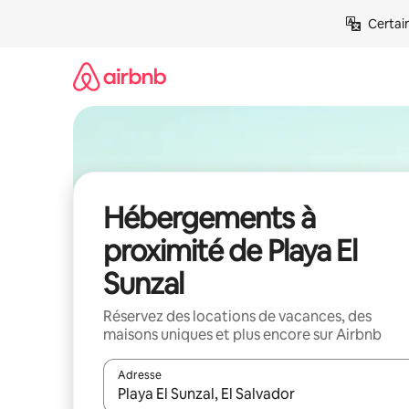
Aller
Certai
directement
au
contenu
Hébergements à
proximité de Playa El
Sunzal
Réservez des locations de vacances, des
maisons uniques et plus encore sur Airbnb
Adresse
Lorsque les résultats s'affichent, utilisez les flèc