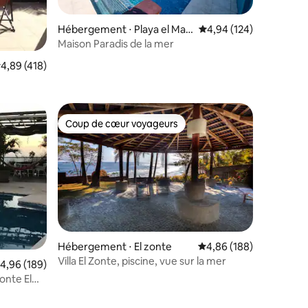
Hébergement ⋅ Playa el Maja
Évaluation moyenne sur
4,94 (124)
hual
Maison Paradis de la mer
taires : 4,93 sur 5
valuation moyenne sur la base de 418 commentaires : 4,89 sur 5
4,89 (418)
Coup de cœur voyageurs
Coup de cœur voyageurs
Hébergement ⋅ El zonte
Évaluation moyenne sur
4,86 (188)
Villa El Zonte, piscine, vue sur la mer
valuation moyenne sur la base de 189 commentaires : 4,96 sur 5
4,96 (189)