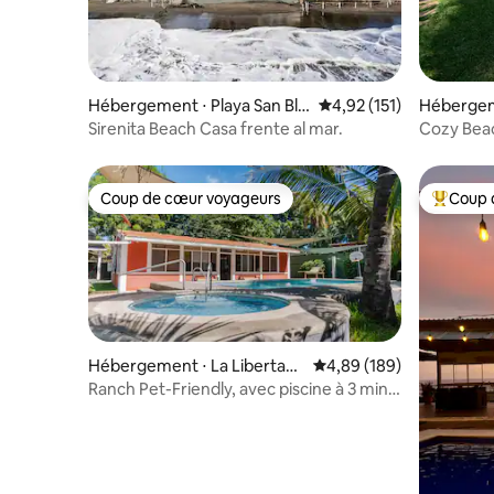
Hébergement ⋅ Playa San Bla
Évaluation moyenne sur
4,92 (151)
Hébergeme
s
El Salvado
Sirenita Beach Casa frente al mar.
Cozy Beac
Coup de cœur voyageurs
Coup 
Coup de cœur voyageurs
Coups de
Hébergement ⋅ La Libertad,
Évaluation moyenne sur 
4,89 (189)
El Salvador
Ranch Pet-Friendly, avec piscine à 3 min
de la mer