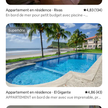
Appartement en résidence ⋅ Rivas
Évaluation moy
4,83 (134)
En bord de mer pour petit budget avec piscine –
Tola Iguana
Superhôte
Superhôte
Appartement en résidence ⋅ El Gigante
Évaluation mo
4,86 (43)
APPARTEMENT en bord de mer avec vue imprenable, près
de la piscine et du palapa