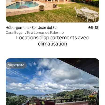
Hébergement ⋅ San Juan del Sur
Évaluation
5 (18)
Casa Buganvilia à Lomas de Palermo
Locations d'appartements avec
climatisation
Superhôte
Superhôte