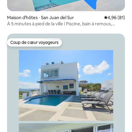
Maison d'hôtes ⋅ San Juan del Sur
Évaluation mo
4,96 (81)
À 5 minutes à pied de la ville | Piscine, bain à remous,
douche chaude
Coup de cœur voyageurs
Coup de cœur voyageurs