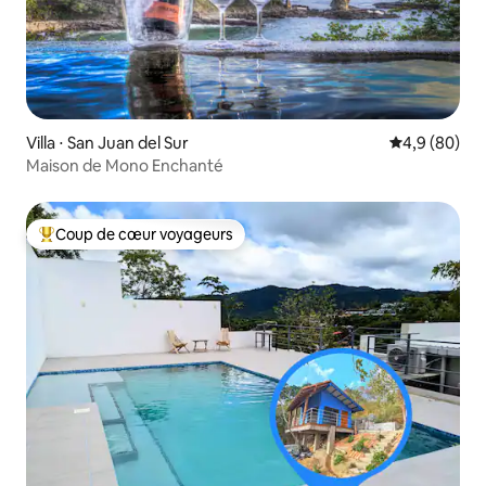
Villa ⋅ San Juan del Sur
Évaluation m
4,9 (80)
Maison de Mono Enchanté
Coup de cœur voyageurs
Coups de cœur voyageurs les plus appréciés