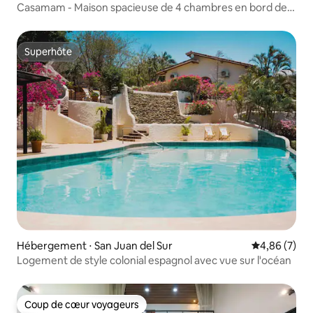
Casamam - Maison spacieuse de 4 chambres en bord de
mer.
Superhôte
Superhôte
Hébergement ⋅ San Juan del Sur
Évaluation m
4,86 (7)
Logement de style colonial espagnol avec vue sur l'océan
Coup de cœur voyageurs
Coup de cœur voyageurs