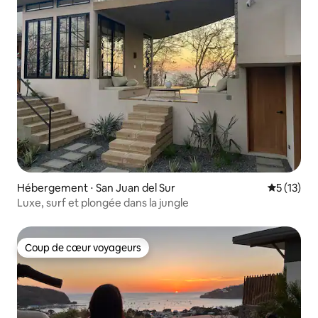
Hébergement ⋅ San Juan del Sur
Évaluation
5 (13)
Luxe, surf et plongée dans la jungle
Coup de cœur voyageurs
Coup de cœur voyageurs