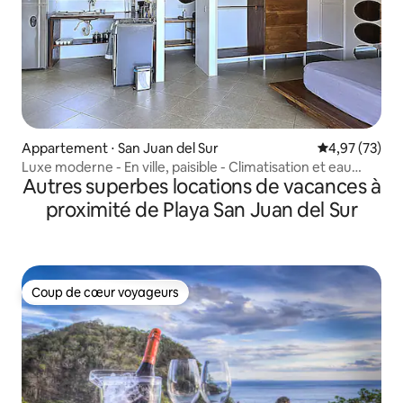
Appartement ⋅ San Juan del Sur
Évaluation mo
4,97 (73)
Luxe moderne - En ville, paisible - Climatisation et eau
Autres superbes locations de vacances à
chaude
proximité de Playa San Juan del Sur
Coup de cœur voyageurs
Coup de cœur voyageurs