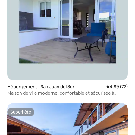
Hébergement ⋅ San Juan del Sur
Évaluation mo
4,89 (72)
Maison de ville moderne, confortable et sécurisée à
Pacific Marlin
Superhôte
Superhôte