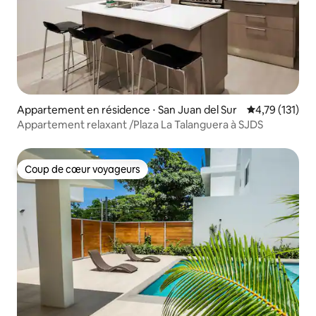
Appartement en résidence ⋅ San Juan del Sur
Évaluation moy
4,79 (131)
Appartement relaxant /Plaza La Talanguera à SJDS
Coup de cœur voyageurs
Coup de cœur voyageurs