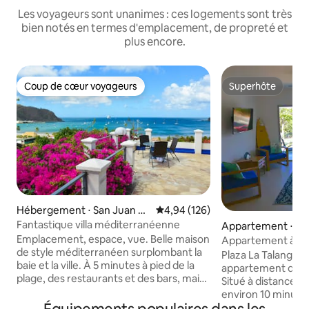
Les voyageurs sont unanimes : ces logements sont très
bien notés en termes d'emplacement, de propreté et
plus encore.
Coup de cœur voyageurs
Superhôte
Coup de cœur voyageurs
Superhôte
Hébergement ⋅ San Juan de
Évaluation moyenne sur la base 
4,94 (126)
l Sur
Fantastique villa méditerranéenne
Appartement ⋅ San
Sur
Emplacement, espace, vue. Belle maison
Appartement à que
de style méditerranéen surplombant la
♡ de SJDS, Plaza 
Plaza La Talanguer
baie et la ville. À 5 minutes à pied de la
appartement de lu
plage, des restaurants et des bars, mais
Situé à distance d
c'est comme une oasis privée.
environ 10 minutes
Magnifique vue sur le coucher du soleil.
pied de la ville. À