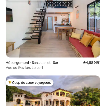
Hébergement ⋅ San Juan del Sur
Évaluation mo
4,88 (49)
Vue du Gavilán. Le Loft
Coup de cœur voyageurs
Coups de cœur voyageurs les plus appréciés