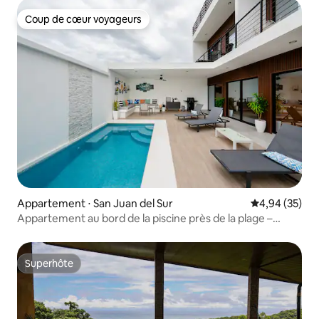
Coup de cœur voyageurs
Coup de cœur voyageurs
Appartement ⋅ San Juan del Sur
Évaluation mo
4,94 (35)
Appartement au bord de la piscine près de la plage –
Appartement B4 E2
Superhôte
Superhôte