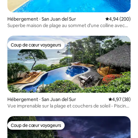
Hébergement ⋅ San Juan del Sur
Évaluation moy
4,94 (200)
Superbe maison de plage au sommet d'une colline avec
vue sur l'océan et la montagne !
Coup de cœur voyageurs
Coup de cœur voyageurs
Hébergement ⋅ San Juan del Sur
Évaluation mo
4,97 (38)
Vue imprenable sur la plage et couchers de soleil - Piscine
à débordement de 13 m
Coup de cœur voyageurs
Coup de cœur voyageurs