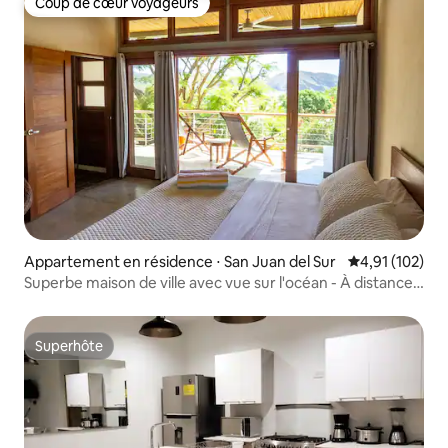
Coup de cœur voyageurs
Coup de cœur voyageurs
Appartement en résidence ⋅ San Juan del Sur
Évaluation moy
4,91 (102)
Superbe maison de ville avec vue sur l'océan - À distance
de marche de la plage
Superhôte
Superhôte