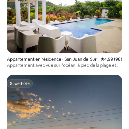
Appartement en résidence ⋅ San Juan del Sur
Évaluation mo
4,99 (98)
Appartement avec vue sur l'océan, à pied de la plage et
de la ville, pour 4 personnes
Superhôte
Superhôte