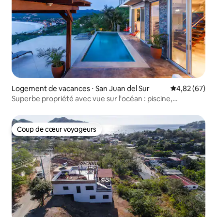
Logement de vacances ⋅ San Juan del Sur
Évaluation mo
4,82 (67)
Superbe propriété avec vue sur l'océan : piscine,
climatisation et baignoires
Coup de cœur voyageurs
Coup de cœur voyageurs