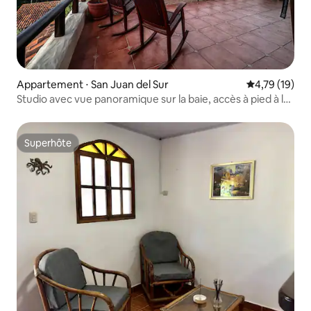
Appartement ⋅ San Juan del Sur
Évaluation mo
4,79 (19)
Studio avec vue panoramique sur la baie, accès à pied à la
plage, climatisation et eau chaude
Superhôte
Superhôte