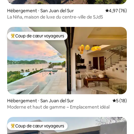
Hébergement ⋅ San Juan del Sur
Évaluation mo
4,97 (76)
La Niña, maison de luxe du centre-ville de SJdS
Coup de cœur voyageurs
Coups de cœur voyageurs les plus appréciés
Hébergement ⋅ San Juan del Sur
Évaluation
5 (18)
Moderne et haut de gamme ~ Emplacement idéal
Coup de cœur voyageurs
Coups de cœur voyageurs les plus appréciés