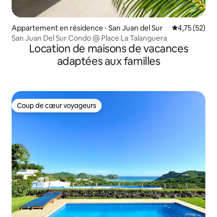
Appartement en résidence ⋅ San Juan del Sur
Évaluation mo
4,75 (52)
San Juan Del Sur Condo @ Place La Talanguera
Location de maisons de vacances
adaptées aux familles
Coup de cœur voyageurs
Coup de cœur voyageurs