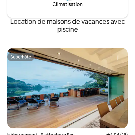
Climatisation
Location de maisons de vacances avec
piscine
Superhôte
Superhôte
Hébergement ⋅ Plettenberg Bay
Évaluation mo
4,94 (18)