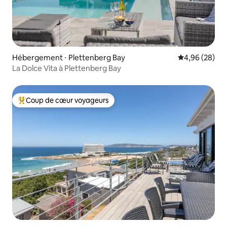
Hébergement ⋅ Plettenberg Bay
Évaluation mo
4,96 (28)
La Dolce Vita à Plettenberg Bay
Coup de cœur voyageurs
Coups de cœur voyageurs les plus appréciés