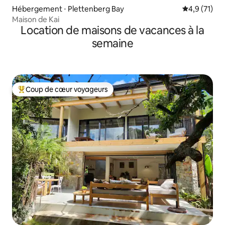
Hébergement ⋅ Plettenberg Bay
Évaluation m
4,9 (71)
Maison de Kai
Location de maisons de vacances à la
semaine
Coup de cœur voyageurs
Coups de cœur voyageurs les plus appréciés