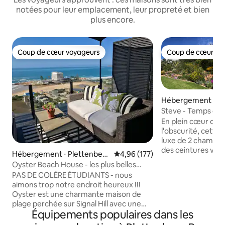
notées pour leur emplacement, leur propreté et bien
plus encore.
Coup de cœur voyageurs
Coup de cœur vo
Coup de cœur voyageurs
Coup de cœur vo
Hébergement ⋅ Pl
g Bay
Steve - Temps de 
caché de Plett.
En plein cœur de P
l'obscurité, cette
luxe de 2 chambres, est située dans 
des ceintures vert
Hébergement ⋅ Plettenberg
Évaluation moyenne sur la base 
4,96 (177)
Avec une vue spec
Bay
Oyster Beach House - les plus belles
du jardin naturel, 
vues de Plett.
PAS DE COLÈRE ÉTUDIANTS - nous
lagon et les montagnes. Par
aimons trop notre endroit heureux !!!
vivre à l'extérieur 
Oyster est une charmante maison de
vacances parfaites à Plett
plage perchée sur Signal Hill avec une
onduleur solaire p
Équipements populaires dans les
vue imprenable à 270 degrés sur toute la
il dispose d'une gr
baie et toutes ses plages. La maison est