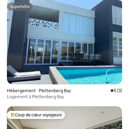
Superhôte
Superhôte
Hébergement ⋅ Plettenberg Bay
Évaluatio
5 (3)
Logement à Plettenberg Bay
Coup de cœur voyageurs
Coups de cœur voyageurs les plus appréciés