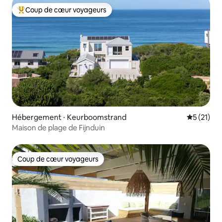
Coup de cœur voyageurs
Coups de cœur voyageurs les plus appréciés
Hébergement ⋅ Keurboomstrand
Évaluation
5 (21)
Maison de plage de Fijnduin
Coup de cœur voyageurs
Coup de cœur voyageurs