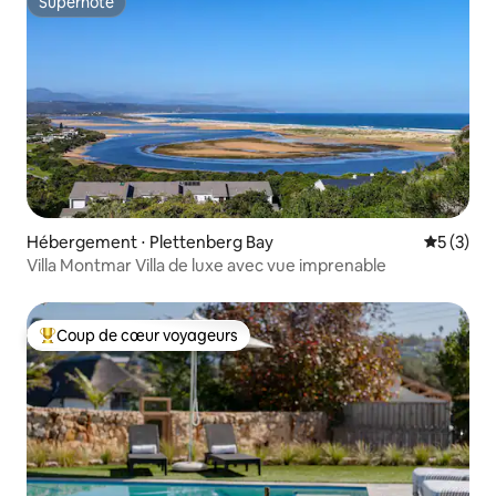
Superhôte
Superhôte
Hébergement ⋅ Plettenberg Bay
Évaluatio
5 (3)
Villa Montmar Villa de luxe avec vue imprenable
Coup de cœur voyageurs
Coups de cœur voyageurs les plus appréciés