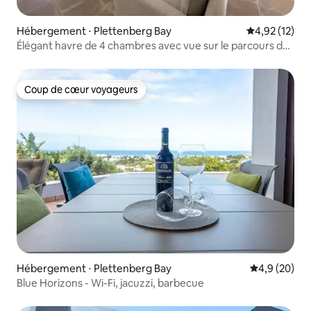
Hébergement ⋅ Plettenberg Bay
Évaluation mo
4,92 (12)
Élégant havre de 4 chambres avec vue sur le parcours de
golf en bord de mer
Coup de cœur voyageurs
Coup de cœur voyageurs
Hébergement ⋅ Plettenberg Bay
Évaluation m
4,9 (20)
Blue Horizons - Wi-Fi, jacuzzi, barbecue