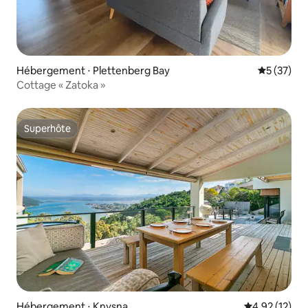
Hébergement ⋅ Plettenberg Bay
Évaluation
5 (37)
Cottage « Zatoka »
Superhôte
Superhôte
Hébergement ⋅ Knysna
Évaluation mo
4,92 (12)