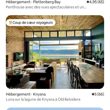
Hébergement ⋅ Plettenberg Bay
Évaluation mo
4,95 (65)
Penthouse avec des vues spectaculaires et un
emplacement.
Coup de cœur voyageurs
Coups de cœur voyageurs les plus appréciés
Hébergement ⋅ Knysna
Évaluation
5 (66)
Luna sur la lagune de Knysna à Old Belvidere