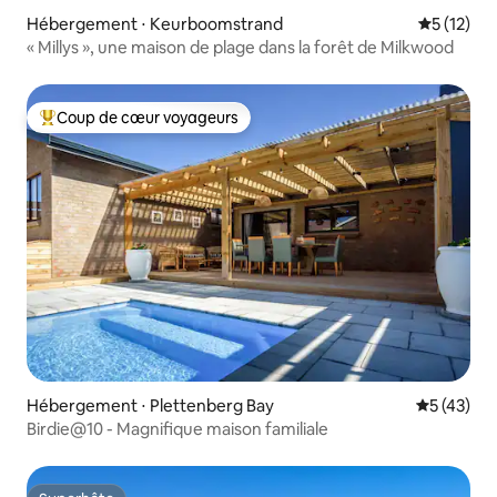
Hébergement ⋅ Keurboomstrand
Évaluation
5 (12)
« Millys », une maison de plage dans la forêt de Milkwood
Coup de cœur voyageurs
Coups de cœur voyageurs les plus appréciés
Hébergement ⋅ Plettenberg Bay
Évaluation
5 (43)
Birdie@10 - Magnifique maison familiale