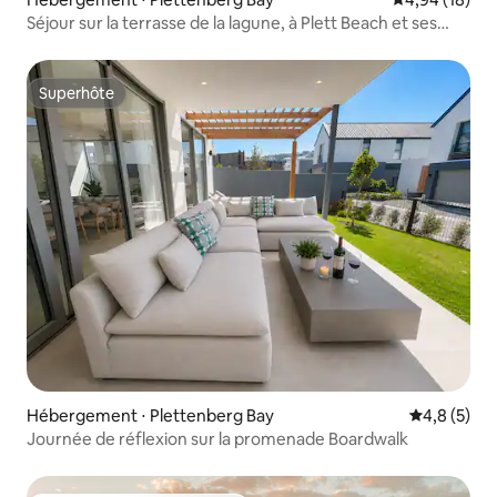
Séjour sur la terrasse de la lagune, à Plett Beach et ses
boutiques
Superhôte
Superhôte
Hébergement ⋅ Plettenberg Bay
Évaluation 
4,8 (5)
Journée de réflexion sur la promenade Boardwalk