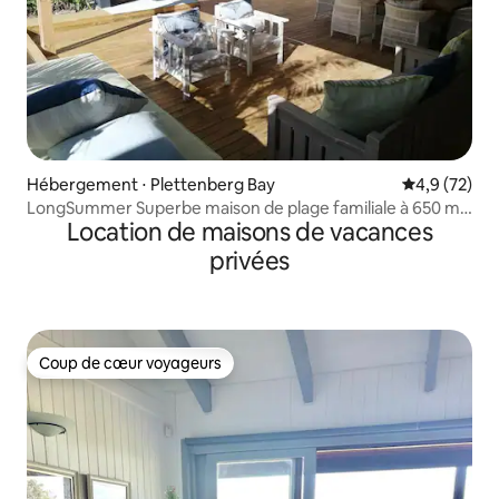
Hébergement ⋅ Plettenberg Bay
Évaluation m
4,9 (72)
LongSummer Superbe maison de plage familiale à 650 m
Location de maisons de vacances
de la plage
privées
Coup de cœur voyageurs
Coup de cœur voyageurs