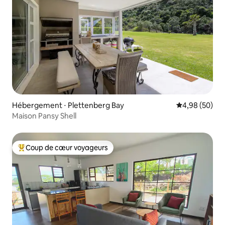
Hébergement ⋅ Plettenberg Bay
Évaluation mo
4,98 (50)
Maison Pansy Shell
Coup de cœur voyageurs
Coups de cœur voyageurs les plus appréciés