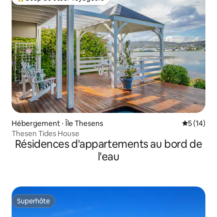
Coups de cœur voyageurs les plus appréciés
Hébergement ⋅ Île Thesens
Évaluation
5 (14)
Thesen Tides House
Résidences d'appartements au bord de
l'eau
Superhôte
Superhôte