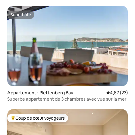
Superhôte
Superhôte
Appartement ⋅ Plettenberg Bay
Évaluation mo
4,87 (23)
Superbe appartement de 3 chambres avec vue sur la mer
Coup de cœur voyageurs
Coups de cœur voyageurs les plus appréciés