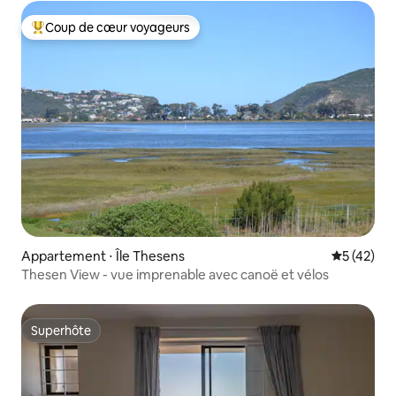
Coup de cœur voyageurs
Coups de cœur voyageurs les plus appréciés
Appartement ⋅ Île Thesens
Évaluation
5 (42)
Thesen View - vue imprenable avec canoë et vélos
Superhôte
Superhôte