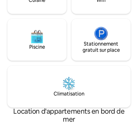
Cuisine
Wifi
vous détendre...
escapade inoubliable !
Stationnement
Piscine
gratuit sur place
Climatisation
Location d'appartements en bord de
mer