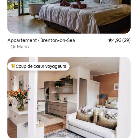
Appartement ⋅ Brenton-on-Sea
Évaluation mo
4,93 (29)
L'Or Marin
Coup de cœur voyageurs
Coups de cœur voyageurs les plus appréciés