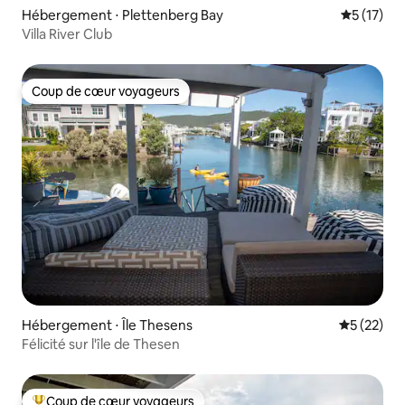
Hébergement ⋅ Plettenberg Bay
Évaluation
5 (17)
Villa River Club
Coup de cœur voyageurs
Coup de cœur voyageurs
Hébergement ⋅ Île Thesens
Évaluation
5 (22)
Félicité sur l'île de Thesen
Coup de cœur voyageurs