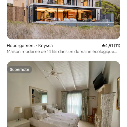
Hébergement ⋅ Knysna
Évaluation m
4,91 (11)
Maison moderne de 14 lits dans un domaine écologique
sur la lagune de Knysna
Superhôte
Superhôte