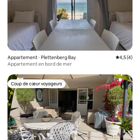
Appartement ⋅ Plettenberg Bay
Évaluation 
4,5 (4)
Appartement en bord de mer
Coup de cœur voyageurs
Coup de cœur voyageurs