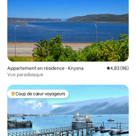
Appartement en résidence ⋅ Knysna
Évaluation mo
4,83 (96)
Vue paradisiaque
Coup de cœur voyageurs
Coups de cœur voyageurs les plus appréciés