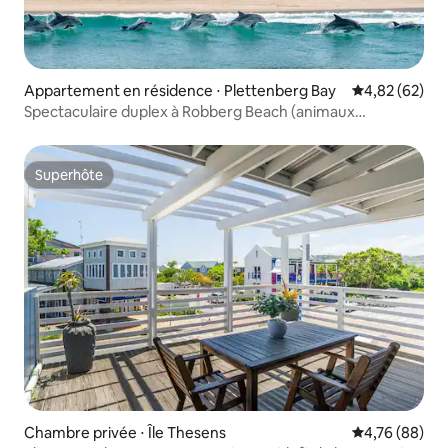
Appartement en résidence ⋅ Plettenberg Bay
Évaluation mo
4,82 (62)
Spectaculaire duplex à Robberg Beach (animaux
acceptés)
Superhôte
Superhôte
Chambre privée ⋅ Île Thesens
Évaluation mo
4,76 (88)