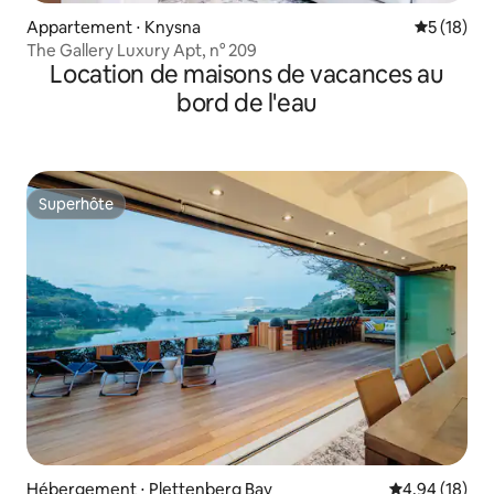
Appartement ⋅ Knysna
Évaluation
5 (18)
The Gallery Luxury Apt, n° 209
Location de maisons de vacances au
bord de l'eau
Superhôte
Superhôte
Hébergement ⋅ Plettenberg Bay
Évaluation mo
4,94 (18)