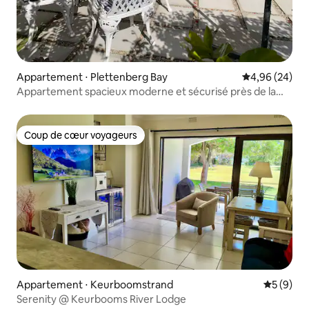
Appartement ⋅ Plettenberg Bay
Évaluation mo
4,96 (24)
Appartement spacieux moderne et sécurisé près de la
plage
Coup de cœur voyageurs
Coup de cœur voyageurs
Appartement ⋅ Keurboomstrand
Évaluatio
5 (9)
Serenity @ Keurbooms River Lodge