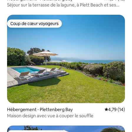
Séjour sur la terrasse de la lagune, à Plett Beach et ses
boutiques
Coup de cœur voyageurs
Coup de cœur voyageurs
Hébergement ⋅ Plettenberg Bay
Évaluation mo
4,79 (14)
Maison design avec vue à couper le souffle