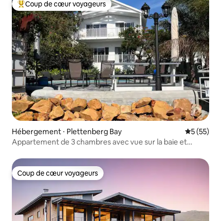
Coup de cœur voyageurs
Coups de cœur voyageurs les plus appréciés
Hébergement ⋅ Plettenberg Bay
Évaluation
5 (55)
Appartement de 3 chambres avec vue sur la baie et
l'océan
Coup de cœur voyageurs
Coup de cœur voyageurs