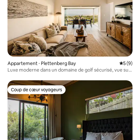
Appartement ⋅ Plettenberg Bay
Évaluatio
5 (9)
Luxe moderne dans un domaine de golf sécurisé, vue sur
la mer
Coup de cœur voyageurs
Coup de cœur voyageurs