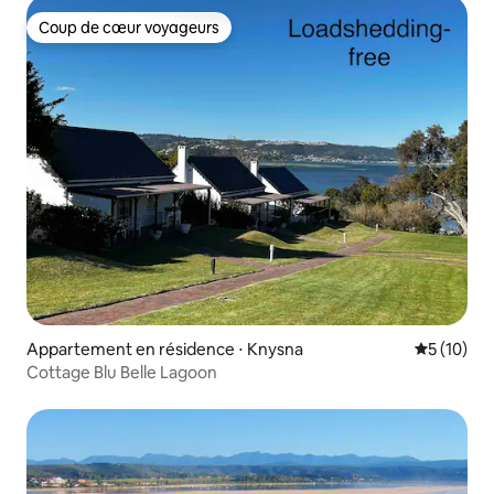
Coup de cœur voyageurs
Coup de cœur voyageurs
Appartement en résidence ⋅ Knysna
Évaluation
5 (10)
Cottage Blu Belle Lagoon