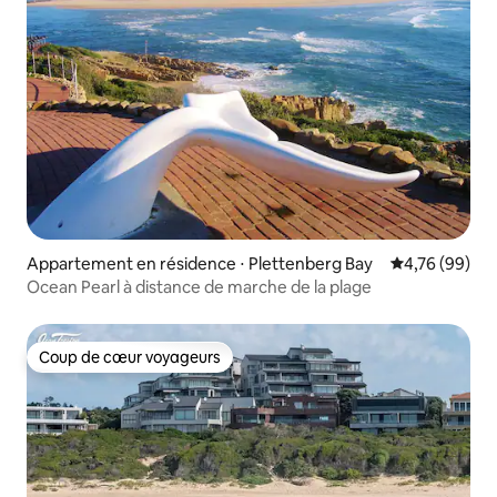
Appartement en résidence ⋅ Plettenberg Bay
Évaluation mo
4,76 (99)
Ocean Pearl à distance de marche de la plage
Coup de cœur voyageurs
Coup de cœur voyageurs