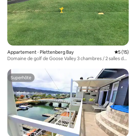
Appartement ⋅ Plettenberg Bay
Évaluation
5 (15)
Domaine de golf de Goose Valley 3 chambres / 2 salles de
bain
Superhôte
Superhôte