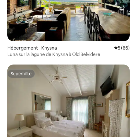
Hébergement ⋅ Knysna
Évaluation
5 (66)
Luna sur la lagune de Knysna à Old Belvidere
Superhôte
Superhôte