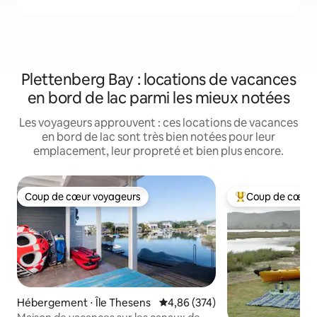
Plettenberg Bay : locations de vacances
en bord de lac parmi les mieux notées
Les voyageurs approuvent : ces locations de vacances
en bord de lac sont très bien notées pour leur
emplacement, leur propreté et bien plus encore.
Coup de cœur voyageurs
Coup de cœur 
Coup de cœur voyageurs
Coups de cœur vo
Hébergement ⋅ Île Thesens
Évaluation moyenne sur la base 
4,86 (374)