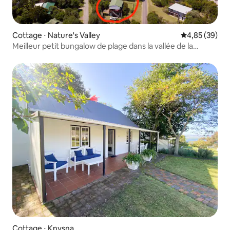
Cottage ⋅ Nature's Valley
Évaluation mo
4,85 (39)
Meilleur petit bungalow de plage dans la vallée de la
nature
Cottage ⋅ Knysna