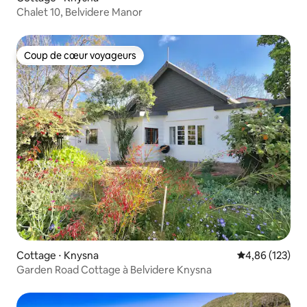
Chalet 10, Belvidere Manor
Coup de cœur voyageurs
Coup de cœur voyageurs
Cottage ⋅ Knysna
Évaluation moy
4,86 (123)
Garden Road Cottage à Belvidere Knysna