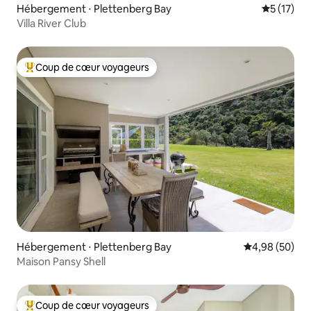
Hébergement ⋅ Plettenberg Bay
Évaluation
5 (17)
Villa River Club
Coup de cœur voyageurs
Coups de cœur voyageurs les plus appréciés
Hébergement ⋅ Plettenberg Bay
Évaluation mo
4,98 (50)
Maison Pansy Shell
Coup de cœur voyageurs