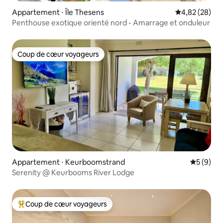
Appartement ⋅ Île Thesens
Évaluation mo
4,82 (28)
Penthouse exotique orienté nord - Amarrage et onduleur
Coup de cœur voyageurs
Coup de cœur voyageurs
Appartement ⋅ Keurboomstrand
Évaluatio
5 (9)
Serenity @ Keurbooms River Lodge
Coup de cœur voyageurs
Coups de cœur voyageurs les plus appréciés