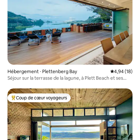
Hébergement ⋅ Plettenberg Bay
Évaluation mo
4,94 (18)
Séjour sur la terrasse de la lagune, à Plett Beach et ses
boutiques
Coup de cœur voyageurs
Coups de cœur voyageurs les plus appréciés