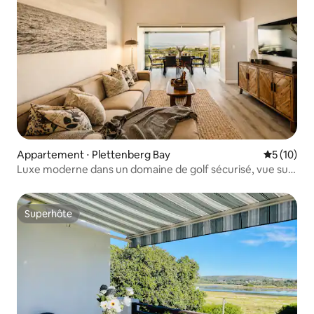
Appartement ⋅ Plettenberg Bay
Évaluation
5 (10)
Luxe moderne dans un domaine de golf sécurisé, vue sur
la mer
Superhôte
Superhôte