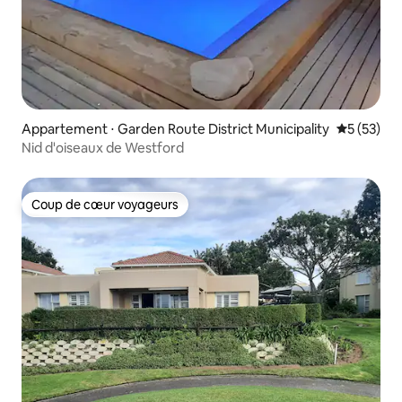
Appartement ⋅ Garden Route District Municipality
Évaluation
5 (53)
Nid d'oiseaux de Westford
Coup de cœur voyageurs
Coup de cœur voyageurs