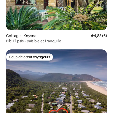
Cottage ⋅ Knysna
Évaluation m
4,83 (6)
Bibi Ellipsis - paisible et tranquille
Coup de cœur voyageurs
Coup de cœur voyageurs