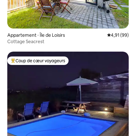
Appartement ⋅ Île de Loisirs
Évaluation mo
4,91 (99)
Cottage Seacrest
Coup de cœur voyageurs
Coups de cœur voyageurs les plus appréciés