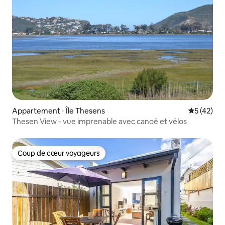
Appartement ⋅ Île Thesens
Évaluation
5 (42)
Thesen View - vue imprenable avec canoë et vélos
Coup de cœur voyageurs
Coup de cœur voyageurs