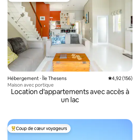
Coups de cœur voyageurs les plus appréciés
Hébergement ⋅ Île Thesens
Évaluation moy
4,92 (156)
Maison avec portique
Location d'appartements avec accès à
un lac
Coup de cœur voyageurs
Coups de cœur voyageurs les plus appréciés