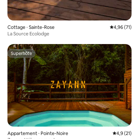
Cottage ⋅ Sainte-Rose
Évaluation mo
4,96 (71)
La Source Ecolodge
Superhôte
Superhôte
Appartement ⋅ Pointe-Noire
Évaluation m
4,9 (21)