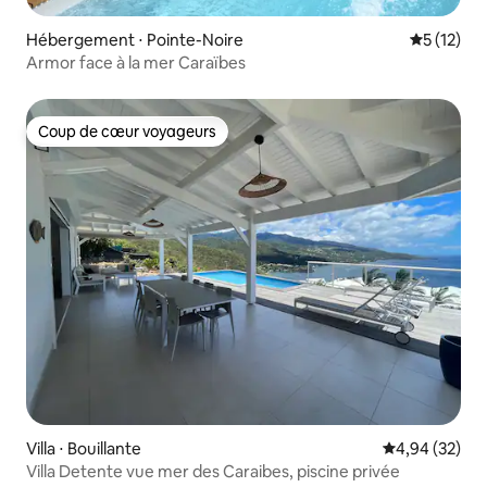
Hébergement ⋅ Pointe-Noire
Évaluation
5 (12)
Armor face à la mer Caraïbes
Coup de cœur voyageurs
Coup de cœur voyageurs
Villa ⋅ Bouillante
Évaluation mo
4,94 (32)
Villa Detente vue mer des Caraibes, piscine privée