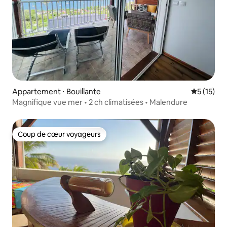
Appartement ⋅ Bouillante
Évaluation
5 (15)
Magnifique vue mer • 2 ch climatisées • Malendure
Coup de cœur voyageurs
Coup de cœur voyageurs