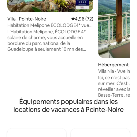
Villa ⋅ Pointe-Noire
Évaluation moyenne sur la base
4,96 (72)
Habitation Melipone ÉCOLODGE4* vue
mer piscine spa
L’Habitation Melipone, ÉCOLODGE 4*
solaire de charme, vous accueille en
bordure du parc national de la
Guadeloupe à seulement 10 mn des
plages. Apiculteurs & vaniliculteurs
ouverts et généreux, Noël et Anne-
Hébergement ⋅ Po
Laure vous accueillent dans la cadre
Villa Nia · Vue im
exceptionnel de leur propriété
Montagnes
Ici, ce n'est pas s
possédant une vue à couper le souffle
sur mer. C'est une
sur la mer et la montagne. A 370m
réveiller avec la n
d'altitude, profitez de la fraîcheur et du
Basse-Terre, rentr
confort de la villa avec ses 120m² de
Équipements populaires dans les
pour un apéro face 
terrasse, 140m² habitables, sa piscine et
cuisine équipée, cl
son jacuzzi dominants la vue
locations de vacances à Pointe-Noire
Côte sous-le-vent
randonnées, Saut 
Plage de Malendu
(20 min), Maison du
Superhôte 4,95/5