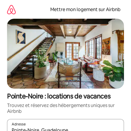
Aller
directement
Mettre mon logement sur Airbnb
au
contenu
Pointe-Noire : locations de vacances
Trouvez et réservez des hébergements uniques sur
Airbnb
Adresse
Lorsque les résultats s'affichent, utilisez les flèches vers le hau