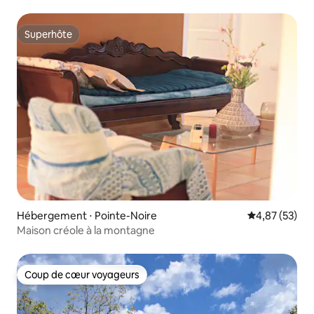
Superhôte
Superhôte
Hébergement ⋅ Pointe-Noire
Évaluation mo
4,87 (53)
Maison créole à la montagne
Coup de cœur voyageurs
Coup de cœur voyageurs