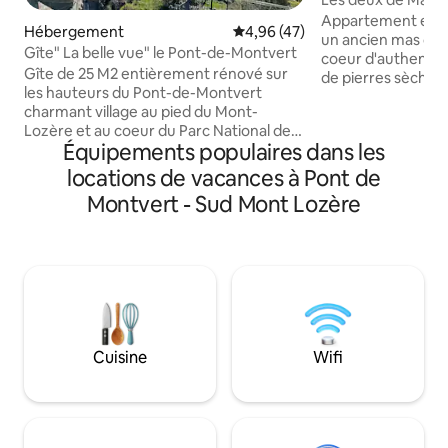
parenthèse céven
Appartement enti
Hébergement
Évaluation moyenne sur la base
4,96 (47)
un ancien mas cév
Gîte" La belle vue" le Pont-de-Montvert
coeur d'authentiq
Gîte de 25 M2 entièrement rénové sur
de pierres sèches, 
les hauteurs du Pont-de-Montvert
châtaigneraie centenaire. 
charmant village au pied du Mont-
superbe vue sur la
Lozère et au coeur du Parc National des
Sainte Croix. Havr
Équipements populaires dans les
Cévennes. Vous profiterez d'un jardin
d'harmonie, idéal 
privatif orienté plein sud avec vue
tout en profitant
locations de vacances à Pont de
panoramique sur le village et ses
confortable dans 
Montvert - Sud Mont Lozère
montagnes. Ce gÎte peut convenir pour
emblématique des 
un couple (avec 2 enfants) il comprend
Française. Nombre
un lit double, un clic clac, un coin cuisine
baignade, rando, V
équipée ainsi qu'une salle de bain. Il est
gourmandes à par
situé sur les hauteurs du village à 150m
des commerces et de la baignade ds le
tarn
Cuisine
Wifi