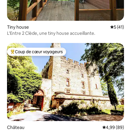
Tiny house
Évaluation
5 (41)
L'Entre 2 Clède, une tiny house accueillante.
Coup de cœur voyageurs
Coups de cœur voyageurs les plus appréciés
Château
Évaluation mo
4,99 (89)