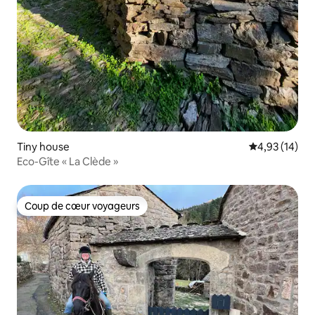
Tiny house
Évaluation mo
4,93 (14)
Eco-Gîte « La Clède »
Coup de cœur voyageurs
Coup de cœur voyageurs