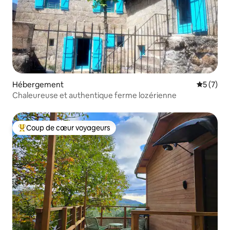
Hébergement
Évaluatio
5 (7)
Chaleureuse et authentique ferme lozérienne
Coup de cœur voyageurs
Coups de cœur voyageurs les plus appréciés