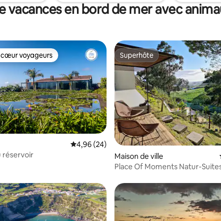
e vacances en bord de mer avec anim
 cœur voyageurs
Superhôte
 cœur voyageurs
Superhôte
Évaluation moyenne sur la base de 24 commen
4,96 (24)
 réservoir
 la base de 112 commentaires : 4,97 sur 5
Maison de ville
Place Of Moments Natur-Suite