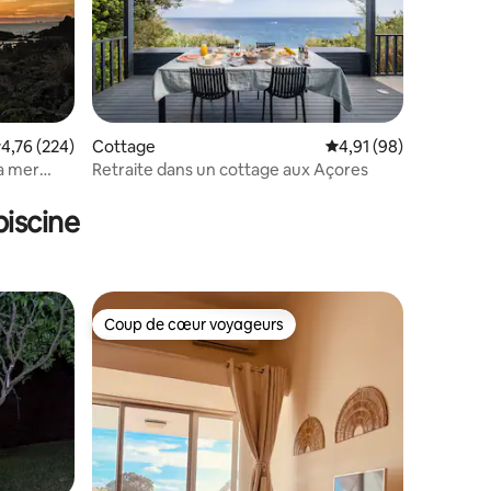
ntaires : 4,76 sur 5
valuation moyenne sur la base de 224 commentaires : 4,76 sur 5
4,76 (224)
Cottage
Évaluation moyenne su
4,91 (98)
la mer
Retraite dans un cottage aux Açores
iscine
Coup de cœur voyageurs
Coup de cœur voyageurs
taires : 4,96 sur 5