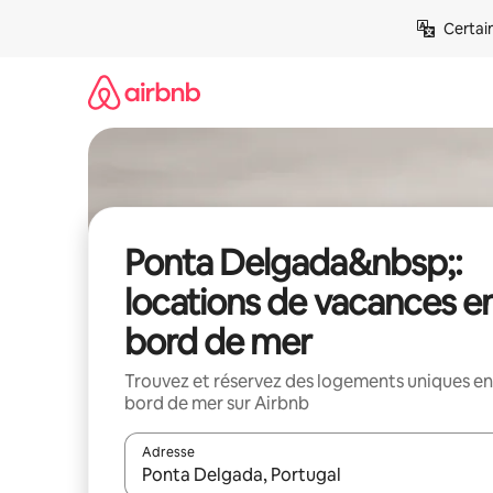
Aller
Certai
directement
au
contenu
Ponta Delgada&nbsp;:
locations de vacances e
bord de mer
Trouvez et réservez des logements uniques en
bord de mer sur Airbnb
Adresse
Lorsque les résultats s'affichent, utilisez les flèc