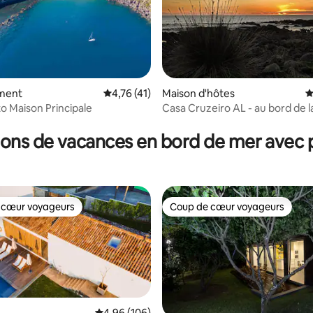
ment
Évaluation moyenne sur la base de 41 comme
4,76 (41)
Maison d'hôtes
É
to Maison Principale
Casa Cruzeiro AL - au bord de 
 la base de 156 commentaires : 4,77 sur 5
OCEANTUR
ions de vacances en bord de mer avec p
 cœur voyageurs
Coup de cœur voyageurs
 cœur voyageurs
Coup de cœur voyageurs
Évaluation moyenne sur la base de 106 commen
4,96 (106)