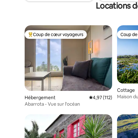
vous apprécierez ce joyau autant que
Locations d
nous.
Coup de cœur voyageurs
Coup de
Coups de cœur voyageurs les plus appréciés
Coup de
Cottage
Maison du
Hébergement
Évaluation moyenne sur
4,97 (112)
Abarrota - Vue sur l'océan