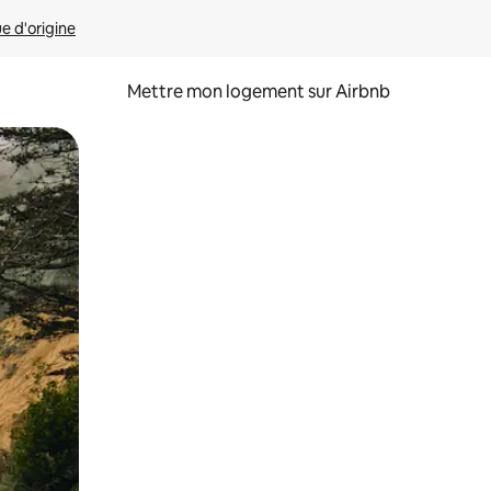
ue d'origine
Mettre mon logement sur Airbnb
sant glisser.