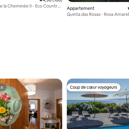
e la Cheminée II - Eco Country
Appartement
Quinta das Rosas - Rosa Amare
r la base de 18 commentaires : 4,94 sur 5
te
Coup de cœur voyageurs
te
Coup de cœur voyageurs