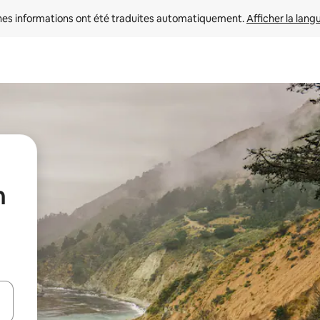
nes informations ont été traduites automatiquement. 
Afficher la lang
n
hes vers le haut et vers le bas pour les parcourir ou en appuyant et en fai