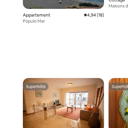
Maisons d
Lodge
Appartement
Évaluation moyenne su
4,94 (18)
Pópulo Mar
Superhôte
Superhô
Superhôte
Superhô