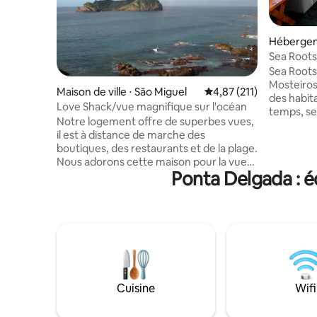
Héberge
Sea Roots
bord de 
Sea Roots 
Mosteiros
Maison de ville ⋅ São Miguel
Évaluation moyenne sur
4,87 (211)
des habita
Love Shack/vue magnifique sur l'océan
temps, se
Notre logement offre de superbes vues,
sa plongé
il est à distance de marche des
de soleil,
boutiques, des restaurants et de la plage.
contemplé
Nous adorons cette maison pour la vue
Elle peut
Ponta Delgada : é
sur l'océan et le son de l'océan. Notre
jusqu'à 4 
maison est chaleureuse et a été
propriété 
récemment rénovée. Nous mettons
suffit de 
beaucoup de travail et d'amour dans
baigner da
cette maison et nous nous ferons un
profiter d
plaisir de la partager avec notre famille et
incroyable
nos amis. La maison est surnommée la
cette mai
cabane d'amour pour son attrait et son
vacances 
charme. Il est bon pour les couples, les
Cuisine
Wifi
familles de quatre personnes ou les
aventuriers en solo. Nous espérons que