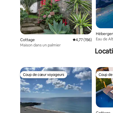
Héberge
Eau de Al
Cottage
Évaluation moyenne sur
4,77 (156)
Maison dans un palmier
Locat
Coup de cœur voyageurs
Coup de
Coup de cœur voyageurs
Coup de
Cottage