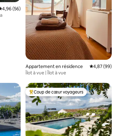
Évaluation moyenne sur la base de 56 commentaires : 4,96 sur 5
4,96 (56)
la
Appartement en résidence
Évaluation moyenne su
4,87 (99)
Îlot à vue | Îlot à vue
Coup de cœur voyageurs
Coups de cœur voyageurs les plus appréciés