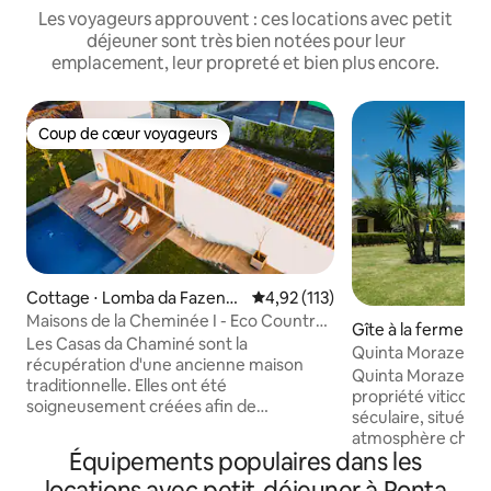
Les voyageurs approuvent : ces locations avec petit
déjeuner sont très bien notées pour leur
emplacement, leur propreté et bien plus encore.
Coup de cœur voyageurs
Coup de cœur voyageurs
Cottage ⋅ Lomba da Fazend
Évaluation moyenne sur la base 
4,92 (113)
a
Maisons de la Cheminée I - Eco Country
Gîte à la ferme ⋅ 
Lodge
Les Casas da Chaminé sont la
Quinta Morazes –
récupération d'une ancienne maison
Quinta Morazes e
traditionnelle. Elles ont été
propriété viticole
soigneusement créées afin de
séculaire, située 
promouvoir une expérience dans un
atmosphère chaleu
contexte rural dans une maison typique,
Équipements populaires dans les
privée, au milieu d
dans un environnement moderne et
expérience exclus
locations avec petit-déjeuner à Ponta
confortable. Composé de trois maisons