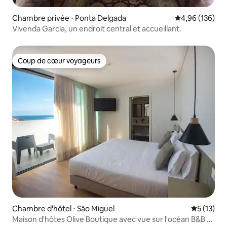
Chambre privée ⋅ Ponta Delgada
Évaluation moy
4,96 (136)
Vivenda Garcia, un endroit central et accueillant.
Coup de cœur voyageurs
Coup de cœur voyageurs
Chambre d'hôtel ⋅ São Miguel
Évaluation
5 (13)
Maison d'hôtes Olive Boutique avec vue sur l'océan B&B -