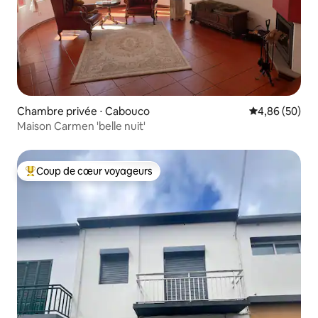
Chambre privée ⋅ Cabouco
Évaluation mo
4,86 (50)
Maison Carmen 'belle nuit'
Coup de cœur voyageurs
Coups de cœur voyageurs les plus appréciés