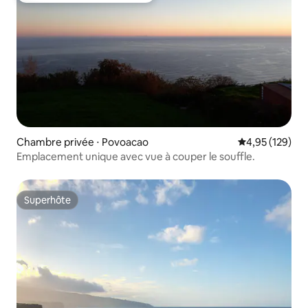
Chambre privée ⋅ Povoacao
Évaluation moy
4,95 (129)
Emplacement unique avec vue à couper le souffle.
Superhôte
Superhôte