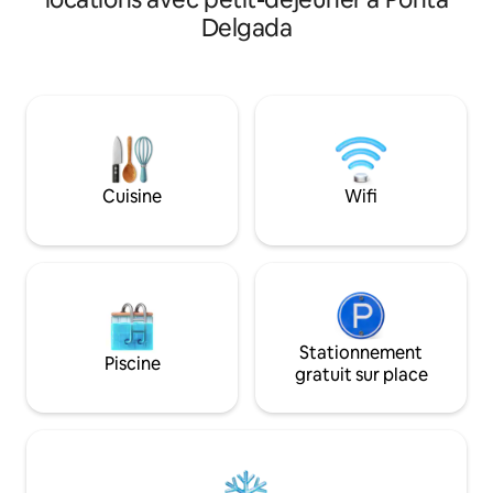
sérénité. Quinta 
indépendantes, il dispose également
Delgada
volcans des sept vi
d'un grand jardin avec piscine, d'un petit
mer depuis la côte nord. Le l
potager et verger et d'une véranda avec
jardin centenaire, 
barbecue (partagé par tous les clients).
d'ombre, de loisirs
La vue est magnifique, la mer et la
pittoresques avec 
montagne à portée de vue. La
font partie de l'his
tranquillité règne. Ici... nous avons été
très heureux.
Cuisine
Wifi
Stationnement
Piscine
gratuit sur place