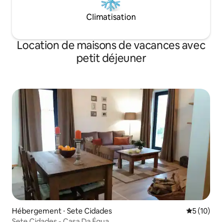
Climatisation
Location de maisons de vacances avec
petit déjeuner
Hébergement ⋅ Sete Cidades
Évaluation
5 (10)
Sete Cidades - Casa Da Égua