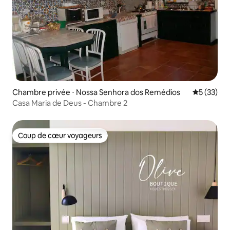
Chambre privée ⋅ Nossa Senhora dos Remédios
Évaluation
5 (33)
Casa Maria de Deus - Chambre 2
Coup de cœur voyageurs
Coup de cœur voyageurs