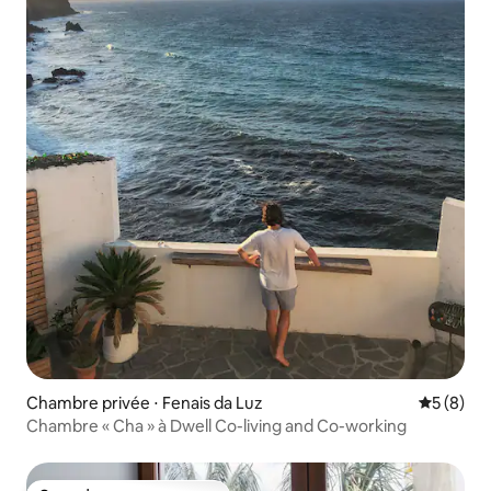
Chambre privée ⋅ Fenais da Luz
Évaluatio
5 (8)
Chambre « Cha » à Dwell Co-living and Co-working