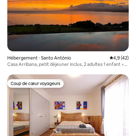
Hébergement ⋅ Santo António
Évaluation m
4,9 (42)
Casa Arribana, petit déjeuner inclus, 2 adultes 1 enfant <
12 ans
Coup de cœur voyageurs
Coup de cœur voyageurs