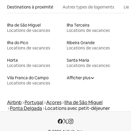
Destinations à proximité
Autres types de logements
Lie
Ilha de São Miguel
Ilha Terceira
Locations de vacances
Locations de vacances
Ilha do Pico
Ribeira Grande
Locations de vacances
Locations de vacances
Horta
Santa Maria
Locations de vacances
Locations de vacances
Vila Franca do Campo
Afficher plus
Locations de vacances
Airbnb
Portugal
Açores
Ilha de São Miguel
Ponta Delgada
Locations avec petit-déjeuner