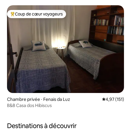
301
Coup de cœur voyageurs
Coups de cœur voyageurs les plus appréciés
Chambre privée ⋅ Fenais da Luz
Évaluation moy
4,97 (151)
B&B Casa dos Hibiscus
Destinations à découvrir