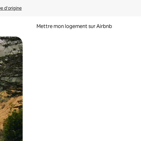
ue d'origine
Mettre mon logement sur Airbnb
sant glisser.