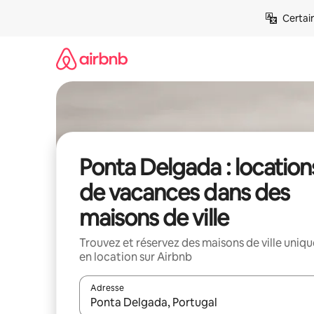
Aller
Certai
directement
au
contenu
Ponta Delgada : location
de vacances dans des
maisons de ville
Trouvez et réservez des maisons de ville uniqu
en location sur Airbnb
Adresse
Lorsque les résultats s'affichent, utilisez les flèc