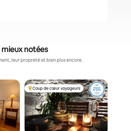
es mieux notées
ent, leur propreté et bien plus encore.
Maison de
Coup de cœur voyageurs
Coup
Coups de cœur voyageurs les plus appréciés
Coups d
Roseira Brava Hébergem
poisson 
Maison j
sont de l
clients, 
1 chambr
kitchenet
un espace