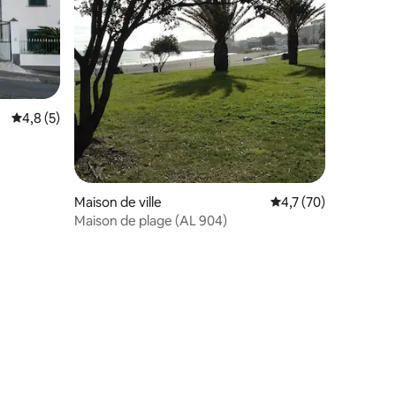
Évaluation moyenne sur la base de 5 commentaires : 4,8 sur 5
4,8 (5)
taires : 4,89 sur 5
Maison de ville
Évaluation moyenne s
4,7 (70)
Maison de plage (AL 904)