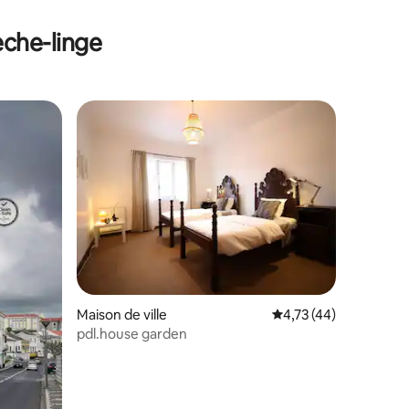
èche-linge
Maison de ville
Évaluation moyenne su
4,73 (44)
pdl.house garden