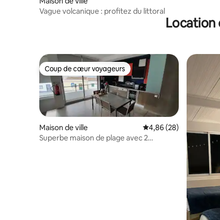
Maison de ville
Vague volcanique : profitez du littoral
Location 
Coup de cœur voyageurs
Coup de cœur voyageurs
Maison de ville
Évaluation moyenne sur
4,86 (28)
Superbe maison de plage avec 2
chambres doubles.