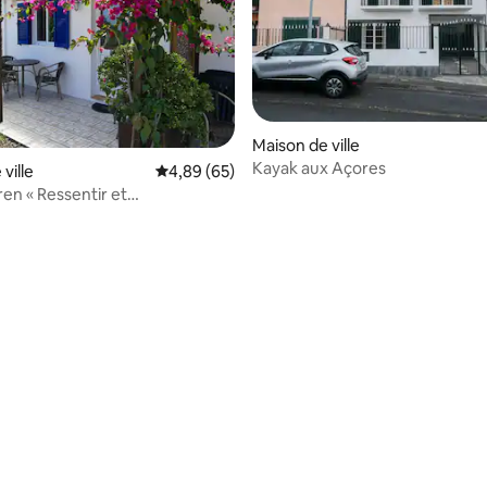
Maison de ville
Kayak aux Açores
ville
Évaluation moyenne sur la base de 65 commen
4,89 (65)
ren « Ressentir et
nter »