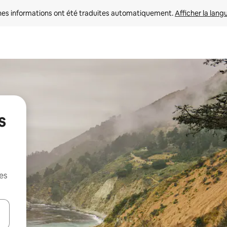
nes informations ont été traduites automatiquement. 
Afficher la lang
s
es
hes vers le haut et vers le bas pour les parcourir ou en appuyant et en fai