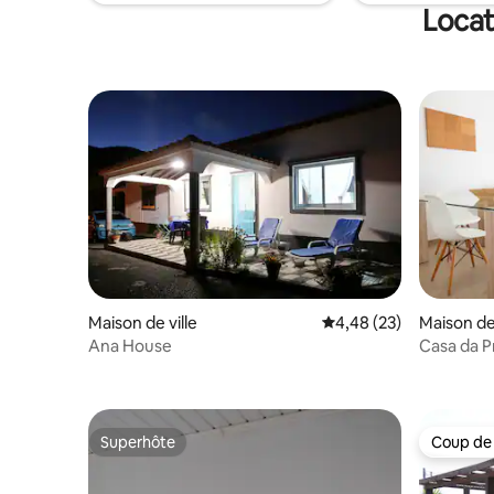
vous appr
Locat
nous.
Maison de ville
Évaluation moyenne sur
4,48 (23)
Maison de 
Ana House
Casa da P
Superhôte
Coup de
Superhôte
Coup de