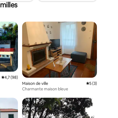
milles
taires : 4,85 sur 5
Évaluation moyenne sur la base de 98 commentaires : 4,7 sur 5
4,7 (98)
Maison de ville
Évaluation moyenn
5 (3)
Charmante maison bleue