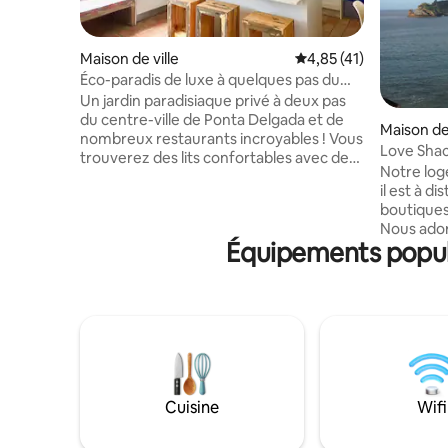
Maison de ville
Évaluation moyenne su
4,85 (41)
Éco-paradis de luxe à quelques pas du
centre-ville
Un jardin paradisiaque privé à deux pas
du centre-ville de Ponta Delgada et de
Maison de 
nombreux restaurants incroyables ! Vous
Love Shac
trouverez des lits confortables avec des
Notre log
draps en coton, un lave-linge et un
il est à d
sèche-linge, des unités de
boutiques,
chauffage/climatisation et des cuisines
Nous ador
bien approvisionnées. En outre,
Équipements popula
sur l'océa
contrairement à une grande partie du
maison es
centre-ville, notre rue abrite toujours de
récemmen
nombreux habitants offrant une
beaucoup 
expérience plus authentique. Enfin,
cette mai
notre maison est alimentée par énergie
plaisir de
solaire et nous avons un compost !
nos amis. La maison est surnommée la
Consultez nos précautions liées au
cabane d'
Covid-19 ci-dessous, y compris un
charme. Il
minimum de nuit entre chaque invité.
Cuisine
Wifi
familles 
aventurie