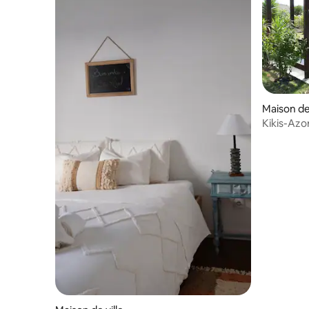
Maison de 
Kikis-Azo
expérime