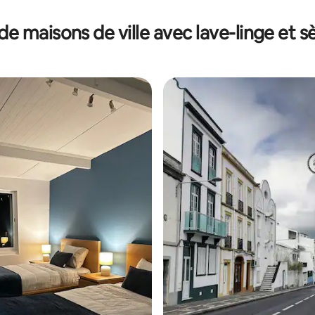
de maisons de ville avec lave-linge et s
 la base de 28 commentaires : 4,86 sur 5