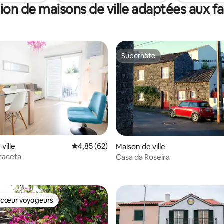
écierez ce joyau autant que
ion de maisons de ville adaptées aux fa
Superhôte
Superhôte
 la base de 23 commentaires : 4,48 sur 5
ville
Évaluation moyenne sur la base de 62 commen
4,85 (62)
Maison de ville
raceta
Casa da Roseira
 cœur voyageurs
 cœur voyageurs