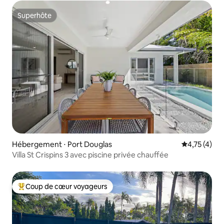
Superhôte
Superhôte
Hébergement ⋅ Port Douglas
Évaluation m
4,75 (4)
Villa St Crispins 3 avec piscine privée chauffée
Coup de cœur voyageurs
Coups de cœur voyageurs les plus appréciés