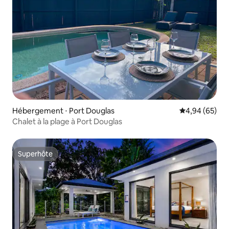
Hébergement ⋅ Port Douglas
Évaluation mo
4,94 (65)
Chalet à la plage à Port Douglas
Superhôte
Superhôte