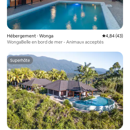
Hébergement ⋅ Wonga
Évaluation mo
4,84 (43)
WongaBelle en bord de mer - Animaux acceptés
Superhôte
Superhôte