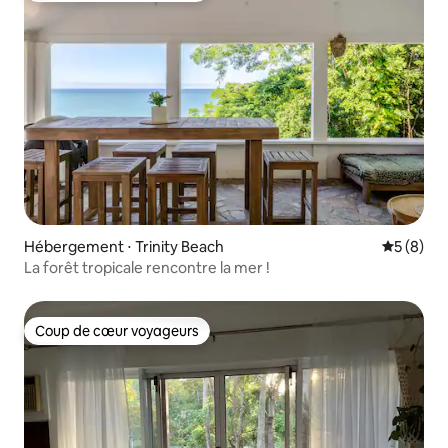
Hébergement ⋅ Trinity Beach
Évaluatio
5 (8)
La forêt tropicale rencontre la mer !
Coup de cœur voyageurs
Coup de cœur voyageurs