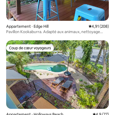
Appartement ⋅ Edge Hill
Évaluation moy
4,91 (208)
Pavillon Kookaburra. Adapté aux animaux, nettoyage
inclus¹.
Coup de cœur voyageurs
Coup de cœur voyageurs
Appartement ⋅ Holloways Beach
Évaluation m
4,9 (77)