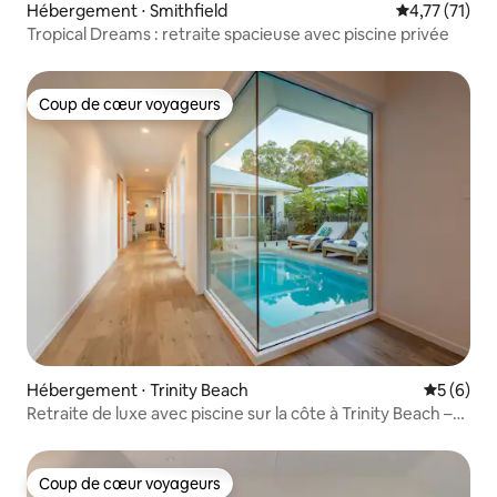
Hébergement ⋅ Smithfield
Évaluation mo
4,77 (71)
Tropical Dreams : retraite spacieuse avec piscine privée
Coup de cœur voyageurs
Coup de cœur voyageurs
Hébergement ⋅ Trinity Beach
Évaluatio
5 (6)
Retraite de luxe avec piscine sur la côte à Trinity Beach –
4 chambres
Coup de cœur voyageurs
Coup de cœur voyageurs