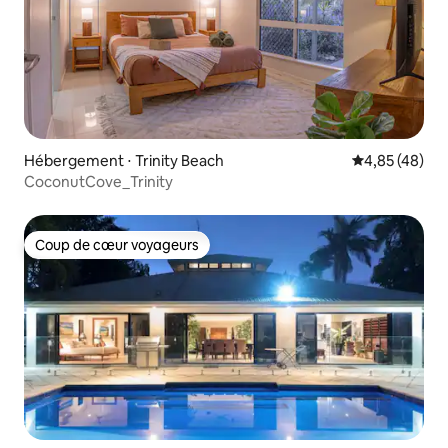
Hébergement ⋅ Trinity Beach
Évaluation mo
4,85 (48)
CoconutCove_Trinity
Coup de cœur voyageurs
Coup de cœur voyageurs