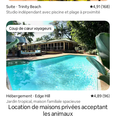
Suite ⋅ Trinity Beach
Évaluation moy
4,91 (168)
Studio indépendant avec piscine et plage à proximité
Coup de cœur voyageurs
Coup de cœur voyageurs
Hébergement ⋅ Edge Hill
Évaluation mo
4,89 (96)
Jardin tropical, maison familiale spacieuse
Location de maisons privées acceptant
les animaux