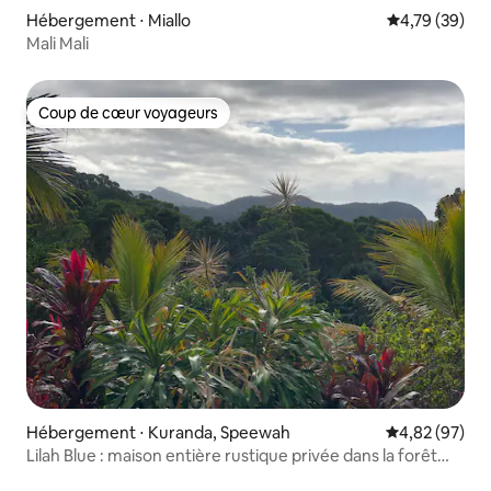
Hébergement ⋅ Miallo
Évaluation mo
4,79 (39)
Mali Mali
Coup de cœur voyageurs
Coup de cœur voyageurs
Hébergement ⋅ Kuranda, Speewah
Évaluation mo
4,82 (97)
Lilah Blue : maison entière rustique privée dans la forêt
tropicale