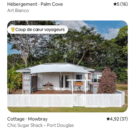
Hébergement ⋅ Palm Cove
Évaluation
5 (16)
Art Bianco
Coup de cœur voyageurs
Coups de cœur voyageurs les plus appréciés
Cottage ⋅ Mowbray
Évaluation mo
4,92 (37)
Chic Sugar Shack – Port Douglas