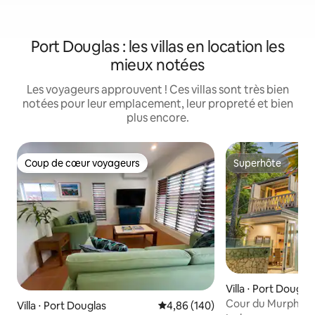
Port Douglas : les villas en location les
mieux notées
Les voyageurs approuvent ! Ces villas sont très bien
notées pour leur emplacement, leur propreté et bien
plus encore.
Coup de cœur voyageurs
Superhôte
Coup de cœur voyageurs
Superhôte
Villa ⋅ Port Dougla
Cour du Murphy Tro
Villa ⋅ Port Douglas
Évaluation moyenne sur la base 
4,86 (140)