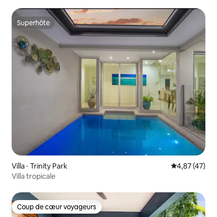
Superhôte
Superhôte
Villa ⋅ Trinity Park
Évaluation mo
4,87 (47)
Villa tropicale
Coup de cœur voyageurs
Coup de cœur voyageurs