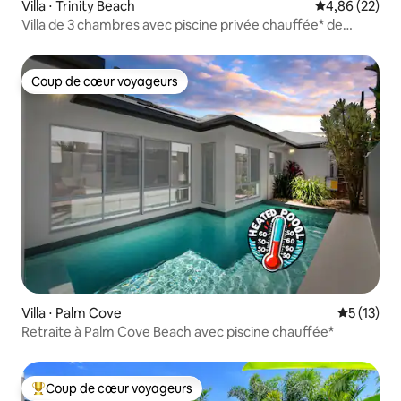
Villa ⋅ Trinity Beach
Évaluation mo
4,86 (22)
Villa de 3 chambres avec piscine privée chauffée* de
13,5 m
Coup de cœur voyageurs
Coup de cœur voyageurs
Villa ⋅ Palm Cove
Évaluation
5 (13)
Retraite à Palm Cove Beach avec piscine chauffée*
Coup de cœur voyageurs
Coups de cœur voyageurs les plus appréciés