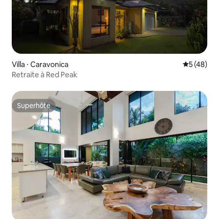
Villa ⋅ Caravonica
Évaluation
5 (48)
Retraite à Red Peak
Superhôte
Superhôte