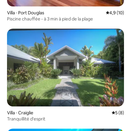
Villa ⋅ Port Douglas
Évaluation m
4,9 (10)
Piscine chauffée - à 3 min à pied de la plage
Villa ⋅ Craiglie
Évaluatio
5 (8)
Tranquillité d'esprit