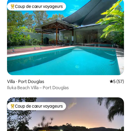
Coup de cœur voyageurs
Coups de cœur voyageurs les plus appréciés
Villa ⋅ Port Douglas
Évaluation
5 (57)
Iluka Beach Villa – Port Douglas
Coup de cœur voyageurs
Coups de cœur voyageurs les plus appréciés