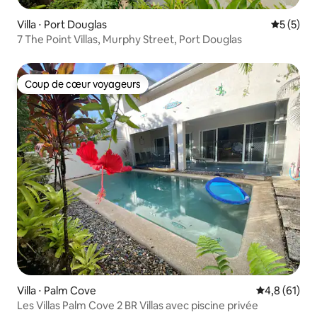
Villa ⋅ Port Douglas
Évaluatio
5 (5)
7 The Point Villas, Murphy Street, Port Douglas
Coup de cœur voyageurs
Coup de cœur voyageurs
Villa ⋅ Palm Cove
Évaluation m
4,8 (61)
Les Villas Palm Cove 2 BR Villas avec piscine privée