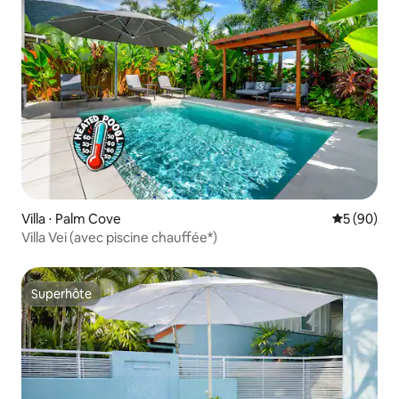
Villa ⋅ Palm Cove
Évaluation
5 (90)
Villa Vei (avec piscine chauffée*)
Superhôte
Superhôte