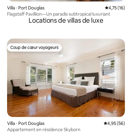
Villa ⋅ Port Douglas
Évaluation mo
4,75 (16)
Flagstaff Pavillion—Un paradis subtropical luxuriant
Locations de villas de luxe
Coup de cœur voyageurs
Coup de cœur voyageurs
Villa ⋅ Port Douglas
Évaluation mo
4,95 (56)
Appartement en résidence Skyborn