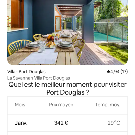
Villa ⋅ Port Douglas
Évaluation mo
4,94 (17)
La Savannah Villa Port Douglas
Quel est le meilleur moment pour visiter
Port Douglas ?
Mois
Prix moyen
Temp. moy.
Janv.
342 €
29 °C