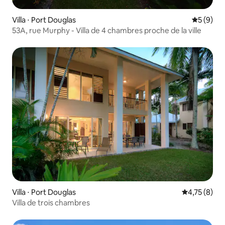
Villa ⋅ Port Douglas
Évaluatio
5 (9)
53A, rue Murphy - Villa de 4 chambres proche de la ville
Villa ⋅ Port Douglas
Évaluation m
4,75 (8)
Villa de trois chambres