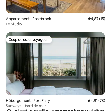
Appartement ⋅ Rosebrook
Évaluation mo
4,87 (15)
Le Studio
Coup de cœur voyageurs
Coup de cœur voyageurs
Hébergement ⋅ Port Fairy
Évaluation mo
4,91 (78)
Sunways ~ bord de mer