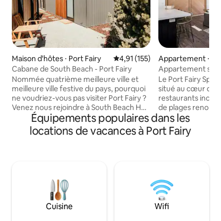
Maison d'hôtes ⋅ Port Fairy
Évaluation moyenne sur la base 
4,91 (155)
Appartement ⋅ Por
Cabane de South Beach - Port Fairy
Appartement spa d
quartier des affair
Nommée quatrième meilleure ville et
Le Port Fairy Spa
meilleure ville festive du pays, pourquoi
situé au cœur de la
ne voudriez-vous pas visiter Port Fairy ?
restaurants incroy
Venez nous rejoindre à South Beach Hut.
de plages renomm
Équipements populaires dans les
Ce logement indépendant se trouve
port. Attaché au p
dans une cour calme et familiale au bord
Day Spa, l'appart
locations de vacances à Port Fairy
de la plage. Le logement se trouve sur le
l'hébergement par
côté de la maison principale avec sa
merveilleuse retra
propre entrée, son parking et sa cour. La
d'accueil jusqu'à 3
plage est au bout de la rue, vous pouvez
Queen Size et un li
donc entendre les vagues depuis la
une petite famill
porte d'entrée ! Si vous avez des besoins
couple. L'apparte
particuliers, n'hésitez pas à nous
cuisine entièreme
contacter. Notre objectif est d'accueillir
machine à café. De
Cuisine
Wifi
des voyageurs de tous les horizons.
spa de jour sont é
votre réservation.