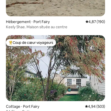
Hébergement ⋅ Port Fairy
Évaluation moy
4,87 (190)
Keely Shae. Maison située au centre
Coup de cœur voyageurs
Coups de cœur voyageurs les plus appréciés
Cottage ⋅ Port Fairy
Évaluation moy
4,94 (503)