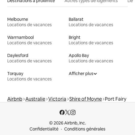
Destinations à proximité
Autres types de logements
Lie
Melbourne
Ballarat
Locations de vacances
Locations de vacances
Warrnambool
Bright
Locations de vacances
Locations de vacances
Daylesford
Apollo Bay
Locations de vacances
Locations de vacances
Torquay
Afficher plus
Locations de vacances
Airbnb
Australie
Victoria
Shire of Moyne
Port Fairy
© 2026 Airbnb, Inc.
Confidentialité
Conditions générales