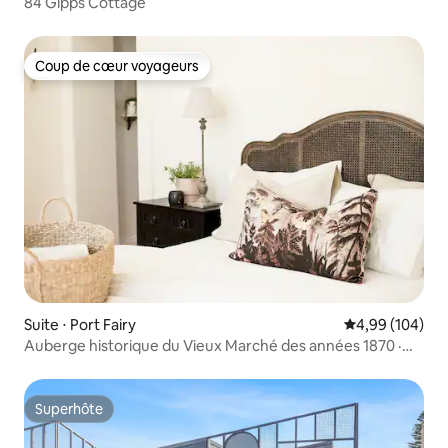
84 Gipps Cottage
Coup de cœur voyageurs
Coup de cœur voyageurs
Suite ⋅ Port Fairy
Évaluation moy
4,99 (104)
Auberge historique du Vieux Marché des années 1870 ·
Suite Mason
Superhôte
Superhôte