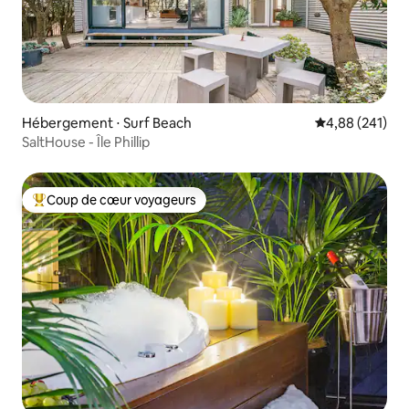
Hébergement ⋅ Surf Beach
Évaluation moy
4,88 (241)
SaltHouse - Île Phillip
Coup de cœur voyageurs
Coups de cœur voyageurs les plus appréciés