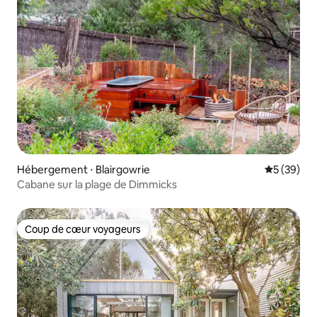
Hébergement ⋅ Blairgowrie
Évaluation
5 (39)
Cabane sur la plage de Dimmicks
Coup de cœur voyageurs
Coup de cœur voyageurs