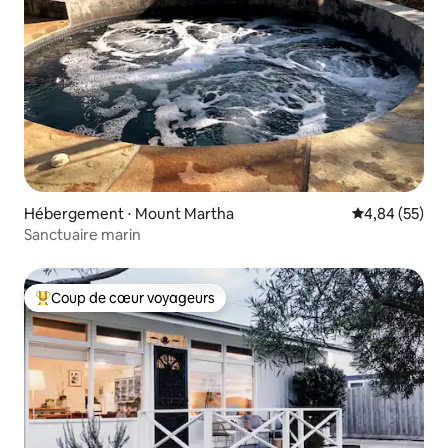
Hébergement ⋅ Mount Martha
Évaluation mo
4,84 (55)
Sanctuaire marin
Coup de cœur voyageurs
Coups de cœur voyageurs les plus appréciés