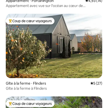
Appartement ⋅ Portarlington
Évaluation mo
4,93 (14)
Appartement avec vue sur l'océan au cœur de
Portarlington
Coup de cœur voyageurs
Coups de cœur voyageurs les plus appréciés
Gîte à la ferme ⋅ Flinders
Évaluation
5 (27)
Gîte à la ferme à Flinders
Coup de cœur voyageurs
Coups de cœur voyageurs les plus appréciés