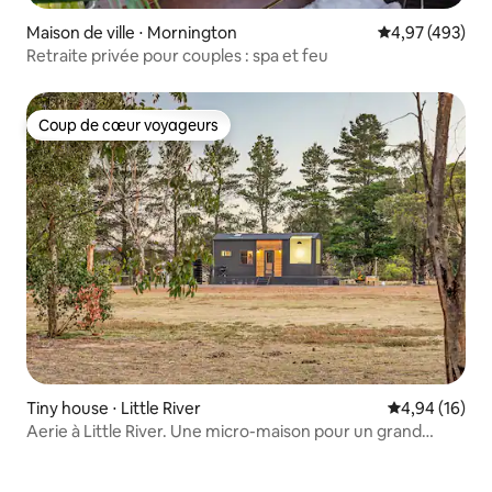
Maison de ville ⋅ Mornington
Évaluation moy
4,97 (493)
Retraite privée pour couples : spa et feu
Coup de cœur voyageurs
Coup de cœur voyageurs
Tiny house ⋅ Little River
Évaluation mo
4,94 (16)
Aerie à Little River. Une micro-maison pour un grand
moment de détente.