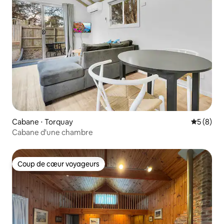
Cabane ⋅ Torquay
Évaluatio
5 (8)
Cabane d'une chambre
Coup de cœur voyageurs
Coup de cœur voyageurs