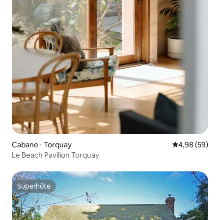
Cabane ⋅ Torquay
Évaluation mo
4,98 (59)
Le Beach Pavilion Torquay
Superhôte
Superhôte