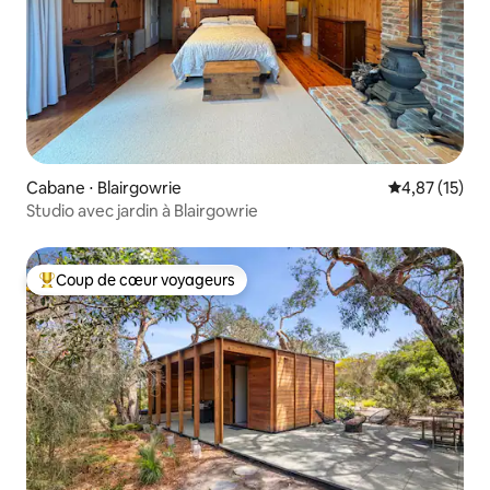
Cabane ⋅ Blairgowrie
Évaluation mo
4,87 (15)
Studio avec jardin à Blairgowrie
Coup de cœur voyageurs
Coups de cœur voyageurs les plus appréciés