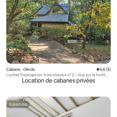
Cabane ⋅ Olinda
Évaluation 
4,6 (5)
Lochiel Treetops sur trois niveaux n° 2 – Vue sur la forêt
Location de cabanes privées
pour 2 personnes
Superhôte
Superhôte