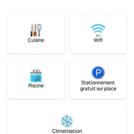
avec vue sur le co
et d'un BBQ au gaz. La cuisine est bien
terres agricoles p
équipée avec plaque de cuisson,
Détendez-vous dan
friteuse, micro-ondes, réfrigérateur,
observez les anima
bouilloire, grille-pain et machine à café.
parfois, des walla
Nous sommes à 10 minutes à pied de la
depuis votre fenêtr
rivière, des cafés et des boutiques et à
guimauves autour 
15 minutes de la plage de surf locale. Les
Cuisine
Wifi
privé et profitez 
nombreux établissements vinicoles,
étoiles sur la terra
terrains de golf et restaurants du
Bellarine sont tous à quelques minutes
en voiture.
Stationnement
Piscine
gratuit sur place
Climatisation