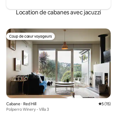
Location de cabanes avec jacuzzi
Coup de cœur voyageurs
Coup de cœur voyageurs
Cabane ⋅ Red Hill
Évaluation
5 (15)
Polperro Winery - Villa 3