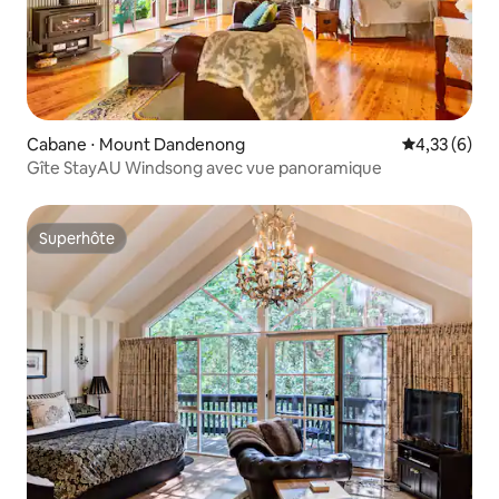
Cabane ⋅ Mount Dandenong
Évaluation m
4,33 (6)
Gîte StayAU Windsong avec vue panoramique
Superhôte
Superhôte