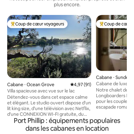
plus encore.
Coup de cœur voyageurs
Coup de cœur 
Coups de cœur voyageurs les plus appréciés
Coups de cœur vo
Cabane ⋅ Sunderl
Cabane de luxe « F
Cabane ⋅ Ocean Grove
Évaluation moyenne sur la base
4,97 (91)
coucher de soleil 
Notre chalet de lux
Villa spacieuse avec vue sur le lac
Longboarders Micr
Détendez-vous dans cet espace calme
pour les couples à
et élégant. Le studio ouvert dispose d'un
escapade romantiq
lit king size, d'une télévision avec Netflix,
petites familles ju
d'une CONNEXION WI-FI gratuite, du
queen, 1 canapé-l
Port Phillip : équipements populaires
chauffage et de la climatisation, d'une
Située sur 1,5 acr
vue imprenable sur le lac. Votre terrasse
dans les cabanes en location
privé et dotée d'un
privée dispose de meubles d'extérieur