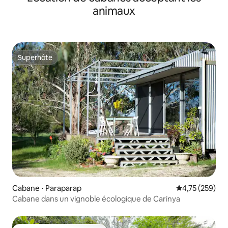
animaux
Superhôte
Superhôte
Cabane ⋅ Paraparap
Évaluation moy
4,75 (259)
Cabane dans un vignoble écologique de Carinya