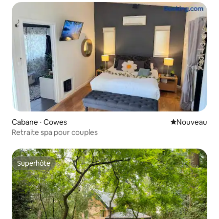
Cabane ⋅ Cowes
Nouvel hébe
Nouveau
Retraite spa pour couples
Superhôte
Superhôte