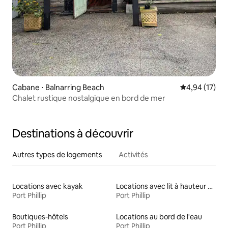
Cabane ⋅ Balnarring Beach
Évaluation mo
4,94 (17)
Chalet rustique nostalgique en bord de mer
Destinations à découvrir
Autres types de logements
Activités
Locations avec kayak
Locations avec lit à hauteur adaptée
Port Phillip
Port Phillip
Boutiques-hôtels
Locations au bord de l'eau
Port Phillip
Port Phillip