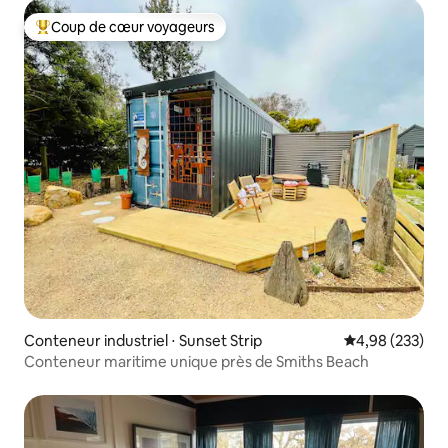
Coup de cœur voyageurs
Coups de cœur voyageurs les plus appréciés
Conteneur industriel ⋅ Sunset Strip
Évaluation moy
4,98 (233)
Conteneur maritime unique près de Smiths Beach