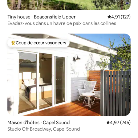
Tiny house ⋅ Beaconsfield Upper
Évaluation moy
4,91 (127)
Évadez-vous dans un havre de paix dans les collines
Coup de cœur voyageurs
Coups de cœur voyageurs les plus appréciés
Maison d'hôtes ⋅ Capel Sound
Évaluation moy
4,97 (745)
Studio Off Broadway, Capel Sound