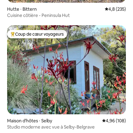
Hutte ⋅ Bittern
Évaluation mo
4,8 (235)
Cuisine côtière - Peninsula Hut
Coup de cœur voyageurs
Coups de cœur voyageurs les plus appréciés
Maison d'hôtes ⋅ Selby
Évaluation moy
4,96 (108)
Studio moderne avec vue à Selby-Belgrave