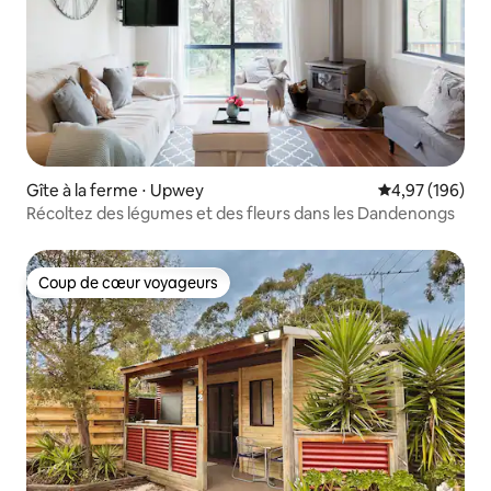
Gîte à la ferme ⋅ Upwey
Évaluation moy
4,97 (196)
Récoltez des légumes et des fleurs dans les Dandenongs
Coup de cœur voyageurs
Coup de cœur voyageurs