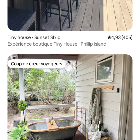
Tiny house ⋅ Sunset Strip
Évaluation moy
4,93 (405)
Expérience boutique Tiny House · Phillip Island
Coup de cœur voyageurs
Coup de cœur voyageurs