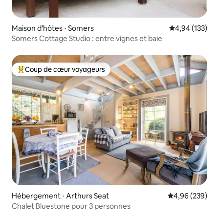
Maison d'hôtes ⋅ Somers
Évaluation moy
4,94 (133)
Somers Cottage Studio : entre vignes et baie
Coup de cœur voyageurs
Coups de cœur voyageurs les plus appréciés
Hébergement ⋅ Arthurs Seat
Évaluation moy
4,96 (239)
Chalet Bluestone pour 3 personnes