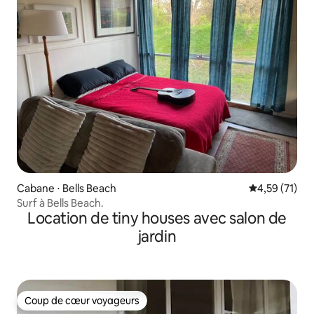
Cabane ⋅ Bells Beach
Évaluation mo
4,59 (71)
Surf à Bells Beach.
Location de tiny houses avec salon de
jardin
Coup de cœur voyageurs
Coup de cœur voyageurs