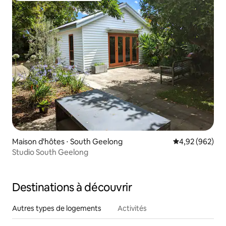
Maison d'hôtes ⋅ South Geelong
Évaluation moy
4,92 (962)
Studio South Geelong
Destinations à découvrir
Autres types de logements
Activités