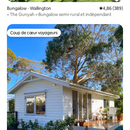
Bungalow ⋅ Wallington
Évaluation moy
4,86 (389)
« The Gunyah » Bungalow semi-rural et indépendant
Coup de cœur voyageurs
Coup de cœur voyageurs