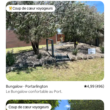
Coup de cœur voyageurs
Coups de cœur voyageurs les plus appréciés
Bungalow ⋅ Portarlington
Évaluation moy
4,99 (496)
Le Bungalow confortable au Port.
Coup de cœur voyageurs
Coup de cœur voyageurs