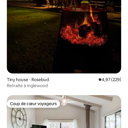
Tiny house ⋅ Rosebud
Évaluation moy
4,97 (229)
Retraite à Inglewood
Coup de cœur voyageurs
Coup de cœur voyageurs