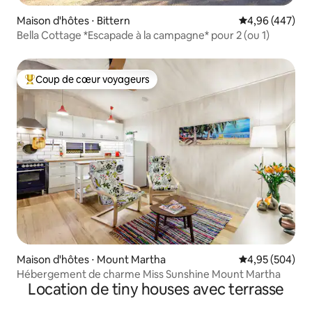
Maison d'hôtes ⋅ Bittern
Évaluation moy
4,96 (447)
Bella Cottage *Escapade à la campagne* pour 2 (ou 1)
Coup de cœur voyageurs
Coups de cœur voyageurs les plus appréciés
Maison d'hôtes ⋅ Mount Martha
Évaluation moy
4,95 (504)
Hébergement de charme Miss Sunshine Mount Martha
Location de tiny houses avec terrasse