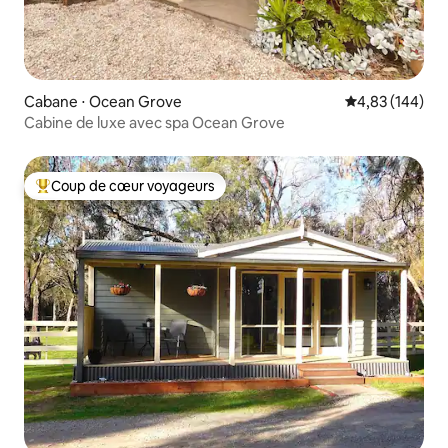
Cabane ⋅ Ocean Grove
Évaluation moy
4,83 (144)
Cabine de luxe avec spa Ocean Grove
Coup de cœur voyageurs
Coups de cœur voyageurs les plus appréciés