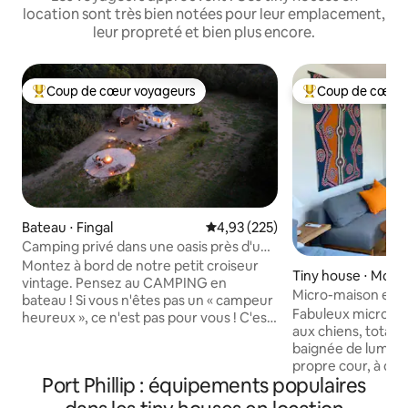
location sont très bien notées pour leur emplacement,
leur propreté et bien plus encore.
Coup de cœur voyageurs
Coup de cœur 
Coups de cœur voyageurs les plus appréciés
Coups de cœur vo
Bateau ⋅ Fingal
Évaluation moyenne sur la base 
4,93 (225)
Camping privé dans une oasis près d'une
source thermale
Montez à bord de notre petit croiseur
Tiny house ⋅ McCr
vintage. Pensez au CAMPING en
Micro-maison en b
bateau ! Si vous n'êtes pas un « campeur
et plage !
Fabuleux micro-ma
heureux », ce n'est pas pour vous ! C'est
aux chiens, totale
une expérience unique. Un
baignée de lumière
environnement détendu au milieu d'un
propre cour, à qu
environnement naturel typique de la
Port Phillip : équipements populaires
seulement de la me
péninsule de Mornington sud. À 5
meilleurs cafés de
minutes en voiture des sources