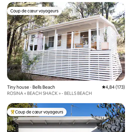
Coup de cœur voyageurs
Coup de cœur voyageurs
Tiny house ⋅ Bells Beach
Évaluation moy
4,84 (173)
ROSINA « BEACH SHACK » - BELLS BEACH
Coup de cœur voyageurs
Coups de cœur voyageurs les plus appréciés