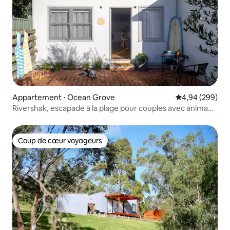
Appartement ⋅ Ocean Grove
Évaluation moy
4,94 (299)
Rivershak, escapade à la plage pour couples avec animaux
de compagnie !
Coup de cœur voyageurs
Coup de cœur voyageurs