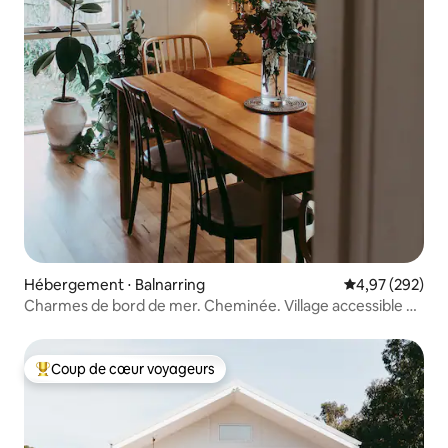
Hébergement ⋅ Balnarring
Évaluation moy
4,97 (292)
Charmes de bord de mer. Cheminée. Village accessible à
pied.
Coup de cœur voyageurs
Coups de cœur voyageurs les plus appréciés