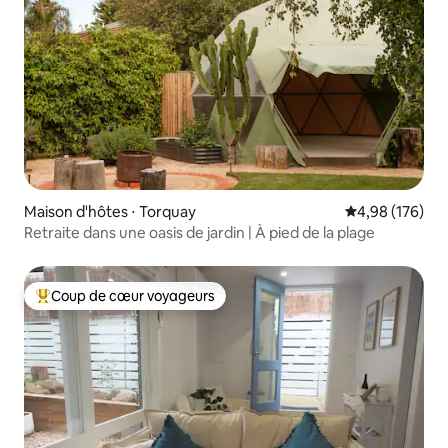
Maison d'hôtes ⋅ Torquay
Évaluation moy
4,98 (176)
Retraite dans une oasis de jardin | À pied de la plage
Coup de cœur voyageurs
Coups de cœur voyageurs les plus appréciés