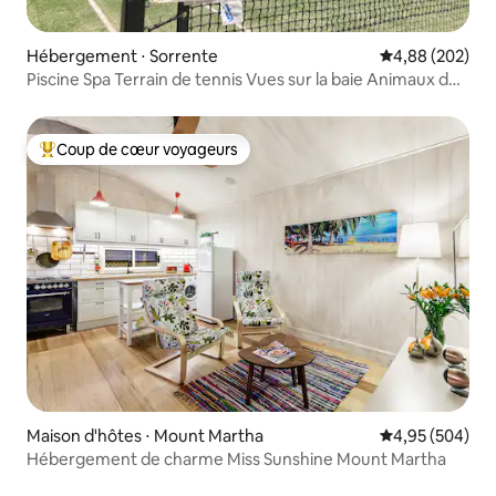
Hébergement ⋅ Sorrente
Évaluation moy
4,88 (202)
Piscine Spa Terrain de tennis Vues sur la baie Animaux de
compagnie
Coup de cœur voyageurs
Coups de cœur voyageurs les plus appréciés
Maison d'hôtes ⋅ Mount Martha
Évaluation moy
4,95 (504)
Hébergement de charme Miss Sunshine Mount Martha