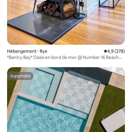
Hébergement ⋅ Rye
Évaluation mo
4,9 (278)
*Bantry Bay* Oasis en bord de mer @ Number 16 Beach
Rye
Superhôte
Superhôte