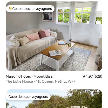
Coup de cœur voyageurs
Coups de cœur voyageurs les plus appréciés
Maison d'hôtes ⋅ Mount Eliza
Évaluation moy
4,97 (628)
The Little House - 1 lit Queen, Netflix, Wi-Fi
Coup de cœur voyageurs
Coup de cœur voyageurs