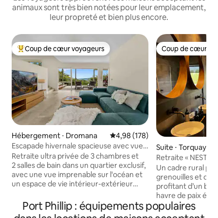
animaux sont très bien notées pour leur emplacement,
leur propreté et bien plus encore.
Coup de cœur voyageurs
Coup de cœur vo
Coups de cœur voyageurs les plus appréciés
Coup de cœur vo
Hébergement ⋅ Dromana
Évaluation moyenne sur la base 
4,98 (178)
Escapade hivernale spacieuse avec vue
Suite ⋅ Torquay
sur l'océan
Retraite ultra privée de 3 chambres et
Retraite « NEST » 
2 salles de bain dans un quartier exclusif,
paisible
Un cadre rural pais
avec une vue imprenable sur l'océan et
grenouilles et des
un espace de vie intérieur-extérieur
profitant d’un bai
facile à vivre. 🌳🏖️ Ce logement bien
havre de paix élég
équipé de la péninsule de Mornington
Port Phillip : équipements populaires
un lit « queen size
est à quelques minutes en voiture de la
2,5 km de Whites Beach. Rem