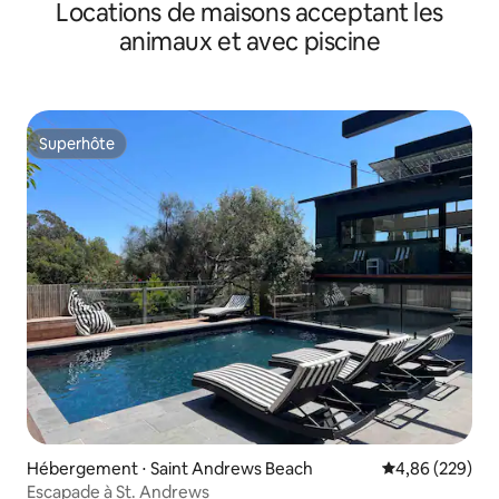
Locations de maisons acceptant les
SPA
animaux et avec piscine
Superhôte
Superhôte
Hébergement ⋅ Saint Andrews Beach
Évaluation moy
4,86 (229)
Escapade à St. Andrews