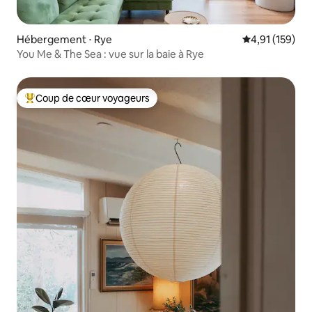
Hébergement ⋅ Rye
Évaluation moy
4,91 (159)
You Me & The Sea : vue sur la baie à Rye
Coup de cœur voyageurs
Coups de cœur voyageurs les plus appréciés