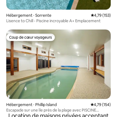
Hébergement ⋅ Sorrente
Évaluation moy
4,79 (153)
Lisence to Chill - Piscine incroyable A+ Emplacement
Coup de cœur voyageurs
Coup de cœur voyageurs
Hébergement ⋅ Phillip Island
Évaluation moy
4,79 (154)
Escapade sur une île près de la plage avec PISCINE
Location de maisons privées acceptant
INTÉRIEURE CHAUFFÉE