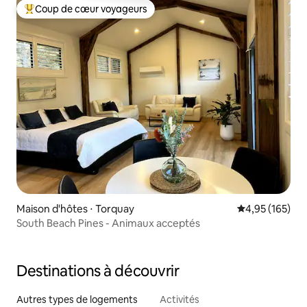
Coup de cœur voyageurs
Coups de cœur voyageurs les plus appréciés
Maison d'hôtes ⋅ Torquay
Évaluation moy
4,95 (165)
South Beach Pines - Animaux acceptés
Destinations à découvrir
Autres types de logements
Activités