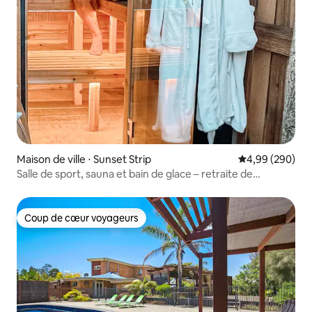
Maison de ville ⋅ Sunset Strip
Évaluation moy
4,99 (290)
Salle de sport, sauna et bain de glace – retraite de
récupération
Coup de cœur voyageurs
Coup de cœur voyageurs