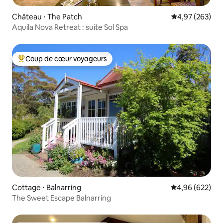
Château ⋅ The Patch
Évaluation moy
4,97 (263)
Aquila Nova Retreat : suite Sol Spa
Coup de cœur voyageurs
Coups de cœur voyageurs les plus appréciés
Cottage ⋅ Balnarring
Évaluation moy
4,96 (622)
The Sweet Escape Balnarring