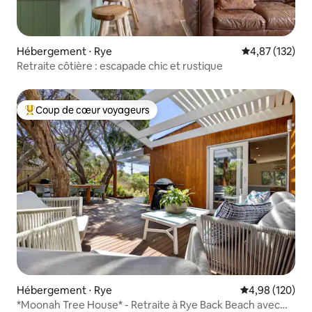
Hébergement ⋅ Rye
Évaluation moy
4,87 (132)
Retraite côtière : escapade chic et rustique
Coup de cœur voyageurs
Coups de cœur voyageurs les plus appréciés
Hébergement ⋅ Rye
Évaluation moy
4,98 (120)
*Moonah Tree House* - Retraite à Rye Back Beach avec