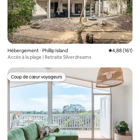
Hébergement ⋅ Phillip Island
Évaluation moy
4,88 (161)
Accès à la plage | Retraite Silverdreams
Coup de cœur voyageurs
Coup de cœur voyageurs