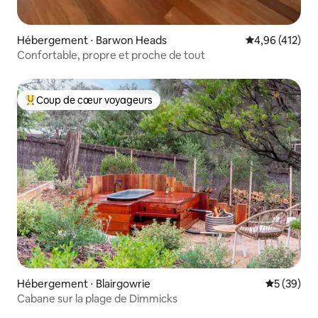
Hébergement ⋅ Barwon Heads
Évaluation moy
4,96 (412)
Confortable, propre et proche de tout
Coup de cœur voyageurs
Coups de cœur voyageurs les plus appréciés
Hébergement ⋅ Blairgowrie
Évaluation
5 (39)
Cabane sur la plage de Dimmicks