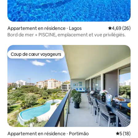
Appartement en résidence ⋅ Lagos
Évaluation mo
4,69 (26)
Bord de mer + PISCINE, emplacement et vue privilégiés.
Coup de cœur voyageurs
Coup de cœur voyageurs
Appartement en résidence ⋅ Portimão
Évaluation
5 (18)