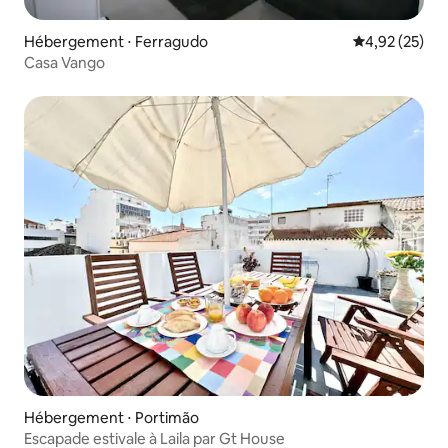
Hébergement ⋅ Ferragudo
Évaluation mo
4,92 (25)
Casa Vango
Hébergement ⋅ Portimão
Escapade estivale à Laila par Gt House