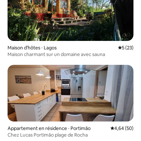
Maison d'hôtes ⋅ Lagos
Évaluation
5 (23)
Maison charmant sur un domaine avec sauna
Appartement en résidence ⋅ Portimão
Évaluation mo
4,64 (50)
Chez Lucas Portimão plage de Rocha