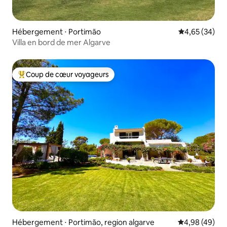
Hébergement ⋅ Portimão
Évaluation mo
4,65 (34)
Villa en bord de mer Algarve
Coup de cœur voyageurs
Coups de cœur voyageurs les plus appréciés
Hébergement ⋅ Portimão, region algarve
Évaluation mo
4,98 (49)