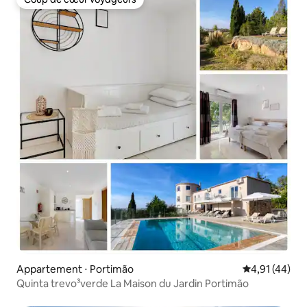
Coup de cœur voyageurs
Appartement ⋅ Portimão
Évaluation mo
4,91 (44)
Quinta trevo³verde La Maison du Jardin Portimão