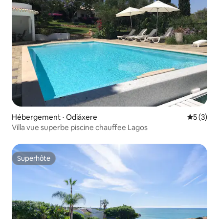
Hébergement ⋅ Odiáxere
Évaluatio
5 (3)
Villa vue superbe piscine chauffee Lagos
Superhôte
Superhôte