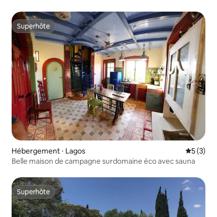
Superhôte
Superhôte
Hébergement ⋅ Lagos
Évaluatio
5 (3)
Belle maison de campagne surdomaine éco avec sauna
Superhôte
Superhôte