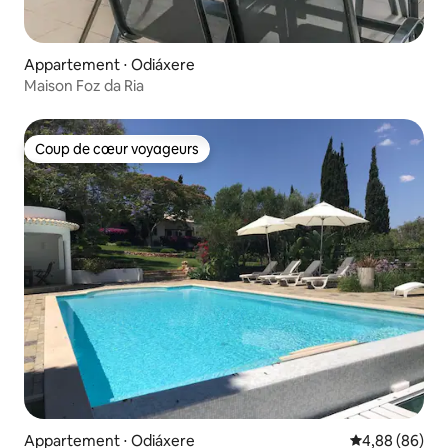
Appartement ⋅ Odiáxere
Maison Foz da Ria
Coup de cœur voyageurs
Coup de cœur voyageurs
Appartement ⋅ Odiáxere
Évaluation mo
4,88 (86)