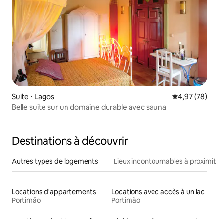
Suite ⋅ Lagos
Évaluation mo
4,97 (78)
Belle suite sur un domaine durable avec sauna
Destinations à découvrir
Autres types de logements
Lieux incontournables à proximit
Locations d'appartements
Locations avec accès à un lac
Portimão
Portimão