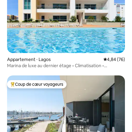
Appartement ⋅ Lagos
Évaluation mo
4,84 (76)
Marina de luxe au dernier étage • Climatisation •
Chauffage au sol • Piscines • Salle de sport
Coup de cœur voyageurs
Coups de cœur voyageurs les plus appréciés