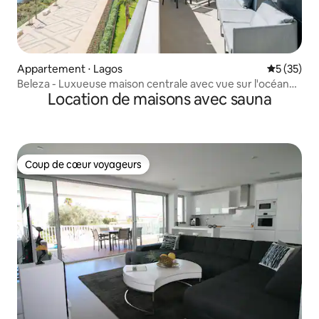
Appartement ⋅ Lagos
Évaluation
5 (35)
Beleza - Luxueuse maison centrale avec vue sur l'océan
Location de maisons avec sauna
près de la plage
Coup de cœur voyageurs
Coup de cœur voyageurs