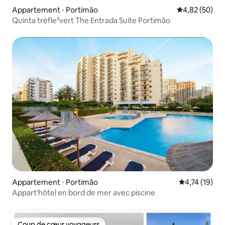
Appartement ⋅ Portimão
Évaluation mo
4,82 (50)
Quinta trèfle³vert The Entrada Suite Portimão
Appartement ⋅ Portimão
Évaluation mo
4,74 (19)
Appart'hôtel en bord de mer avec piscine
Coup de cœur voyageurs