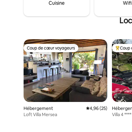
Linge de lits et de toilette fournis
Cuisine
Wifi
Loc
Coup de cœur voyageurs
Coup 
Coup de cœur voyageurs
Coups de
Hébergement
Évaluation moyenne sur
4,96 (25)
Héberge
Loft Villa Mersea
Villa 4 **
GIULIA