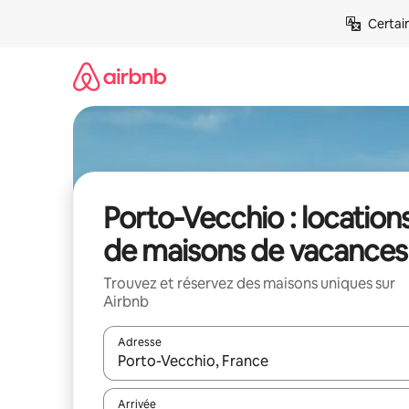
Aller
Certai
directement
au
contenu
Porto-Vecchio : location
de maisons de vacances
Trouvez et réservez des maisons uniques sur
Airbnb
Adresse
Lorsque les résultats s'affichent, utilisez les flèc
Arrivée