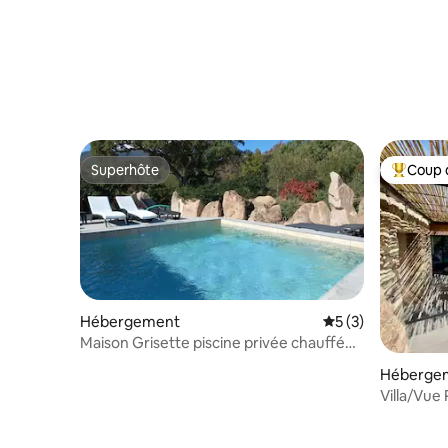
Superhôte
Coup 
Superhôte
Coups de
Hébergement
Évaluation moyenn
5 (3)
Maison Grisette piscine privée chauffée
vue maquis
Héberge
Villa/Vue
Mer/Pisci