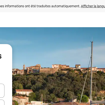
nes informations ont été traduites automatiquement. 
Afficher la lang
s
hes vers le haut et vers le bas pour les parcourir ou en appuyant et en fai