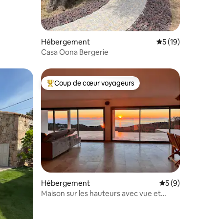
Hébergement
Évaluation moyenne
5 (19)
Casa Oona Bergerie
Coup de cœur voyageurs
lus appréciés
Coups de cœur voyageurs les plus appréciés
mentaires : 5 sur 5
Hébergement
Évaluation moyenn
5 (9)
Maison sur les hauteurs avec vue et
piscine