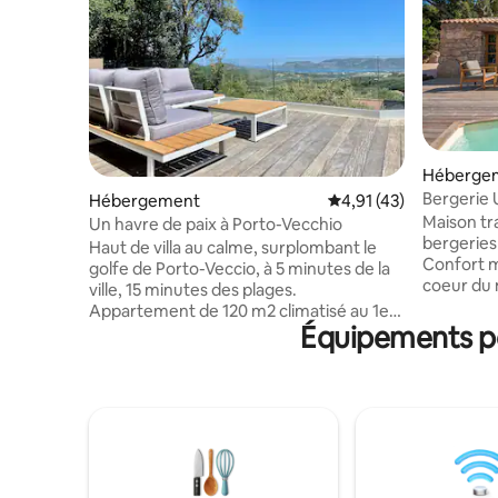
Héberge
Bergerie 
Hébergement
Évaluation moyenne su
4,91 (43)
Maison tra
Un havre de paix à Porto-Vecchio
bergeries
Haut de villa au calme, surplombant le
Confort m
golfe de Porto-Veccio, à 5 minutes de la
coeur du
ville, 15 minutes des plages.
Il se com
Appartement de 120 m2 climatisé au 1er
coin cuisine
Équipements po
et dernier étage avec piscine privative
chambres 
6x3 avec couloir de nage , terrasses de
tout le c
250m2 bed et transats avec coin repas et
Idéalemen
plancha, parking privé. Composé de 2
Porto-Vec
chambres lits en 160 et 2x 80 ( ou 160) un
des plus 
salon avec vue mer et cheminée, cuisine
de l’île. 
équipée, salle de bain, dressing,
patrimoin
buanderie équipée, un wc.Ménage inclu.