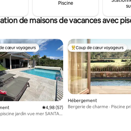
Stationn
télévision,JARDIN DE 1350 PRI
Piscine
su
SANS VIS À VIS. VUE MER
ation de maisons de vacances avec pis
de cœur voyageurs
Coup de cœur voyageurs
 cœur voyageurs les plus appréciés
Coups de cœur voyageurs les p
Hébergement
Bergerie de charme · Piscine pr
 la base de 25 commentaires : 4,96 sur 5
ment
Évaluation moyenne sur la base de 57 commen
4,98 (57)
chauffée
** piscine jardin vue mer SANTA