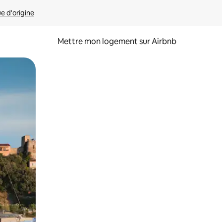
ue d'origine
Mettre mon logement sur Airbnb
sant glisser.