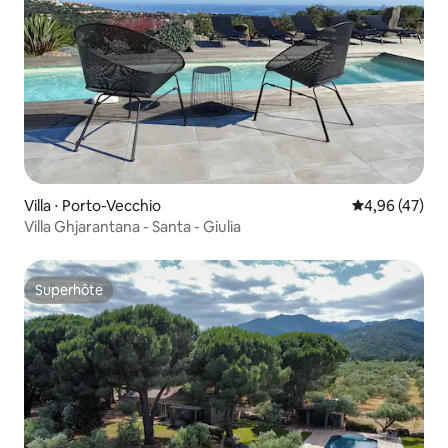
Villa ⋅ Porto-Vecchio
Évaluation mo
4,96 (47)
Villa Ghjarantana - Santa - Giulia
Superhôte
Superhôte