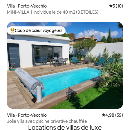
Villa ⋅ Porto-Vecchio
Évaluation
5 (10)
MINI-VILLA 1 individuelle de 40 m2 (3 ETOILES)
Coup de cœur voyageurs
Coups de cœur voyageurs les plus appréciés
Villa ⋅ Porto-Vecchio
Évaluation mo
4,98 (59)
Jolie villa avec piscine privative chauffée
Locations de villas de luxe