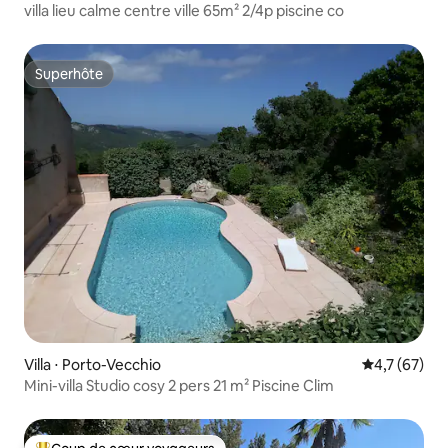
villa lieu calme centre ville 65m² 2/4p piscine co
Superhôte
Superhôte
Villa ⋅ Porto-Vecchio
Évaluation m
4,7 (67)
Mini-villa Studio cosy 2 pers 21 m² Piscine Clim