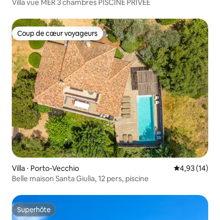
Villa vue MER 3 chambres PISCINE PRIVEE
Coup de cœur voyageurs
Coup de cœur voyageurs
Villa ⋅ Porto-Vecchio
Évaluation mo
4,93 (14)
Belle maison Santa Giulia, 12 pers, piscine
Superhôte
Superhôte