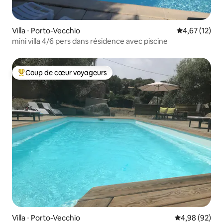
Villa ⋅ Porto-Vecchio
Évaluation mo
4,67 (12)
mini villa 4/6 pers dans résidence avec piscine
Coup de cœur voyageurs
Coups de cœur voyageurs les plus appréciés
Villa ⋅ Porto-Vecchio
Évaluation mo
4,98 (92)