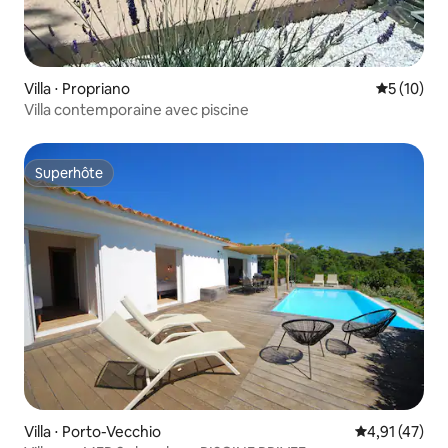
Villa ⋅ Propriano
Évaluation
5 (10)
Villa contemporaine avec piscine
Superhôte
Superhôte
Villa ⋅ Porto-Vecchio
Évaluation mo
4,91 (47)