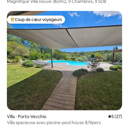
Magnifique Villa neuve 360m2, 9 Chambres, 9 SDB
Coup de cœur voyageurs
Coups de cœur voyageurs les plus appréciés
Villa ⋅ Porto-Vecchio
Évaluation
5 (27)
Villa spacieuse avec piscine-pool house 8/9pers