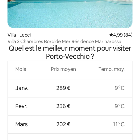
Villa ⋅ Lecci
Évaluation mo
4,99 (84)
Villa 3 Chambres Bord de Mer Résidence Marinarossa
Quel est le meilleur moment pour visiter
Porto-Vecchio ?
Mois
Prix moyen
Temp. moy.
Janv.
289 €
9 °C
Févr.
256 €
9 °C
Mars
202 €
11 °C