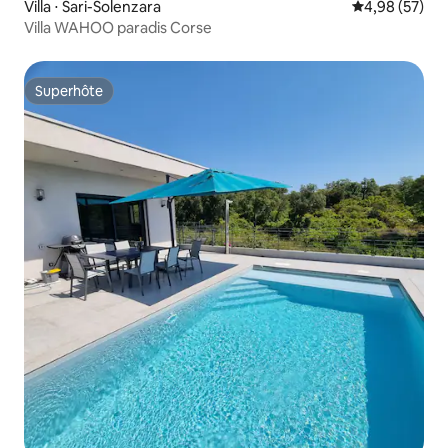
Villa ⋅ Sari-Solenzara
Évaluation mo
4,98 (57)
Villa WAHOO paradis Corse
Superhôte
Superhôte