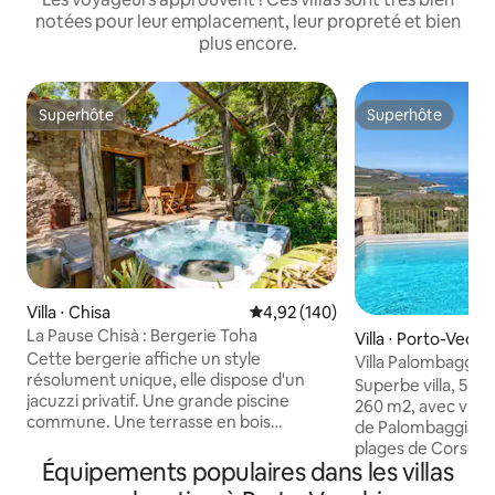
notées pour leur emplacement, leur propreté et bien
plus encore.
Superhôte
Superhôte
Superhôte
Superhôte
Villa ⋅ Chisa
Évaluation moyenne sur la base 
4,92 (140)
La Pause Chisà : Bergerie Toha
Villa ⋅ Porto-Vecch
Cette bergerie affiche un style
Villa Palombaggia
résolument unique, elle dispose d'un
époustouflante à 
Superbe villa, 5 ch
jacuzzi privatif. Une grande piscine
260 m2, avec vue 
commune. Une terrasse en bois
de Palombaggia, un
suspendue au dessus d’une splendide
plages de Corse. L
rivière avec vue imprenable sur la vallée
Équipements populaires dans les villas
matériaux vous c
du Travu. Un endroit authentique où
l'emplacement et 