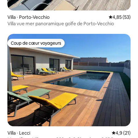
Villa ⋅ Porto-Vecchio
Évaluation mo
4,85 (53)
Villa vue mer panoramique golfe de Porto-Vecchio
Coup de cœur voyageurs
Coup de cœur voyageurs
Villa ⋅ Lecci
Évaluation m
4,9 (21)