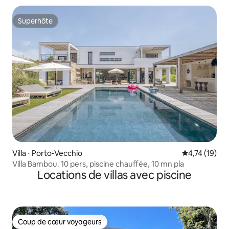
Superhôte
Superhôte
Villa ⋅ Porto-Vecchio
Évaluation mo
4,74 (19)
Villa Bambou. 10 pers, piscine chauffée, 10 mn pla
Locations de villas avec piscine
Coup de cœur voyageurs
Coup de cœur voyageurs