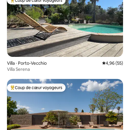
Coup de cœur voyageurs
Coups de cœur voyageurs les plus appréciés
Villa ⋅ Porto-Vecchio
Évaluation mo
4,96 (55)
Villa Serena
Coup de cœur voyageurs
Coups de cœur voyageurs les plus appréciés