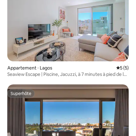
Appartement ⋅ Lagos
Évaluatio
5 (5)
Seaview Escape | Piscine, Jacuzzi, à 7 minutes à pied de la
plage
Superhôte
Superhôte