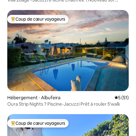
Airbnb
Coup de cœur voyageurs
Coups de cœur voyageurs les plus appréciés
Hébergement ⋅ Albufeira
Évaluation
5 (51)
Oura Strip Nights ? Piscine-Jacuzzi Prêt à rouler 5'walk
Coup de cœur voyageurs
Coups de cœur voyageurs les plus appréciés