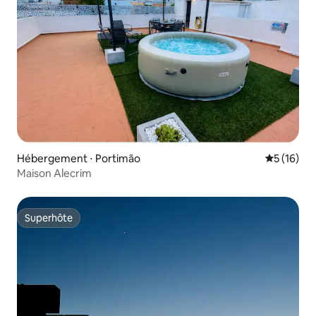
Hébergement ⋅ Portimão
Évaluation
5 (16)
Maison Alecrim
Superhôte
Superhôte