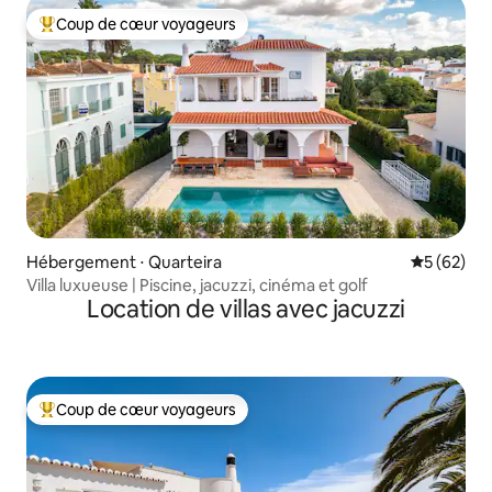
Coup de cœur voyageurs
Coups de cœur voyageurs les plus appréciés
Hébergement ⋅ Quarteira
Évaluation
5 (62)
Villa luxueuse | Piscine, jacuzzi, cinéma et golf
Location de villas avec jacuzzi
Coup de cœur voyageurs
Coups de cœur voyageurs les plus appréciés