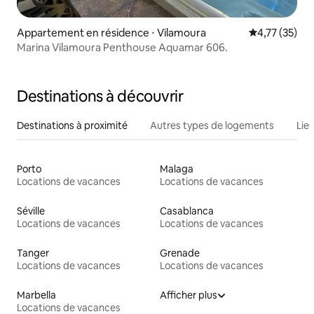
Appartement en résidence ⋅ Vilamoura
Évaluation mo
4,77 (35)
Marina Vilamoura Penthouse Aquamar 606.
Destinations à découvrir
Destinations à proximité
Autres types de logements
Lie
Porto
Malaga
Locations de vacances
Locations de vacances
Séville
Casablanca
Locations de vacances
Locations de vacances
Tanger
Grenade
Locations de vacances
Locations de vacances
Marbella
Afficher plus
Locations de vacances