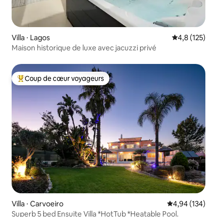
Villa ⋅ Lagos
Évaluation mo
4,8 (125)
Maison historique de luxe avec jacuzzi privé
Coup de cœur voyageurs
Coups de cœur voyageurs les plus appréciés
Villa ⋅ Carvoeiro
Évaluation moy
4,94 (134)
Superb 5 bed Ensuite Villa *HotTub *Heatable Pool.