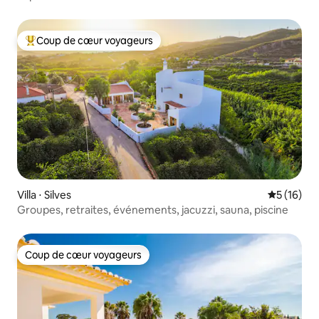
Coup de cœur voyageurs
Coups de cœur voyageurs les plus appréciés
Villa ⋅ Silves
Évaluation
5 (16)
Groupes, retraites, événements, jacuzzi, sauna, piscine
Coup de cœur voyageurs
Coup de cœur voyageurs