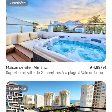
Superhôte
Superhôte
Maison de ville ⋅ Almancil
Évaluation m
4,89 (9)
Superbe retraite de 2 chambres à la plage à Vale do Lobo
Superhôte
Superhôte