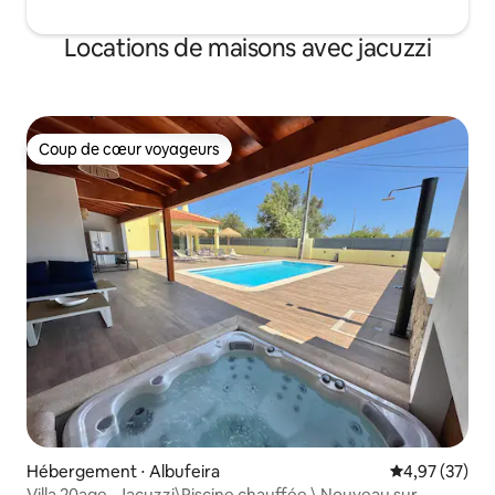
Locations de maisons avec jacuzzi
Coup de cœur voyageurs
Coup de cœur voyageurs
Hébergement ⋅ Albufeira
Évaluation mo
4,97 (37)
Villa 20age -Jacuzzi\Piscine chauffée \ Nouveau sur