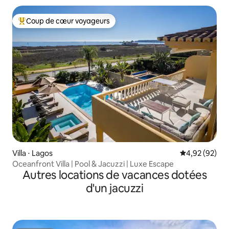
Coup de cœur voyageurs
Coups de cœur voyageurs les plus appréciés
Villa ⋅ Lagos
Évaluation mo
4,92 (92)
Oceanfront Villa | Pool & Jacuzzi | Luxe Escape
Autres locations de vacances dotées
d'un jacuzzi