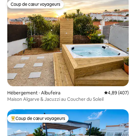
Coup de cœur voyageurs
Coup de cœur voyageurs
Hébergement ⋅ Albufeira
Évaluation moy
4,89 (407)
Maison Algarve & Jacuzzi au Coucher du Soleil
Coup de cœur voyageurs
Coups de cœur voyageurs les plus appréciés