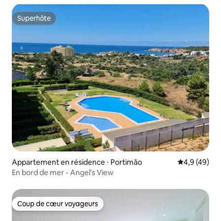
Superhôte
Superhôte
Appartement en résidence ⋅ Portimão
Évaluation m
4,9 (49)
En bord de mer - Angel's View
Coup de cœur voyageurs
Coup de cœur voyageurs