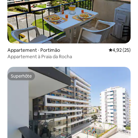
Appartement ⋅ Portimão
Évaluation mo
4,92 (25)
Appartement à Praia da Rocha
Superhôte
Superhôte