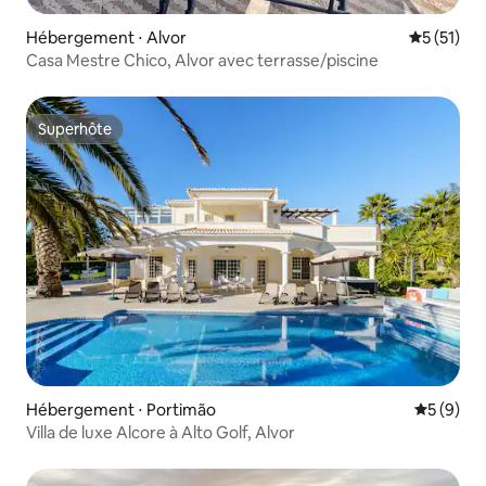
Hébergement ⋅ Alvor
Évaluation
5 (51)
Casa Mestre Chico, Alvor avec terrasse/piscine
Superhôte
Superhôte
Hébergement ⋅ Portimão
Évaluatio
5 (9)
Villa de luxe Alcore à Alto Golf, Alvor