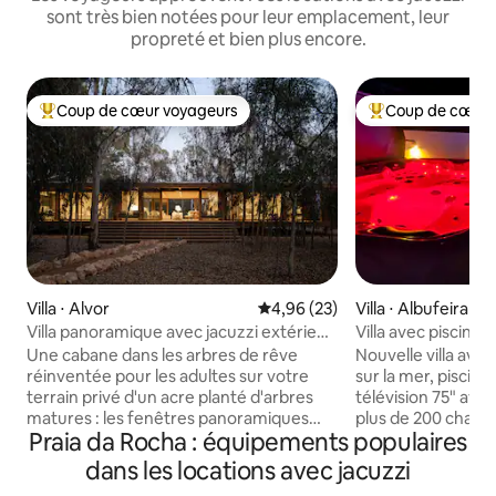
sont très bien notées pour leur emplacement, leur
propreté et bien plus encore.
Coup de cœur voyageurs
Coup de cœur 
Coups de cœur voyageurs les plus appréciés
Coups de cœur vo
Villa ⋅ Alvor
Évaluation moyenne sur la base
4,96 (23)
Villa ⋅ Albufeira
Villa panoramique avec jacuzzi extérieur,
Villa avec piscine, 
golf de Penina
massage, salle de 
Une cabane dans les arbres de rêve
Nouvelle villa av
réinventée pour les adultes sur votre
sur la mer, piscine
terrain privé d'un acre planté d'arbres
télévision 75" av
matures : les fenêtres panoramiques
plus de 200 chaîne
Praia da Rocha : équipements populaires
estompent les frontières entre
gaz, climatisation 
l'intérieur et l'extérieur, tandis que les
chambres, à 10 min
dans les locations avec jacuzzi
lattes en bois offrent de l'intimité pour
Oura. Piscine avec 