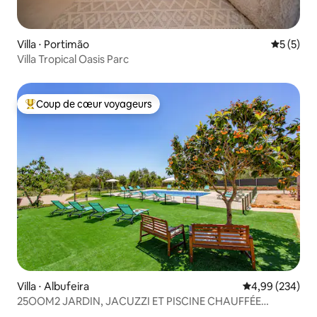
Villa ⋅ Portimão
Évaluatio
5 (5)
Villa Tropical Oasis Parc
Coup de cœur voyageurs
Coups de cœur voyageurs les plus appréciés
Villa ⋅ Albufeira
Évaluation moy
4,99 (234)
25OOM2 JARDIN, JACUZZI ET PISCINE CHAUFFÉE
(extras)