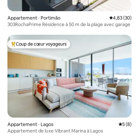
Appartement ⋅ Portimão
Évaluation mo
4,83 (30)
303RochaPrime Résidence à 50 m de la plage avec garage
Coup de cœur voyageurs
Coups de cœur voyageurs les plus appréciés
Appartement ⋅ Lagos
Évaluatio
5 (8)
Appartement de luxe Vibrant Marina à Lagos