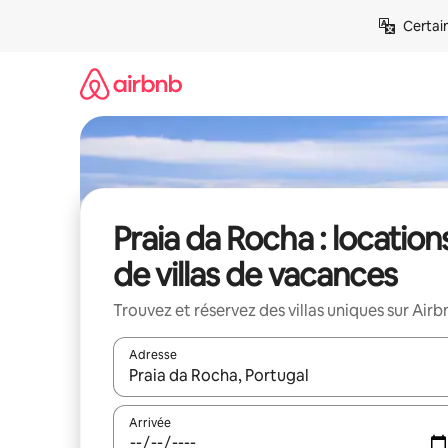
Aller
Certai
directement
au
contenu
Praia da Rocha : location
de villas de vacances
Trouvez et réservez des villas uniques sur Airb
Adresse
Lorsque les résultats s'affichent, utilisez les flèc
Arrivée