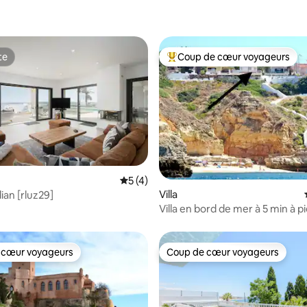
te
Coup de cœur voyageurs
te
Coups de cœur voyageurs les p
r la base de 20 commentaires : 4,75 sur 5
Évaluation moyenne sur la base de 4 co
5 (4)
Villa
dian [rluz29]
Villa en bord de mer à 5 min à p
Carvoeiro
 cœur voyageurs
Coup de cœur voyageurs
 cœur voyageurs
Coup de cœur voyageurs