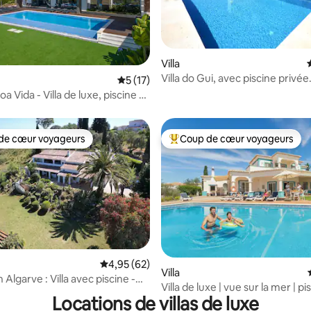
sur la base de 5 commentaires : 4,6 sur 5
Villa
Villa do Gui, avec piscine privée
Évaluation moyenne sur la base de 17 co
5 (17)
chauffée*.
a Vida - Villa de luxe, piscine à
ent chauffée
de cœur voyageurs
Coup de cœur voyageurs
 cœur voyageurs les plus appréciés
Coups de cœur voyageurs les p
e sur la base de 5 commentaires : 5 sur 5
Évaluation moyenne sur la base de 62 commen
4,95 (62)
Villa
 Algarve : Villa avec piscine -
Villa de luxe | vue sur la mer | pi
Locations de villas de luxe
chauffée | près de la plage