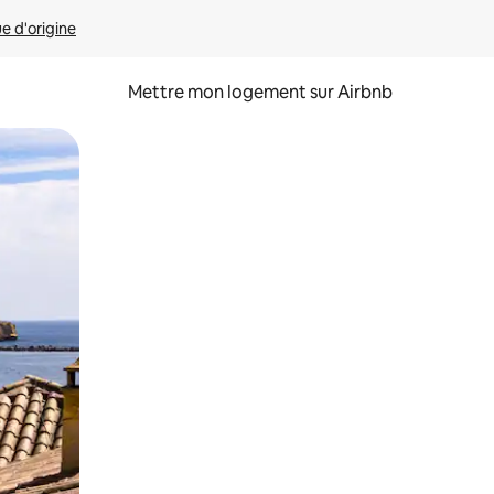
ue d'origine
Mettre mon logement sur Airbnb
sant glisser.