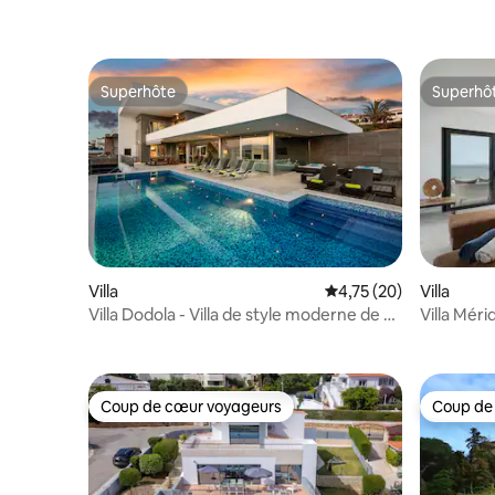
Superhôte
Superhô
Superhôte
Superhô
Villa
Évaluation moyenne su
4,75 (20)
Villa
Villa Dodola - Villa de style moderne de 5
Villa Méri
chambres - grea
Coup de cœur voyageurs
Coup de
Coup de cœur voyageurs
Coup de