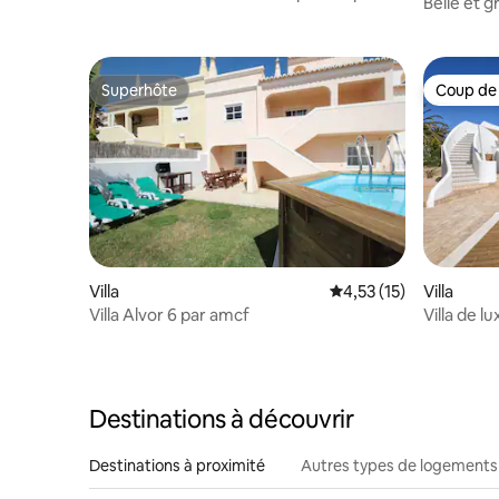
Belle et g
plage
Superhôte
Coup de
Superhôte
Coup de
Villa
Évaluation moyenne su
4,53 (15)
Villa
Villa Alvor 6 par amcf
Villa de l
privée
Destinations à découvrir
Destinations à proximité
Autres types de logements