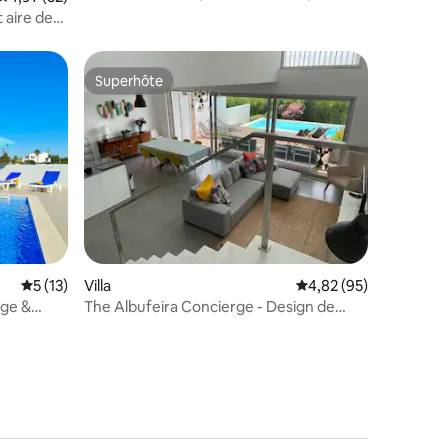
Escape
t aire de
Superhôte
Superhôte
mmentaires : 5 sur 5
Évaluation moyenne sur la base de 13 commentaires : 5 sur 5
5 (13)
Villa
Évaluation moyenne su
4,82 (95)
age &
The Albufeira Concierge - Design de
piscine et de jardins