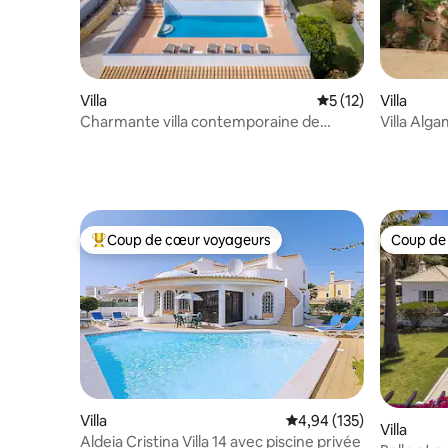
Villa
Évaluation moyenne
5 (12)
Villa
Charmante villa contemporaine de
Villa Alga
3 chambres à Carvoeiro
plages
Coup de cœur voyageurs
Coup de
Coups de cœur voyageurs les plus appréciés
Coup de
Villa
Évaluation moyenne sur
4,94 (135)
Villa
Aldeia Cristina Villa 14 avec piscine privée