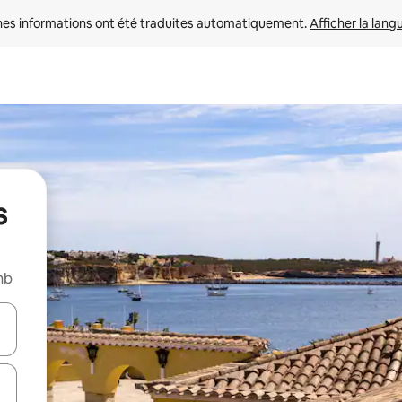
nes informations ont été traduites automatiquement. 
Afficher la lang
s
nb
hes vers le haut et vers le bas pour les parcourir ou en appuyant et en fai