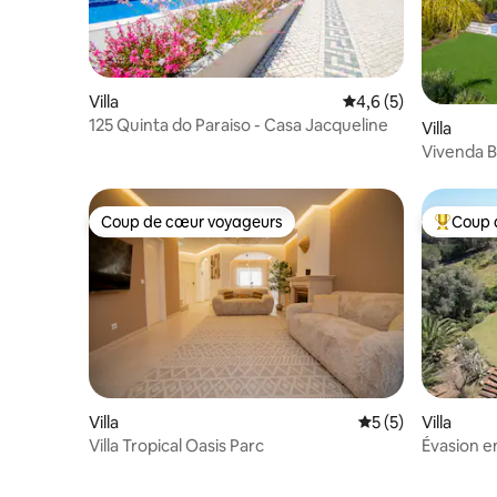
Villa
Évaluation moyenne 
4,6 (5)
125 Quinta do Paraiso - Casa Jacqueline
Villa
Vivenda Bo
débordem
Coup de cœur voyageurs
Coup 
Coup de cœur voyageurs
Coups de
Villa
Évaluation moyenn
5 (5)
Villa
Villa Tropical Oasis Parc
Évasion en
billard