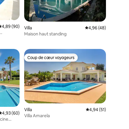
Évaluation moyenne sur la base de 90 commentaires : 4,89 sur 5
4,89 (90)
Villa
Évaluation moyenne su
4,96 (48)
mmentaires : 5 sur 5
Maison haut standing
Coup de cœur voyageurs
lus appréciés
Coup de cœur voyageurs
taires : 4,95 sur 5
Villa
Évaluation moyenne su
4,94 (51)
Évaluation moyenne sur la base de 60 commentaires : 4,93 sur 5
4,93 (60)
Villa Amarela
scine