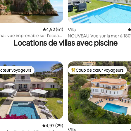
 sur la base de 12 commentaires : 5 sur 5
Évaluation moyenne sur la base de 61 comme
4,92 (61)
Villa
É
ma : vue imprenable sur l'océan/
NOUVEAU Vue sur la mer à 180
Locations de villas avec piscine
piscine privée chauffée
 cœur voyageurs
Coup de cœur voyageurs
 cœur voyageurs
Coups de cœur voyageurs les p
 la base de 135 commentaires : 4,94 sur 5
Évaluation moyenne sur la base de 29 commen
4,97 (29)
Villa