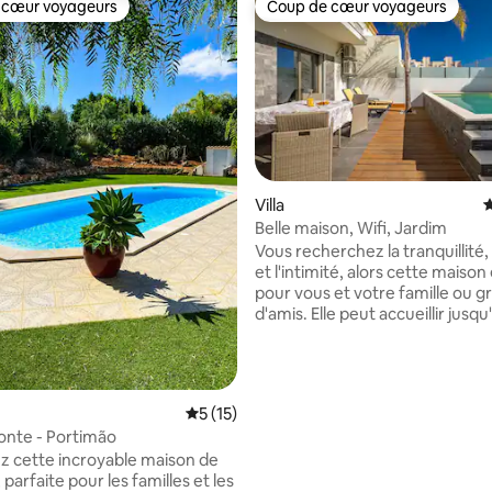
 cœur voyageurs
Coup de cœur voyageurs
 cœur voyageurs
Coup de cœur voyageurs
 la base de 23 commentaires : 4,96 sur 5
Villa
É
Belle maison, Wifi, Jardim
Vous recherchez la tranquillité,
et l'intimité, alors cette maison
pour vous et votre famille ou 
d'amis. Elle peut accueillir jusqu
adultes, 2 enfants et 1 bébé. V
pouvez laisser votre voiture dan
garage car cette maison est p
tout ce dont vous avez besoin
Évaluation moyenne sur la base de 15 co
5 (15)
vos vacances, à 500 mètres de l
monte - Portimão
minutes à pied), à 20 mètres du
 cette incroyable maison de
supermarché et des pâtisseries
parfaite pour les familles et les
environs. Armação de Pêra est 