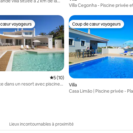
rande villa située à 2 km de la
Villa Cegonha - Piscine privée e
jeux.
 cœur voyageurs
Coup de cœur voyageurs
 cœur voyageurs
Coup de cœur voyageurs
r la base de 15 commentaires : 4,53 sur 5
Évaluation moyenne sur la base de 10 co
5 (10)
uxe dans un resort avec piscine
Villa
Casa Limão | Piscine privée - Pl
Centre (650m)
Lieux incontournables à proximité