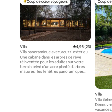
Coup de cœur voyageurs
Coup de
Coups de cœur voyageurs les plus appréciés
Coup de
Villa
Évaluation moyenne sur
4,96 (23)
Villa panoramique avec jacuzzi extérieur,
golf de Penina
Une cabane dans les arbres de rêve
réinventée pour les adultes sur votre
terrain privé d'un acre planté d'arbres
matures : les fenêtres panoramiques
estompent les frontières entre l'intérieur
et l'extérieur, tandis que les lattes en bois
offrent de l'intimité pour les douches
extérieures et un jacuzzi privé à ciel
Villa
ouvert. L'architecture et la nature se
Villa Bel
mélangent harmonieusement dans
Découvrez
cette conception surélevée d'un seul
vacances, 
étage, conçue avec des matériaux