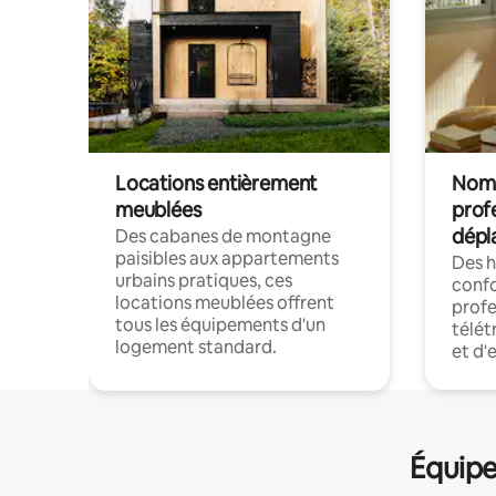
Locations entièrement
Noma
meublées
prof
dépl
Des cabanes de montagne
paisibles aux appartements
Des 
urbains pratiques, ces
confo
locations meublées offrent
profe
tous les équipements d'un
télét
logement standard.
et d'
Équipe