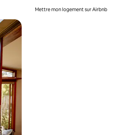
Mettre mon logement sur Airbnb
sant glisser.