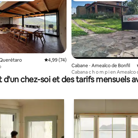
 la base de 70 commentaires : 4,87 sur 5
 Querétaro
Évaluation moyenne sur la base de 74 commen
4,99 (74)
Cabane ⋅ Amealco de Bonfil
o
Cabana c h o m p i en Amealco de bonfil
t d'un chez-soi et des tarifs mensuels 
Querétaro