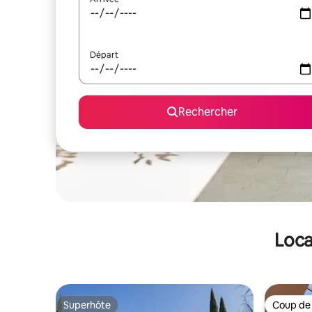
Départ
Rechercher
Loca
Superhôte
Coup de
Superhôte
Coup de