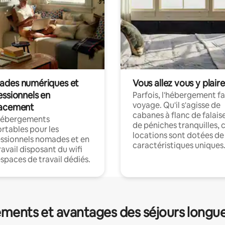
des numériques et
Vous allez vous y plaire
essionnels en
Parfois, l'hébergement fai
voyage. Qu'il s'agisse de
acement
cabanes à flanc de falais
hébergements
de péniches tranquilles, 
rtables pour les
locations sont dotées de
ssionnels nomades et en
caractéristiques uniques
ravail disposant du wifi
espaces de travail dédiés.
ments et avantages des séjours longu