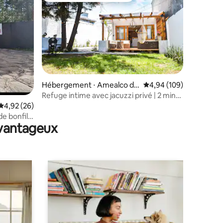
Hébergement ⋅ Amealco de
Évaluation moyenne sur
4,94 (109)
Bonfil
Refuge intime avec jacuzzi privé | 2 min
taires : 4,99 sur 5
du centre
Évaluation moyenne sur la base de 26 commentaires : 4,92 sur 5
4,92 (26)
avantageux