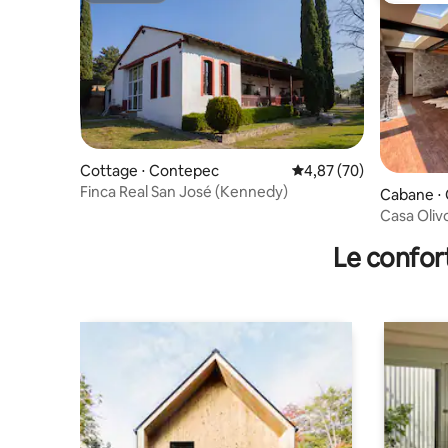
Cottage ⋅ Contepec
Évaluation moyenne sur
4,87 (70)
Finca Real San José (Kennedy)
Cabane ⋅
Casa Oliv
Le confor