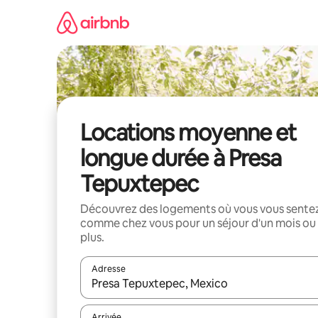
Aller
directement
au
contenu
Locations moyenne et
longue durée à Presa
Tepuxtepec
Découvrez des logements où vous vous sente
comme chez vous pour un séjour d'un mois ou
plus.
Adresse
Lorsque les résultats s'affichent, utilisez les flèc
Arrivée