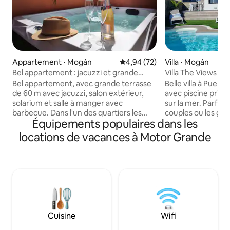
Appartement ⋅ Mogán
Évaluation moyenne sur la base
4,94 (72)
Villa ⋅ Mogán
Bel appartement : jacuzzi et grande
Villa The Views ave
terrasse Puerto Rico
Bel appartement, avec grande terrasse
Belle villa à Puert
de 60 m avec jacuzzi, salon extérieur,
avec piscine priv
solarium et salle à manger avec
sur la mer. Parfait 
barbecue. Dans l'un des quartiers les
couples ou les grou
Équipements populaires dans les
plus calmes de Porto Rico, au sud de
trois chambres, c
Gran Canaria, à 5 minutes des nouveaux
terrasse pour prof
locations de vacances à Motor Grande
centres commerciaux, à 20 minutes de
coucher du soleil
la plage et à côté d'un arrêt de taxi et
comprennent des s
d'un supermarché. Il dispose de deux
privatives, tandis 
chambres doubles, d'un salon-salle à
dispose d'une salle
manger, d'une cuisine et d'une salle de
quelques pas. La c
bains récemment rénovées. Il dispose
salon s'ouvrent d
du Wifi, Smart TV (netflix, HBO...),
espaces extérieu
climatisation, lave-linge et lave-vaisselle.
espace barbecue, 
Cuisine
Wifi
Capacité de 1 à 4 personnes.
un confortable sa