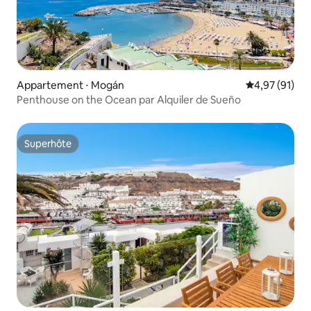
Appartement ⋅ Mogán
Évaluation mo
4,97 (91)
Penthouse on the Ocean par Alquiler de Sueño
Superhôte
Superhôte