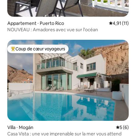
Appartement ⋅ Puerto Rico
Évaluation m
4,91 (11)
NOUVEAU : Amadores avec vue sur l'océan
Coup de cœur voyageurs
Coups de cœur voyageurs les plus appréciés
Villa ⋅ Mogán
Évaluatio
5 (6)
Casa Vista : une vue imprenable sur la mer vous attend