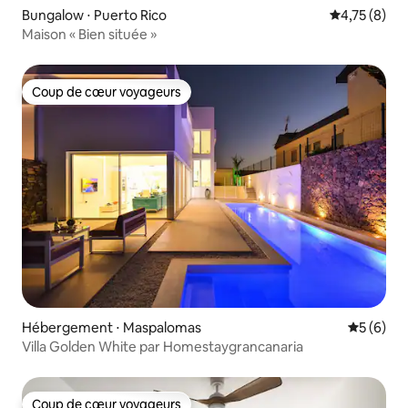
Bungalow ⋅ Puerto Rico
Évaluation m
4,75 (8)
Maison « Bien située »
Coup de cœur voyageurs
Coup de cœur voyageurs
Hébergement ⋅ Maspalomas
Évaluatio
5 (6)
Villa Golden White par Homestaygrancanaria
Coup de cœur voyageurs