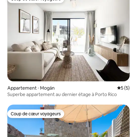
Coup de cœur voyageurs
Appartement ⋅ Mogán
Évaluatio
5 (5)
Superbe appartement au dernier étage à Porto Rico
Coup de cœur voyageurs
Coup de cœur voyageurs