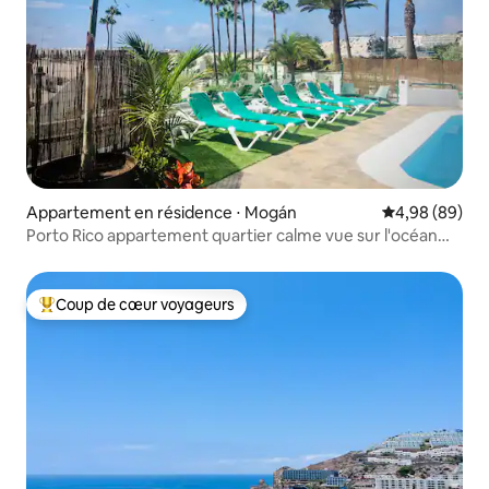
Appartement en résidence ⋅ Mogán
Évaluation mo
4,98 (89)
Porto Rico appartement quartier calme vue sur l'océan
WIFI
Coup de cœur voyageurs
Coups de cœur voyageurs les plus appréciés