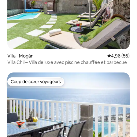
Villa ⋅ Mogán
Évaluation mo
4,96 (56)
Villa Chil – Villa de luxe avec piscine chauffée et barbecue
Coup de cœur voyageurs
Coup de cœur voyageurs