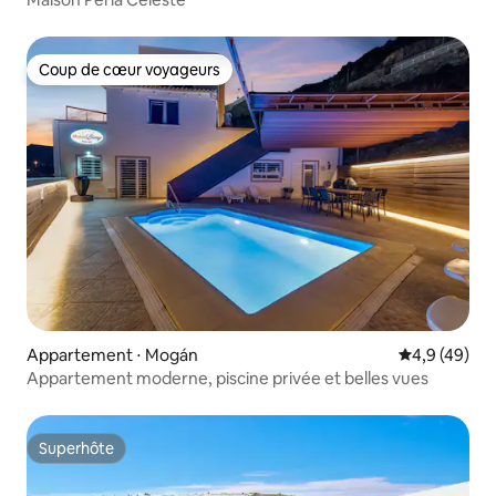
Coup de cœur voyageurs
Coup de cœur voyageurs
Appartement ⋅ Mogán
Évaluation m
4,9 (49)
Appartement moderne, piscine privée et belles vues
Superhôte
Superhôte