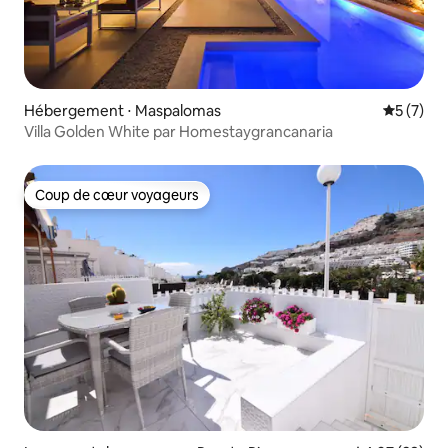
Hébergement ⋅ Maspalomas
Évaluatio
5 (7)
Villa Golden White par Homestaygrancanaria
Coup de cœur voyageurs
Coup de cœur voyageurs