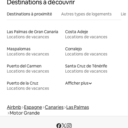
Destinations à découvrir
Destinations à proximité
Autres types de logements
Lie
Las Palmas de Gran Canaria
Costa Adeje
Locations de vacances
Locations de vacances
Maspalomas
Corralejo
Locations de vacances
Locations de vacances
Puerto del Carmen
Santa Cruz de Ténérife
Locations de vacances
Locations de vacances
Puerto de la Cruz
Afficher plus
Locations de vacances
Airbnb
Espagne
Canaries
Las Palmas
Motor Grande