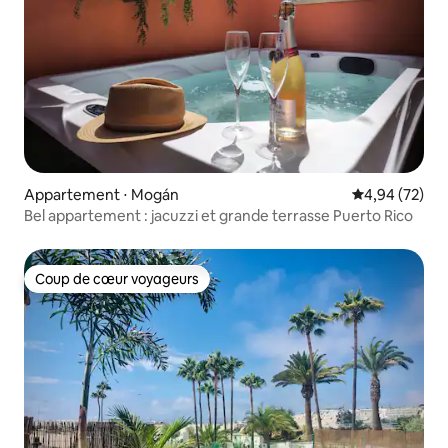
Appartement ⋅ Mogán
Évaluation mo
4,94 (72)
Bel appartement : jacuzzi et grande terrasse Puerto Rico
Coup de cœur voyageurs
Coup de cœur voyageurs