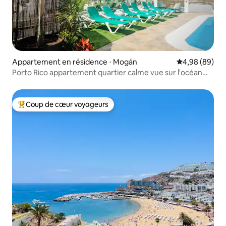
Appartement en résidence ⋅ Mogán
Évaluation mo
4,98 (89)
Porto Rico appartement quartier calme vue sur l'océan
WIFI
Coup de cœur voyageurs
Coups de cœur voyageurs les plus appréciés