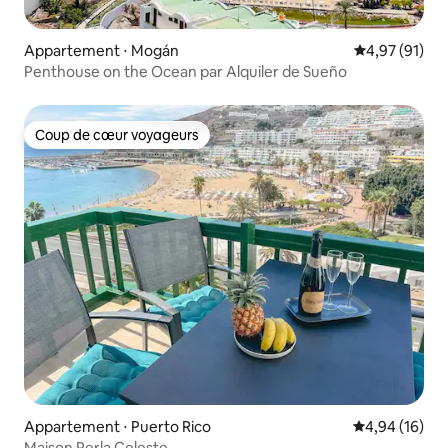
Appartement ⋅ Mogán
Évaluation mo
4,97 (91)
Penthouse on the Ocean par Alquiler de Sueño
Coup de cœur voyageurs
Coup de cœur voyageurs
Appartement ⋅ Puerto Rico
Évaluation mo
4,94 (16)
Maison Perla Celeste