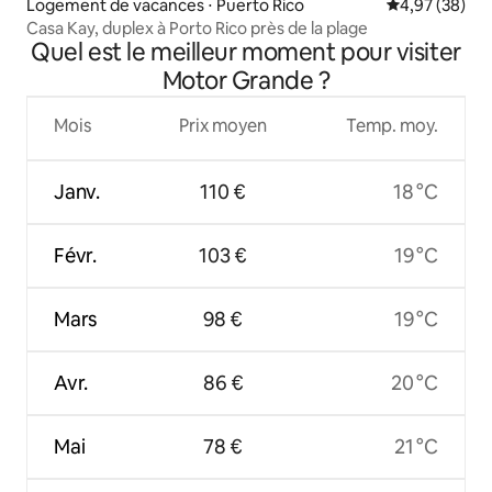
Logement de vacances ⋅ Puerto Rico
Évaluation mo
4,97 (38)
Casa Kay, duplex à Porto Rico près de la plage
Quel est le meilleur moment pour visiter
Motor Grande ?
Mois
Prix moyen
Temp. moy.
Janv.
110 €
18 °C
Févr.
103 €
19 °C
Mars
98 €
19 °C
Avr.
86 €
20 °C
Mai
78 €
21 °C