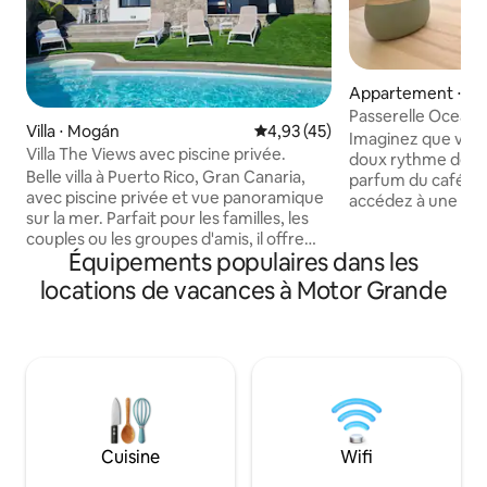
Appartement ⋅ M
Passerelle Ocean
Villa ⋅ Mogán
Évaluation moyenne sur la base
4,93 (45)
Imaginez que vous 
Villa The Views avec piscine privée.
doux rythme de l'A
Belle villa à Puerto Rico, Gran Canaria,
parfum du café ch
avec piscine privée et vue panoramique
accédez à une terr
sur la mer. Parfait pour les familles, les
à la baie, d'où vo
couples ou les groupes d'amis, il offre
mer et le ciel qui
Équipements populaires dans les
trois chambres, chacune avec sa propre
Bienvenue à « Oc
terrasse pour profiter du lever ou du
votre maison lumi
locations de vacances à Motor Grande
coucher du soleil. Deux chambres
au cœur de Puerto
comprennent des salles de bains
Grande Canarie. Que vous soyez à la
privatives, tandis que la troisième
recherche d'un typ
dispose d'une salle de bains privée à
pour vous ressour
quelques pas. La cuisine ouverte et le
planifiiez une es
salon s'ouvrent directement sur des
chaque détail est 
espaces extérieurs, notamment un
puissiez simplemen
espace barbecue, une terrasse repas et
détendre.
Cuisine
Wifi
un confortable salon de détente.