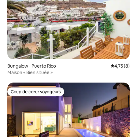
Bungalow ⋅ Puerto Rico
Évaluation m
4,75 (8)
Maison « Bien située »
Coup de cœur voyageurs
Coup de cœur voyageurs