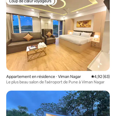
Coup de cœur voyageurs
Coup de cœur voyageurs
Appartement en résidence ⋅ Viman Nagar
Évaluation mo
4,92 (63)
Le plus beau salon de l'aéroport de Pune à Viman Nagar