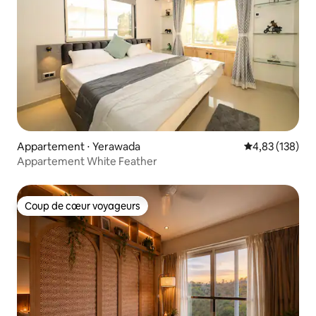
Appartement ⋅ Yerawada
Évaluation moy
4,83 (138)
Appartement White Feather
Coup de cœur voyageurs
Coup de cœur voyageurs