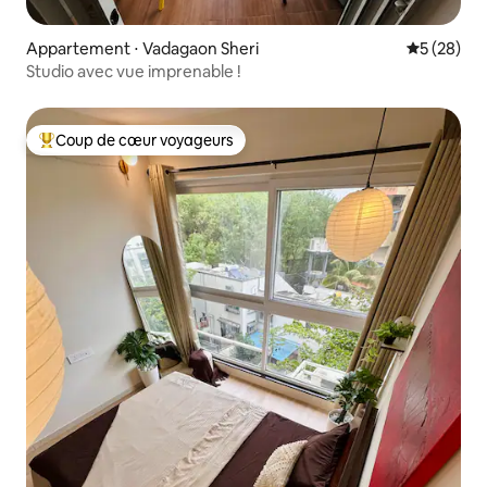
Appartement ⋅ Vadagaon Sheri
Évaluation
5 (28)
Studio avec vue imprenable !
Coup de cœur voyageurs
Coups de cœur voyageurs les plus appréciés