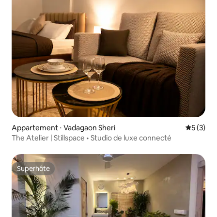
Appartement ⋅ Vadagaon Sheri
Évaluatio
5 (3)
The Atelier | Stillspace • Studio de luxe connecté
Superhôte
Superhôte