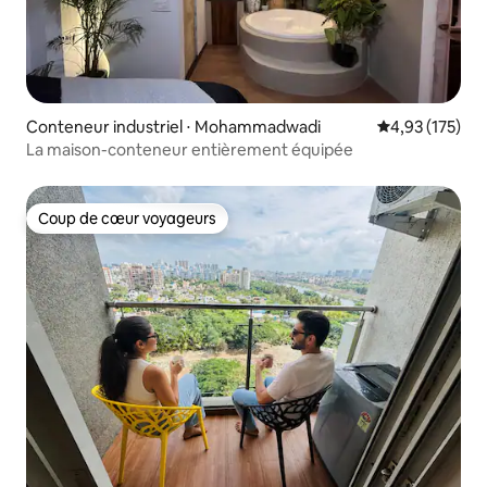
Conteneur industriel ⋅ Mohammadwadi
Évaluation moy
4,93 (175)
La maison-conteneur entièrement équipée
Coup de cœur voyageurs
Coup de cœur voyageurs