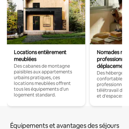
Locations entièrement
Nomades num
meublées
professionnel
déplacement
Des cabanes de montagne
paisibles aux appartements
Des hébergem
urbains pratiques, ces
confortables p
locations meublées offrent
professionnels
tous les équipements d'un
télétravail dis
logement standard.
et d'espaces de
Équipements et avantages des séjours