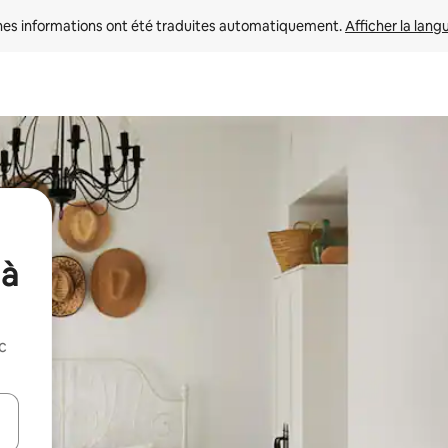
nes informations ont été traduites automatiquement. 
Afficher la lang
 à
c
hes vers le haut et vers le bas pour les parcourir ou en appuyant et en fai