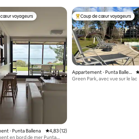
 cœur voyageurs
Coup de cœur voyageurs
 cœur voyageurs
Coups de cœur voyageurs les p
Appartement ⋅ Punta Ballen
É
r la base de 24 commentaires : 4,79 sur 5
a
Green Park, avec vue sur le lac
nt ⋅ Punta Ballena
Évaluation moyenne sur la base de 12 comme
4,83 (12)
ent en bord de mer Punta