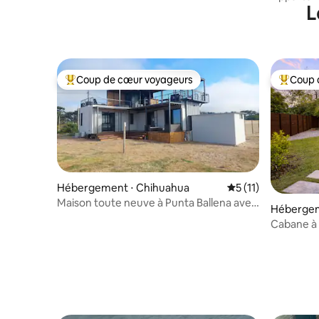
L
Ballena 3
Coup de cœur voyageurs
Coup 
Coups de cœur voyageurs les plus appréciés
Coups de
Hébergement ⋅ Chihuahua
Évaluation moyenne
5 (11)
Maison toute neuve à Punta Ballena avec
Hébergem
vue sur la mer
Cabane à