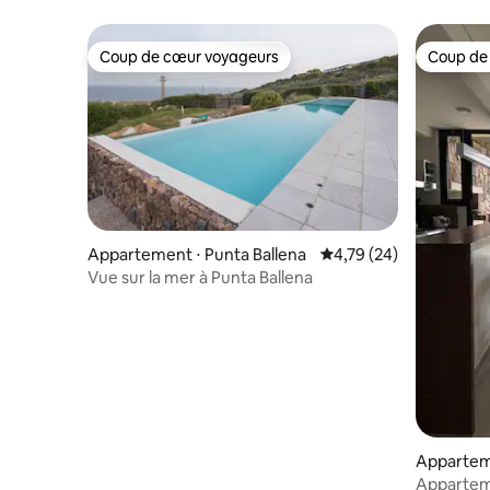
l'océan
Coup de cœur voyageurs
Coup de
Coup de cœur voyageurs
Coup de
Appartement ⋅ Punta Ballena
Évaluation moyenne su
4,79 (24)
Vue sur la mer à Punta Ballena
Apparteme
Appartem