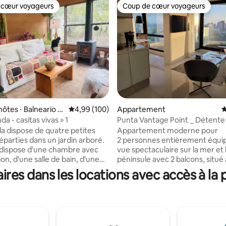
 cœur voyageurs
Coup de cœur voyageurs
 cœur voyageurs
Coup de cœur voyageurs
la base de 262 commentaires : 4,92 sur 5
hôtes ⋅ Balneario B
Évaluation moyenne sur la base de 100 commen
4,99 (100)
Appartement
É
es
da - casitas vivas » 1
Punta Vantage Point _ Détente 
a dispose de quatre petites
Appartement moderne pour
éparties dans un jardin arboré.
2 personnes entièrement équi
dispose d'une chambre avec
vue spectaculaire sur la mer et 
ion, d'une salle de bain, d'une
péninsule avec 2 balcons, situé 
 d'un jardin d'hiver avec poêle à
quelques rues du centre et des
es dans les locations avec accès à la 
mansa & brava. Comprend l'util
de faune et de flore, à 500 m
son propre garage, des équip
e (10 min à pied). Les
haute catégorie tels que piscin
ons sont artisanales, réalisées
intérieure et extérieure, sauna,
propriétaires Adri et Tato, avec
sport, salon d'affaires et récep