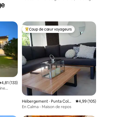
ge
Seagarden Tower
Coup de cœur voyageurs
Coups de cœur voyageurs les plus appréciés
taires : 4,97 sur 5
valuation moyenne sur la base de 133 commentaires : 4,81 sur 5
4,81 (133)
cine
Hébergement ⋅ Punta Color
Évaluation moyenne sur
4,99 (105)
ada
En Calma - Maison de repos