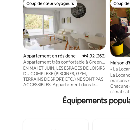
Coup de cœur voyageurs
Coup de
Coup de cœur voyageurs
Coup de
Appartement en résidence
Évaluation moyenne sur 
4,92 (262)
⋅ Punta Ballena
Appartement très confortable à Green
Maison d'
Park
EN MAI ET JUIN, LES ESPACES DE LOISIRS
uenos Air
« La Locan
DU COMPLEXE (PISCINES, GYM,
La Locand
TERRAINS DE SPORT, ETC.) NE SONT PAS
maisons r
ACCESSIBLES. Appartement dans le
Chacune 
Green Park Private Club, au sein du
climatisat
Solanas Vacation Club (Tour L). Entouré
cuisine et
Équipements populair
de verdure et à quelques minutes de la
bois. Située dans un quartier calme,
plage. Idéal pour des vacances en famille
entourée 
ou entre amis. Air pur, repos,
de la plag
promenades et divertissement. Accès à
constructi
la salle de sport, aux piscines, au sauna et
par leurs 
aux activités récréatives de Solanas pour