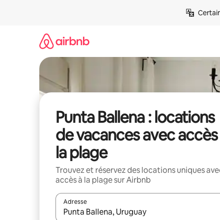
Aller
Certai
directement
au
contenu
Punta Ballena : locations
de vacances avec accès
la plage
Trouvez et réservez des locations uniques ave
accès à la plage sur Airbnb
Adresse
Lorsque les résultats s'affichent, utilisez les flèc