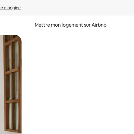
ue d'origine
Mettre mon logement sur Airbnb
sant glisser.