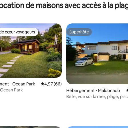
ocation de maisons avec accès à la pla
01
de cœur voyageurs
Superhôte
 cœur voyageurs les plus appréciés
Superhôte
 sur la base de 11 commentaires : 5 sur 5
ent ⋅ Ocean Park
Évaluation moyenne sur la base de 66 commen
4,97 (66)
 Ocean Park
Hébergement ⋅ Maldonado
É
Belle, vue sur la mer, plage, pis
chauffée